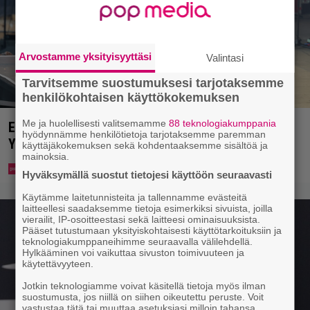
Arvostamme yksityisyyttäsi
Valintasi
Tarvitsemme suostumuksesi tarjotaksemme
henkilökohtaisen käyttökokemuksen
Me ja huolellisesti valitsemamme
88 teknologiakumppania
Eppu Normaalin viimeinen konsertti esitetään
hyödynnämme henkilötietoja tarjotaksemme paremman
Ylellä
käyttäjäkokemuksen sekä kohdentaaksemme sisältöä ja
mainoksia.
Hyväksymällä suostut tietojesi käyttöön seuraavasti
Käytämme laitetunnisteita ja tallennamme evästeitä
laitteellesi saadaksemme tietoja esimerkiksi sivuista, joilla
vierailit, IP-osoitteestasi sekä laitteesi ominaisuuksista.
Pääset tutustumaan yksityiskohtaisesti käyttötarkoituksiin ja
teknologiakumppaneihimme seuraavalla välilehdellä.
Hylkääminen voi vaikuttaa sivuston toimivuuteen ja
käytettävyyteen.
Jotkin teknologiamme voivat käsitellä tietoja myös ilman
suostumusta, jos niillä on siihen oikeutettu peruste. Voit
vastustaa tätä tai muuttaa asetuksiasi milloin tahansa