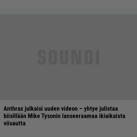
Anthrax julkaisi uuden videon – yhtye julistaa
biisillään Mike Tysonin lanseeraamaa ikiaikaista
viisautta