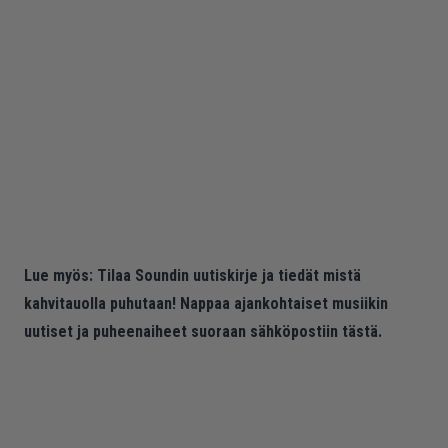
Lue myös:
Tilaa Soundin uutiskirje ja tiedät mistä
kahvitauolla puhutaan! Nappaa ajankohtaiset musiikin
uutiset ja puheenaiheet suoraan sähköpostiin tästä.