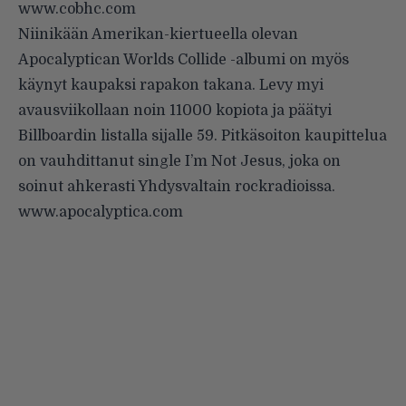
www.cobhc.com
Niinikään Amerikan-kiertueella olevan
Apocalyptican Worlds Collide -albumi on myös
käynyt kaupaksi rapakon takana. Levy myi
avausviikollaan noin 11000 kopiota ja päätyi
Billboardin listalla sijalle 59. Pitkäsoiton kaupittelua
on vauhdittanut single I’m Not Jesus, joka on
soinut ahkerasti Yhdysvaltain rockradioissa.
www.apocalyptica.com