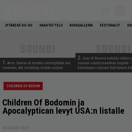
JYTÄKESÄ GO-GO
HAASTATTELU
KUVAGALLERIA
FESTIVAALIT
EN
2.
Guns N’ Rosesin keikalla nähtiin y
1.
Arvio: Saimaa on toisella covertripillään niin
suoraan country-maailman huipulta –
suvereeni, että se kääntyy itseään vastaan
kokoonpano suoriutui Bob Dylanin kl
CHILDREN OF BODOM
Children Of Bodomin ja
Apocalyptican levyt USA:n listalle
24.4.2008 18:30