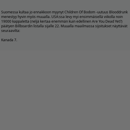
Suomessa kultaa jo ennakkoon myynyt Children Of Bodom -uutuus Blooddrunk
menestyy hyvin myös muualla. USA:ssa levy myi ensimmäisellä viikolla noin
19000 kappaletta (neljä kertaa enemmän kuin edellinen Are You Dead Yet?)
päätyen Billboardin listalla sijalle 22. Muualla maailmassa sijoitukset näyttävät
seuraavilta:
Kanada 7.