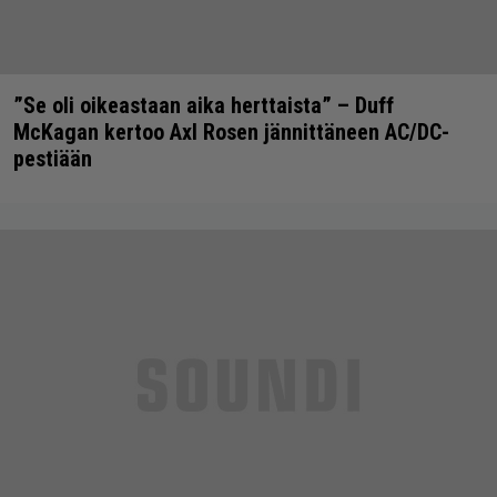
”Se oli oikeastaan aika herttaista” – Duff
McKagan kertoo Axl Rosen jännittäneen AC/DC-
pestiään