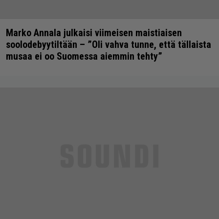
Marko Annala julkaisi viimeisen maistiaisen
soolodebyytiltään – ”Oli vahva tunne, että tällaista
musaa ei oo Suomessa aiemmin tehty”