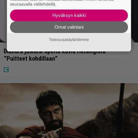
seuraavalla välilehdellä.
Hyväksyn kaikki
Omat valintani
Tietosuojakäytäntömme
Diandra julkaisi upeita kuvia Helsingistä –
”Puitteet kohdillaan”