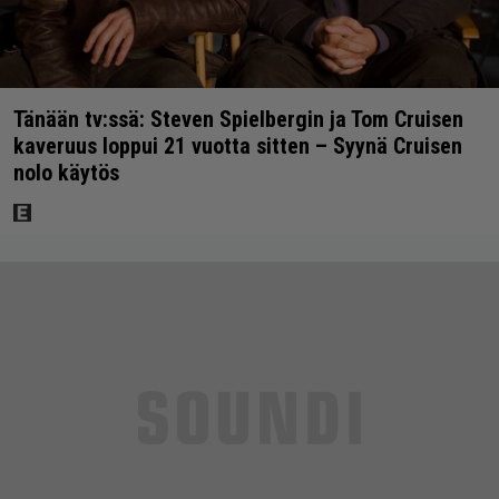
Tänään tv:ssä: Steven Spielbergin ja Tom Cruisen
kaveruus loppui 21 vuotta sitten – Syynä Cruisen
nolo käytös