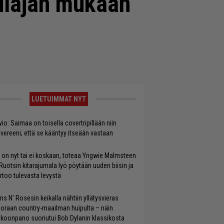
ulajan mukaan
LUETUIMMAT NYT
vio: Saimaa on toisella covertripillään niin
vereeni, että se kääntyy itseään vastaan
 on nyt tai ei koskaan, toteaa Yngwie Malmsteen
Ruotsin kitarajumala lyö pöytään uuden biisin ja
rtoo tulevasta levystä
ns N’ Rosesin keikalla nähtiin yllätysvieras
oraan country-maailman huipulta – näin
koonpano suoriutui Bob Dylanin klassikosta