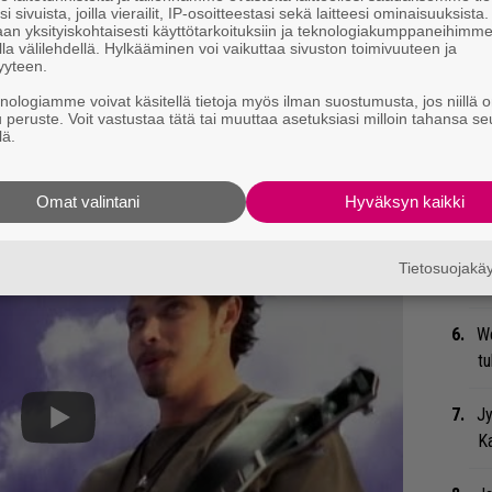
i sivuista, joilla vierailit, IP-osoitteestasi sekä laitteesi ominaisuuksista
an yksityiskohtaisesti käyttötarkoituksiin ja teknologiakumppaneihimm
Mi
la välilehdellä. Hylkääminen voi vaikuttaa sivuston toimivuuteen ja
yyteen.
Va
me
knologiamme voivat käsitellä tietoja myös ilman suostumusta, jos niillä o
u peruste. Voit vastustaa tätä tai muuttaa asetuksiasi milloin tahansa se
lä.
Gu
su
ko
Omat valintani
Hyväksyn kaikki
Bl
Tietosuojak
nä
We
t
Jy
Ka