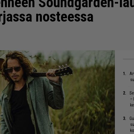
nneen Soundgarden-la
rjassa nosteessa
Ar
su
Se
– 
ke
Gu
su
ko