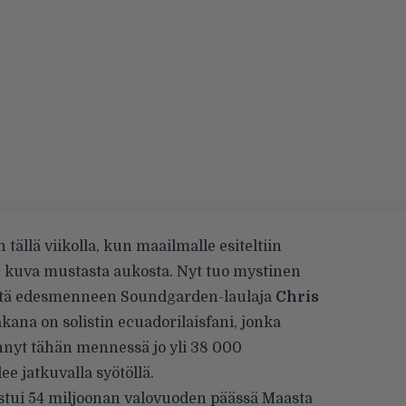
ällä viikolla, kun maailmalle esiteltiin
 kuva mustasta aukosta. Nyt tuo mystinen
tä edesmenneen Soundgarden-laulaja
Chris
ana on solistin ecuadorilaisfani, jonka
nyt tähän mennessä jo yli 38 000
ee jatkuvalla syötöllä.
istui 54 miljoonan valovuoden päässä Maasta