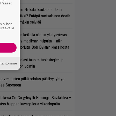
. Pääset
e
ten taipuu Trio Niskalaukaukselta Jenni
rtiaisen musiikki? Entäpä ruotsalainen death
tal? Pian tämäkin selviää
n siihen
uraavalla
ns N’ Rosesin keikalla nähtiin yllätysvieras
oraan country-maailman huipulta – näin
koonpano suoriutui Bob Dylanin klassikosta
ind Channel palasi tauolta tuplasinglen ja
äytäntömme
yttävän videon voimin
ezer-fanien pitkä odotus päättyy: yhtye
ulee Suomeen
täkesä Go-Go jytisytti Helsingin Suvilahtea –
tso hulppea kuvagalleria viikonlopulta