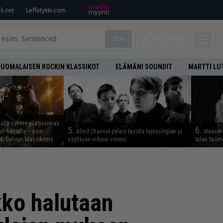
i.net
Leffatykki.com
Etsi
KIRJAUDU
SUOMALAISEN ROCKIN KLASSIKOT
ELÄMÄNI SOUNDIT
MARTTI LU
lla nähtiin yllätysvieras
5.
6.
n huipulta – näin
Blind Channel palasi tauolta tuplasinglen ja
Weezer-
b Dylanin klassikosta
näyttävän videon voimin
tulee Suom
kko halutaan