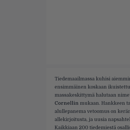
Tiedemaailmassa kuhisi aiemmin t
ensimmäinen koskaan ikuistettu
massakeskittymä halutaan nime
Cornellin
mukaan.
Hankkeen tak
alullepanema
vetoomus
on kerän
allekirjoitusta, ja uusia napsahtel
Kaikkiaan 200 tiedemiestä osall