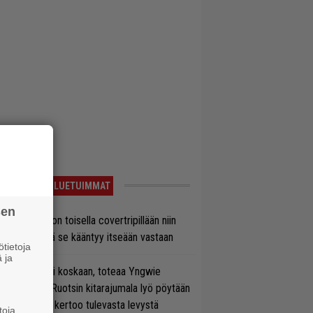
LUETUIMMAT
sen
vio: Saimaa on toisella covertripillään niin
vereeni, että se kääntyy itseään vastaan
tietoja
 ja
 on nyt tai ei koskaan, toteaa Yngwie
lmsteen – Ruotsin kitarajumala lyö pöytään
den biisin ja kertoo tulevasta levystä
toja