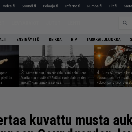
Voice.fi
Soundi.fi
Pelaaja.fi
Inferno.fi
Rumba.fi
Tilt.fi
Metel
ET
LEVYARVIOT
JUTUT
LEHTI
ALIT
ENSINÄYTTÖ
KEIKKA
RIP
TARKKAILULUOKKA
3.
4.
ngwie
Miten taipuu Trio Niskalaukaukselta Jenni
Guns N’ Rosesin keika
ö pöytään
Vartiaisen musiikki? Entäpä ruotsalainen death
suoraan country-maailma
tä
metal? Pian tämäkin selviää
kokoonpano suoriutui Bo
rtaa kuvattu musta au