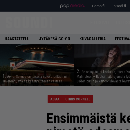
Como.fi
Episodi.fi
ETUSIVU
UUTIS
HAASTATTELU
JYTÄKESÄ GO-GO
KUVAGALLERIA
FESTIVA
2.
Se on nyt tai ei koskaan, toteaa Y
1.
Arvio: Saimaa on toisella covertripillään niin
Malmsteen – Ruotsin kitarajumala ly
suvereeni, että se kääntyy itseään vastaan
uuden biisin ja kertoo tulevasta levys
ASIAA
CHRIS CORNELL
Ensimmäistä ke