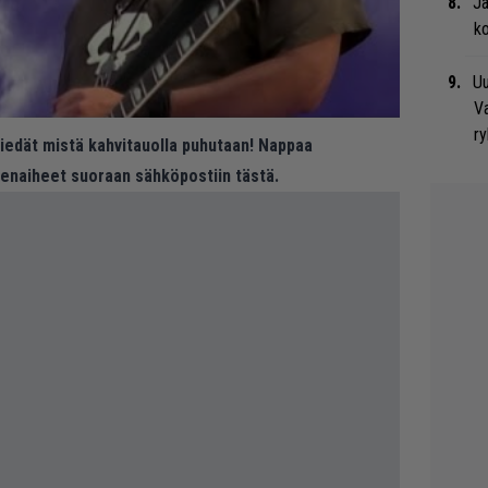
Ja
ko
Uu
Va
ry
 tiedät mistä kahvitauolla puhutaan! Nappaa
eenaiheet suoraan sähköpostiin tästä.