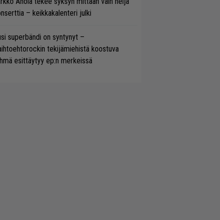
rkko Ahola tekee syksyn mittaan vain neljä
nserttia – keikkakalenteri julki
si superbändi on syntynyt –
ihtoehtorockin tekijämiehistä koostuva
hmä esittäytyy ep:n merkeissä