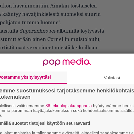
ukon havainnointiin. Ainakin toistaiseksi
ka kääntyy havaijinkielestä suomeksi suurin
n pohjaton tumma luomus”.
aistulta
Superunknown
-albumilta löytyvästä
ostunut eräänlainen Cornellin muistolaulu,
rtistit ovat versioineet miestä keikoillaan
vostamme yksityisyyttäsi
Valintasi
semme suostumuksesi tarjotaksemme henkilökohtai
Ar
ökokemuksen
su
lellisesti valitsemamme
88 teknologiakumppania
hyödynnämme henkilö
semme paremman käyttäjäkokemuksen sekä kohdentaaksemme sisältöä
a.
Se
ällä suostut tietojesi käyttöön seuraavasti
Ma
uu
laitetunnisteita ja tallennamme evästeitä laitteellesi saadaksemme tie