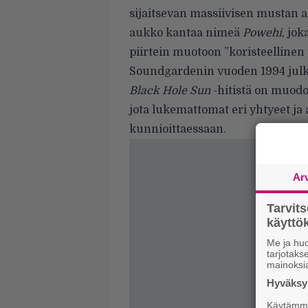
sijaitsevan massiivisen mustan a
aukko kantaa nimeä
Powehi
, jo
piirtein muotoon ”koristeelline
Soundgardenin vuoden 1994 julk
Black Hole Sun
-hitistä on muod
jota lukemattomat eri yhtyeet ja a
kunnioittaessaan.
Ar
Tarvit
käytt
Me ja huo
tarjotak
mainoksi
Hyväksym
Käytämme 