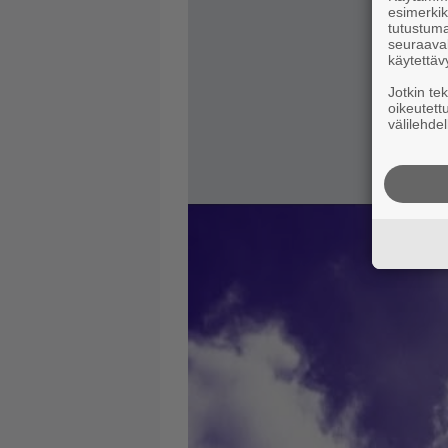
esimerkiks
tutustuma
seuraaval
käytettäv
Jotkin te
oikeutett
välilehdel