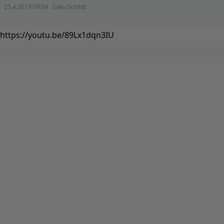
25.4.2019 09:04
Saku Schildt
https://youtu.be/89Lx1dqn3IU