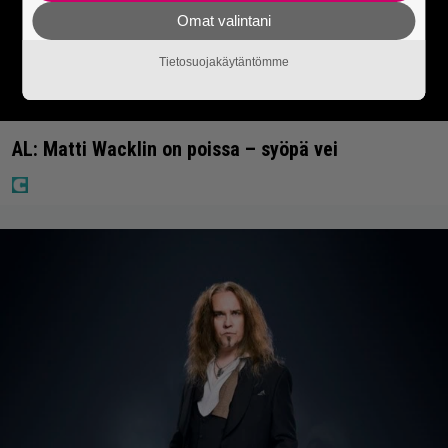
Omat valintani
Tietosuojakäytäntömme
AL: Matti Wacklin on poissa – syöpä vei