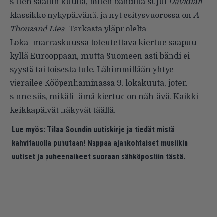
sitten saatiin kuulla, miten bändiltä sujui
Davidian
-
klassikko nykypäivänä, ja nyt esitysvuorossa on
A
Thousand Lies
. Tarkasta yläpuolelta.
Loka–marraskuussa toteutettava kiertue saapuu
kyllä Eurooppaan, mutta Suomeen asti bändi ei
syystä tai toisesta tule. Lähimmillään yhtye
vierailee Kööpenhaminassa 9. lokakuuta, joten
sinne siis, mikäli tämä kiertue on nähtävä. Kaikki
keikkapäivät näkyvät
täällä
.
Lue myös:
Tilaa Soundin uutiskirje ja tiedät mistä
kahvitauolla puhutaan! Nappaa ajankohtaiset musiikin
uutiset ja puheenaiheet suoraan sähköpostiin tästä.