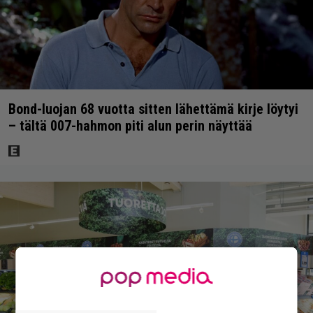
Bond-luojan 68 vuotta sitten lähettämä kirje löytyi
– tältä 007-hahmon piti alun perin näyttää