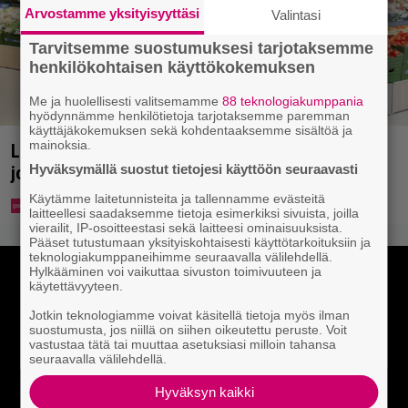
Arvostamme yksityisyyttäsi
Valintasi
Tarvitsemme suostumuksesi tarjotaksemme
henkilökohtaisen käyttökokemuksen
Me ja huolellisesti valitsemamme
88 teknologiakumppania
hyödynnämme henkilötietoja tarjotaksemme paremman
käyttäjäkokemuksen sekä kohdentaaksemme sisältöä ja
mainoksia.
Lidl aloitti jättialennukset – kotimaiset kasvikset
Hyväksymällä suostut tietojesi käyttöön seuraavasti
jopa 40 prosentin alennuksessa
Käytämme laitetunnisteita ja tallennamme evästeitä
laitteellesi saadaksemme tietoja esimerkiksi sivuista, joilla
vierailit, IP-osoitteestasi sekä laitteesi ominaisuuksista.
Pääset tutustumaan yksityiskohtaisesti käyttötarkoituksiin ja
teknologiakumppaneihimme seuraavalla välilehdellä.
Hylkääminen voi vaikuttaa sivuston toimivuuteen ja
käytettävyyteen.
Jotkin teknologiamme voivat käsitellä tietoja myös ilman
suostumusta, jos niillä on siihen oikeutettu peruste. Voit
vastustaa tätä tai muuttaa asetuksiasi milloin tahansa
seuraavalla välilehdellä.
Hyväksyn kaikki