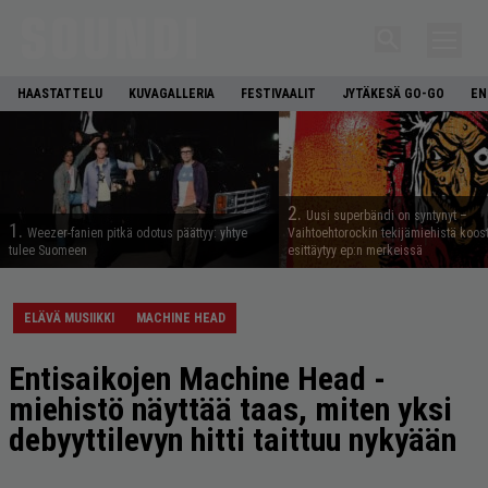
HAASTATTELU
KUVAGALLERIA
FESTIVAALIT
JYTÄKESÄ GO-GO
EN
2.
Uusi superbändi on syntynyt –
1.
Weezer-fanien pitkä odotus päättyy: yhtye
Vaihtoehtorockin tekijämiehistä koos
tulee Suomeen
esittäytyy ep:n merkeissä
ELÄVÄ MUSIIKKI
MACHINE HEAD
Entisaikojen Machine Head -
miehistö näyttää taas, miten yksi
debyyttilevyn hitti taittuu nykyään