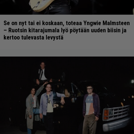
Se on nyt tai ei koskaan, toteaa Yngwie Malmsteen
– Ruotsin kitarajumala lyö pöytään uuden biisin ja
kertoo tulevasta levystä