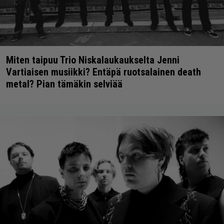
Miten taipuu Trio Niskalaukaukselta Jenni
Vartiaisen musiikki? Entäpä ruotsalainen death
metal? Pian tämäkin selviää