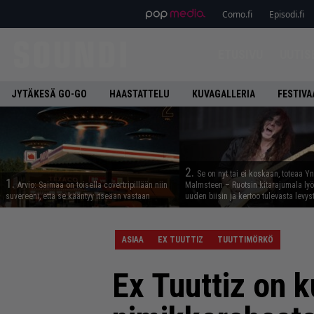
Como.fi
Episodi.fi
ETUSIVU
UUTIS
JYTÄKESÄ GO-GO
HAASTATTELU
KUVAGALLERIA
FESTIVA
2.
Se on nyt tai ei koskaan, toteaa Y
1.
Arvio: Saimaa on toisella covertripillään niin
Malmsteen – Ruotsin kitarajumala ly
suvereeni, että se kääntyy itseään vastaan
uuden biisin ja kertoo tulevasta levys
ASIAA
EX TUUTTIZ
TUUTTIMÖRKÖ
Ex Tuuttiz on k