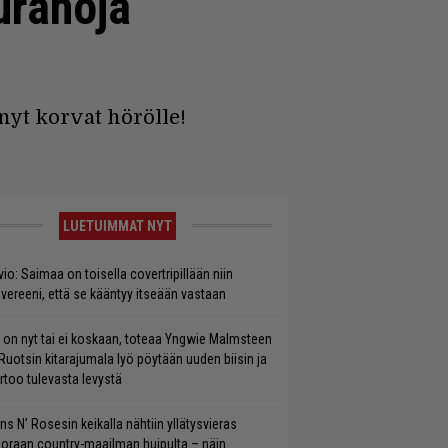
urahoja
 nyt korvat hörölle!
LUETUIMMAT NYT
vio: Saimaa on toisella covertripillään niin
vereeni, että se kääntyy itseään vastaan
 on nyt tai ei koskaan, toteaa Yngwie Malmsteen
Ruotsin kitarajumala lyö pöytään uuden biisin ja
rtoo tulevasta levystä
ns N’ Rosesin keikalla nähtiin yllätysvieras
oraan country-maailman huipulta – näin