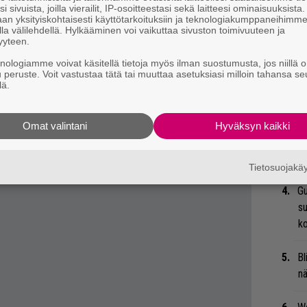
Ar
i sivuista, joilla vierailit, IP-osoitteestasi sekä laitteesi ominaisuuksista
ahjoitusvarat koostuvat Teikarin
an yksityiskohtaisesti käyttötarkoituksiin ja teknologiakumppaneihimm
su
la välilehdellä. Hylkääminen voi vaikuttaa sivuston toimivuuteen ja
i julkaistun
Poolside Muzic
-albumin tuotoista
yyteen.
i alkoi kiinnostaa, pidä
tätä sivua
visusti
Se
knologiamme voivat käsitellä tietoja myös ilman suostumusta, jos niillä o
Ma
u peruste. Voit vastustaa tätä tai muuttaa asetuksiasi milloin tahansa se
lä.
uu
Mi
Omat valintani
Hyväksyn kaikki
Va
me
Tietosuojak
Gu
su
ko
Bl
nä