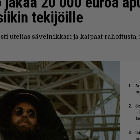
 jakaa 20 000 euroa ap
ikin tekijöille
esti utelias sävelnikkari ja kaipaat rahoitusta,
Ar
su
Se
– 
ke
Gu
su