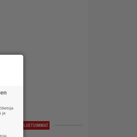
sen
tietoja
 ja
LUETUIMMAT
toja