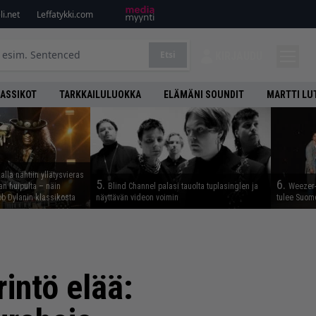
i.net
Leffatykki.com
Etsi
KIRJAUDU
LASSIKOT
TARKKAILULUOKKA
ELÄMÄNI SOUNDIT
MARTTI LU
lla nähtiin yllätysvieras
5.
6.
n huipulta – näin
Blind Channel palasi tauolta tuplasinglen ja
Weezer-
b Dylanin klassikosta
näyttävän videon voimin
tulee Suom
intö elää: