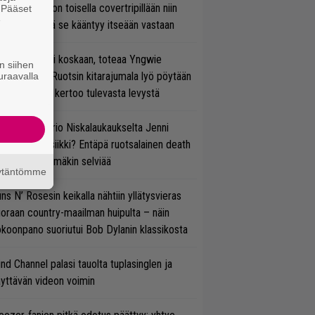
vio: Saimaa on toisella covertripillään niin
. Pääset
e
vereeni, että se kääntyy itseään vastaan
 on nyt tai ei koskaan, toteaa Yngwie
n siihen
lmsteen – Ruotsin kitarajumala lyö pöytään
uraavalla
den biisin ja kertoo tulevasta levystä
ten taipuu Trio Niskalaukaukselta Jenni
rtiaisen musiikki? Entäpä ruotsalainen death
tal? Pian tämäkin selviää
äytäntömme
ns N’ Rosesin keikalla nähtiin yllätysvieras
oraan country-maailman huipulta – näin
koonpano suoriutui Bob Dylanin klassikosta
ind Channel palasi tauolta tuplasinglen ja
yttävän videon voimin