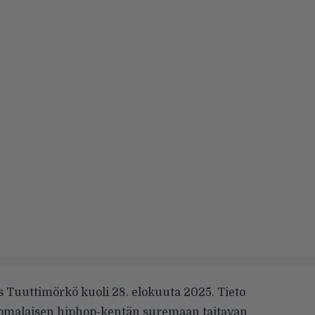
as Tuuttimörkö kuoli 28. elokuuta 2025. Tieto
omalaisen hiphop-kentän suremaan taitavan