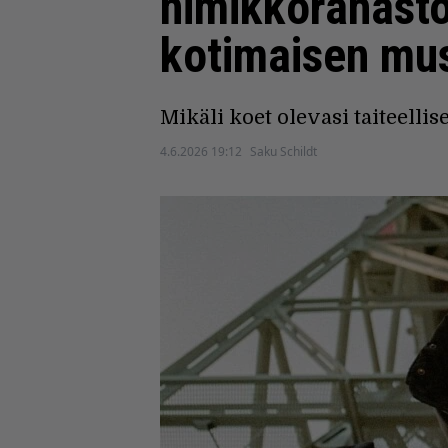
nimikkorahasto
kotimaisen musi
Mikäli koet olevasi taiteellis
4.6.2026 19:12
Saku Schildt