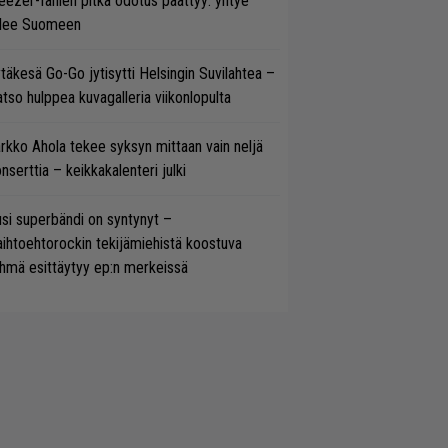
ezer-fanien pitkä odotus päättyy: yhtye
ulee Suomeen
täkesä Go-Go jytisytti Helsingin Suvilahtea –
tso hulppea kuvagalleria viikonlopulta
rkko Ahola tekee syksyn mittaan vain neljä
nserttia – keikkakalenteri julki
si superbändi on syntynyt –
ihtoehtorockin tekijämiehistä koostuva
hmä esittäytyy ep:n merkeissä