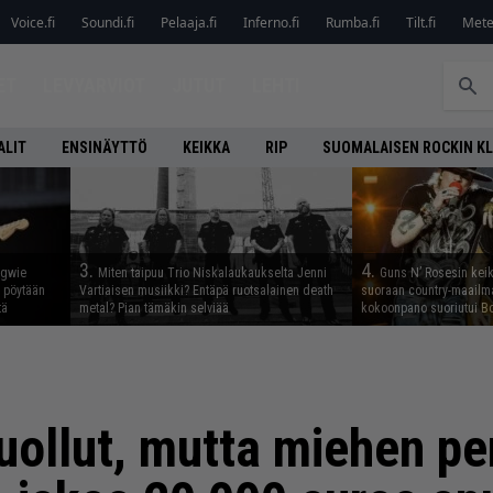
Voice.fi
Soundi.fi
Pelaaja.fi
Inferno.fi
Rumba.fi
Tilt.fi
Metel
ET
LEVYARVIOT
JUTUT
LEHTI
ALIT
ENSINÄYTTÖ
KEIKKA
RIP
SUOMALAISEN ROCKIN K
3.
4.
ngwie
Miten taipuu Trio Niskalaukaukselta Jenni
Guns N’ Rosesin keika
ö pöytään
Vartiaisen musiikki? Entäpä ruotsalainen death
suoraan country-maailma
tä
metal? Pian tämäkin selviää
kokoonpano suoriutui Bo
uollut, mutta miehen per