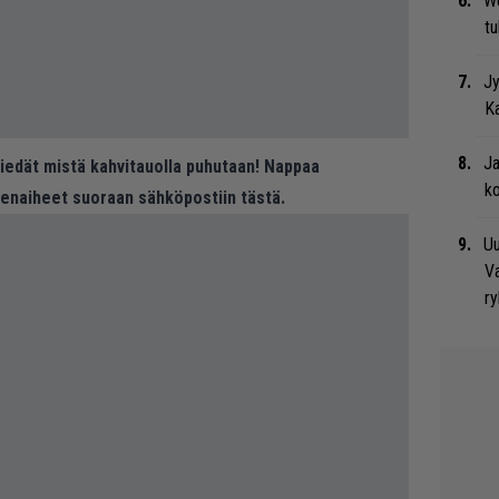
We
t
Jy
Ka
Ja
 tiedät mistä kahvitauolla puhutaan! Nappaa
ko
eenaiheet suoraan sähköpostiin tästä.
Uu
Va
ry