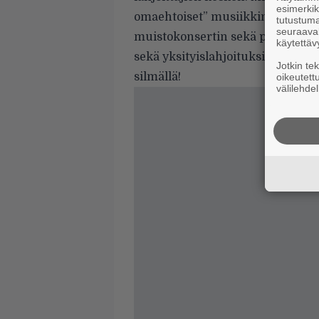
esimerkiks
omaehtoiset” musiikkinikkarit. L
tutustuma
seuraaval
muistokonsertin sekä postuumist
käytettäv
sekä yksityislahjoituksista. Mikäl
Jotkin te
silmällä!
oikeutett
välilehdel