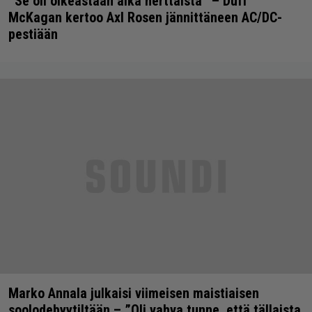
”Se oli oikeastaan aika herttaista” – Duff
McKagan kertoo Axl Rosen jännittäneen AC/DC-
pestiään
Marko Annala julkaisi viimeisen maistiaisen
soolodebyytiltään – ”Oli vahva tunne, että tällaista