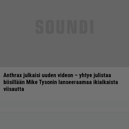
Anthrax julkaisi uuden videon – yhtye julistaa
biisillään Mike Tysonin lanseeraamaa ikiaikaista
viisautta