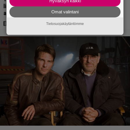
Hyväksyn kaikki
lihakset nopeasti erikoisella kikalla – IMDb-
Omat valintani
arvosana on 7,6
Tietosuojakäytäntömme