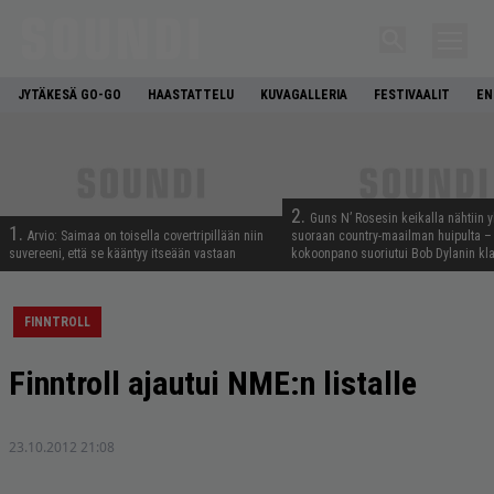
JYTÄKESÄ GO-GO
HAASTATTELU
KUVAGALLERIA
FESTIVAALIT
EN
2.
Guns N’ Rosesin keikalla nähtiin y
1.
Arvio: Saimaa on toisella covertripillään niin
suoraan country-maailman huipulta –
suvereeni, että se kääntyy itseään vastaan
kokoonpano suoriutui Bob Dylanin kl
FINNTROLL
Finntroll ajautui NME:n listalle
23.10.2012 21:08