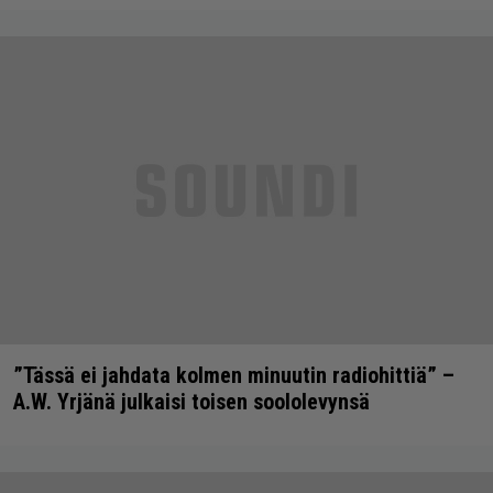
”Tässä ei jahdata kolmen minuutin radiohittiä” –
A.W. Yrjänä julkaisi toisen soololevynsä