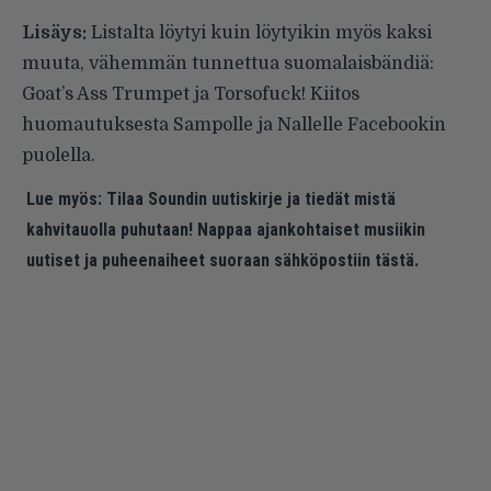
Lisäys:
Listalta löytyi kuin löytyikin myös kaksi
muuta, vähemmän tunnettua suomalaisbändiä:
Goat’s Ass Trumpet
ja
Torsofuck
! Kiitos
huomautuksesta Sampolle ja Nallelle
Facebookin
puolella
.
Lue myös:
Tilaa Soundin uutiskirje ja tiedät mistä
kahvitauolla puhutaan! Nappaa ajankohtaiset musiikin
uutiset ja puheenaiheet suoraan sähköpostiin tästä.