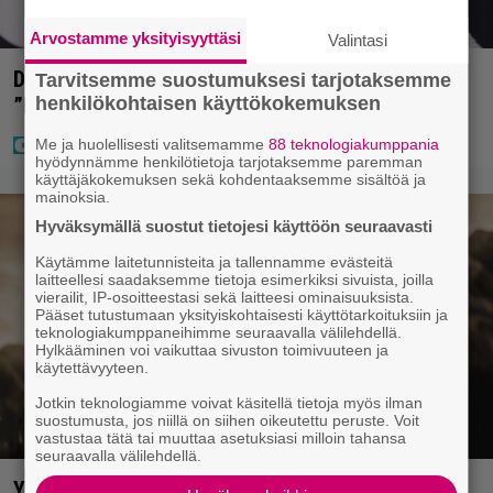
Arvostamme yksityisyyttäsi
Valintasi
Diandra julkaisi upeita kuvia Helsingistä –
Tarvitsemme suostumuksesi tarjotaksemme
henkilökohtaisen käyttökokemuksen
”Puitteet kohdillaan”
Me ja huolellisesti valitsemamme
88 teknologiakumppania
hyödynnämme henkilötietoja tarjotaksemme paremman
käyttäjäkokemuksen sekä kohdentaaksemme sisältöä ja
mainoksia.
Hyväksymällä suostut tietojesi käyttöön seuraavasti
Käytämme laitetunnisteita ja tallennamme evästeitä
laitteellesi saadaksemme tietoja esimerkiksi sivuista, joilla
vierailit, IP-osoitteestasi sekä laitteesi ominaisuuksista.
Pääset tutustumaan yksityiskohtaisesti käyttötarkoituksiin ja
teknologiakumppaneihimme seuraavalla välilehdellä.
Hylkääminen voi vaikuttaa sivuston toimivuuteen ja
käytettävyyteen.
Jotkin teknologiamme voivat käsitellä tietoja myös ilman
suostumusta, jos niillä on siihen oikeutettu peruste. Voit
vastustaa tätä tai muuttaa asetuksiasi milloin tahansa
seuraavalla välilehdellä.
Yöllä tv:ssä: Sotaelokuvan näyttelijät kasvattivat