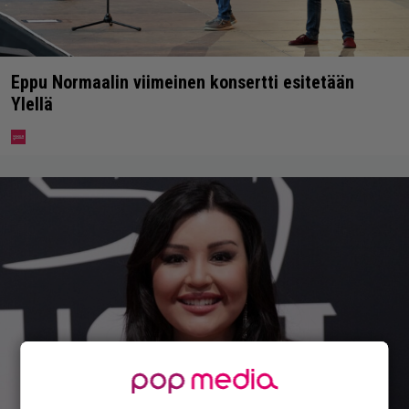
Eppu Normaalin viimeinen konsertti esitetään
Ylellä