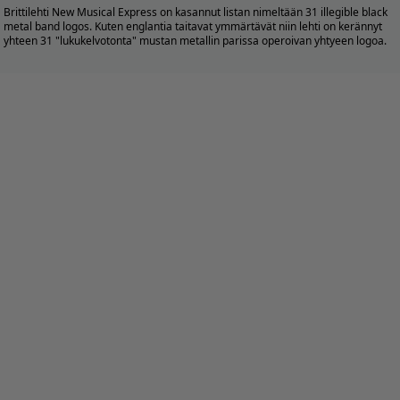
Brittilehti New Musical Express on kasannut listan nimeltään 31 illegible black
metal band logos. Kuten englantia taitavat ymmärtävät niin lehti on kerännyt
yhteen 31 "lukukelvotonta" mustan metallin parissa operoivan yhtyeen logoa.