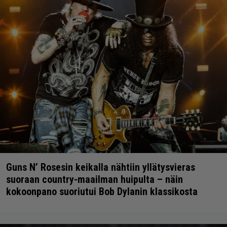
Guns N’ Rosesin keikalla nähtiin yllätysvieras
suoraan country-maailman huipulta – näin
kokoonpano suoriutui Bob Dylanin klassikosta