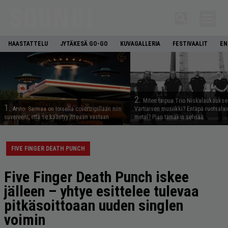
HAASTATTELU
JYTÄKESÄ GO-GO
KUVAGALLERIA
FESTIVAALIT
EN
2.
Miten taipuu Trio Niskalaukaukse
1.
Arvio: Saimaa on toisella covertripillään niin
Vartiaisen musiikki? Entäpä ruotsala
suvereeni, että se kääntyy itseään vastaan
metal? Pian tämäkin selviää
FIVE FINGER DEATH PUNCH
Five Finger Death Punch iskee
jälleen – yhtye esittelee tulevaa
pitkäsoittoaan uuden singlen
voimin