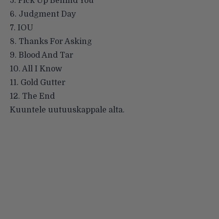
5. Pick Up Behind You
6. Judgment Day
7. IOU
8. Thanks For Asking
9. Blood And Tar
10. All I Know
11. Gold Gutter
12. The End
Kuuntele uutuuskappale alta.