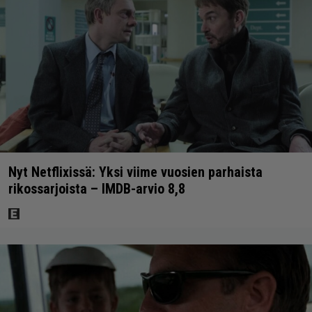
Nyt Netflixissä: Yksi viime vuosien parhaista
rikossarjoista – IMDB-arvio 8,8