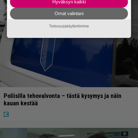
Hyväksyn kaikki
Omat valintani
Tietosuojakäytäntömme
Poliisilla tehovalvonta – tästä kysymys ja näin
kauan kestää