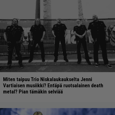
Miten taipuu Trio Niskalaukaukselta Jenni
Vartiaisen musiikki? Entäpä ruotsalainen death
metal? Pian tämäkin selviää