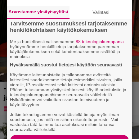
Arvostamme yksityisyyttäsi
Valintasi
Tarvitsemme suostumuksesi tarjotaksemme
henkilökohtaisen käyttökokemuksen
Me ja huolellisesti valitsemamme
88 teknologiakumppania
hyödynnämme henkilötietoja tarjotaksemme paremman
käyttäjäkokemuksen sekä kohdentaaksemme sisältöä ja
mainoksia.
Hyväksymällä suostut tietojesi käyttöön seuraavasti
Käytämme laitetunnisteita ja tallennamme evästeitä
laitteellesi saadaksemme tietoja esimerkiksi sivuista, joilla
vierailit, IP-osoitteestasi sekä laitteesi ominaisuuksista.
”Että semmonen sirkus” – TTK-kilpailijat
Pääset tutustumaan yksityiskohtaisesti käyttötarkoituksiin ja
teknologiakumppaneihimme seuraavalla välilehdellä.
julkistettiin ja kansalla on sanottavaa
Hylkääminen voi vaikuttaa sivuston toimivuuteen ja
käytettävyyteen.
Jotkin teknologiamme voivat käsitellä tietoja myös ilman
suostumusta, jos niillä on siihen oikeutettu peruste. Voit
vastustaa tätä tai muuttaa asetuksiasi milloin tahansa
seuraavalla välilehdellä.