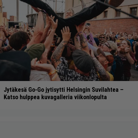
Jytäkesä Go-Go jytisytti Helsingin Suvilahtea –
Katso hulppea kuvagalleria viikonlopulta