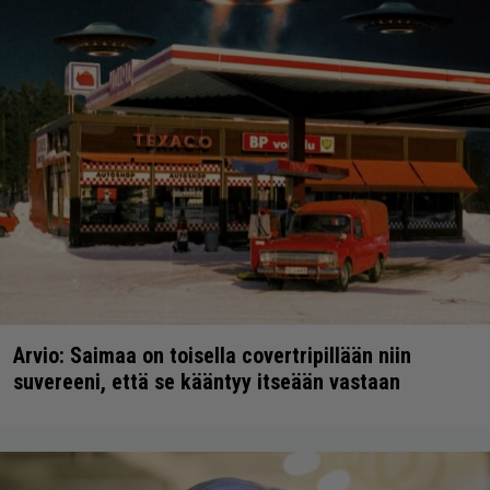
Arvio: Saimaa on toisella covertripillään niin
suvereeni, että se kääntyy itseään vastaan