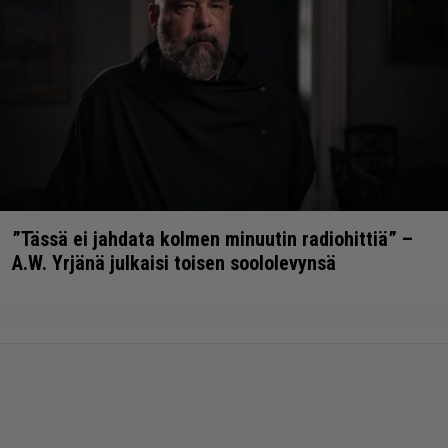
”Tässä ei jahdata kolmen minuutin radiohittiä” –
A.W. Yrjänä julkaisi toisen soololevynsä