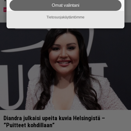
Omat valintani
Tietosuojakäytäntömme
Diandra julkaisi upeita kuvia Helsingistä –
”Puitteet kohdillaan”