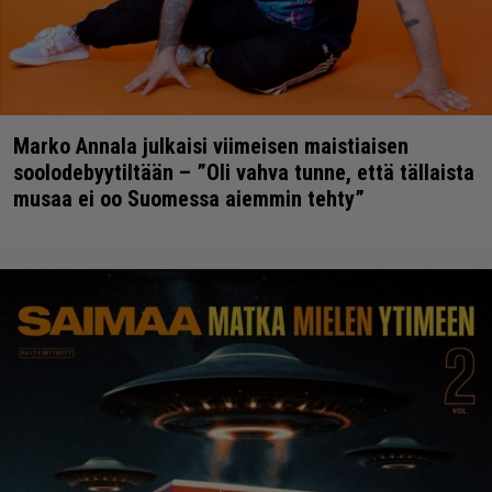
Marko Annala julkaisi viimeisen maistiaisen
soolodebyytiltään – ”Oli vahva tunne, että tällaista
musaa ei oo Suomessa aiemmin tehty”