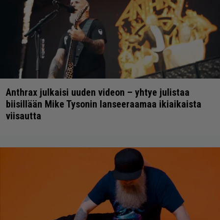
Anthrax julkaisi uuden videon – yhtye julistaa
biisillään Mike Tysonin lanseeraamaa ikiaikaista
viisautta