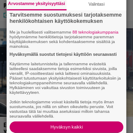
pettyi siellä kahteen asiaan
Arvostamme yksityisyyttäsi
Valintasi
Tarvitsemme suostumuksesi tarjotaksemme
henkilökohtaisen käyttökokemuksen
Me ja huolellisesti valitsemamme
88 teknologiakumppania
hyödynnämme henkilötietoja tarjotaksemme paremman
käyttäjäkokemuksen sekä kohdentaaksemme sisältöä ja
mainoksia.
Hyväksymällä suostut tietojesi käyttöön seuraavasti
Käytämme laitetunnisteita ja tallennamme evästeitä
laitteellesi saadaksemme tietoja esimerkiksi sivuista, joilla
vierailit, IP-osoitteestasi sekä laitteesi ominaisuuksista.
Pääset tutustumaan yksityiskohtaisesti käyttötarkoituksiin ja
teknologiakumppaneihimme seuraavalla välilehdellä.
Hylkääminen voi vaikuttaa sivuston toimivuuteen ja
käytettävyyteen.
Jotkin teknologiamme voivat käsitellä tietoja myös ilman
suostumusta, jos niillä on siihen oikeutettu peruste. Voit
vastustaa tätä tai muuttaa asetuksiasi milloin tahansa
seuraavalla välilehdellä.
Eppu Normaalin viimeinen konsertti esitetään
Hyväksyn kaikki
Ylellä