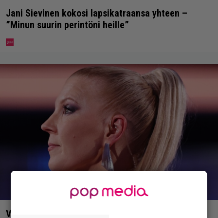
Jani Sievinen kokosi lapsikatraansa yhteen –
”Minun suurin perintöni heille”
Vappu Pimiä sai huonoa palvelua ravintolassa –