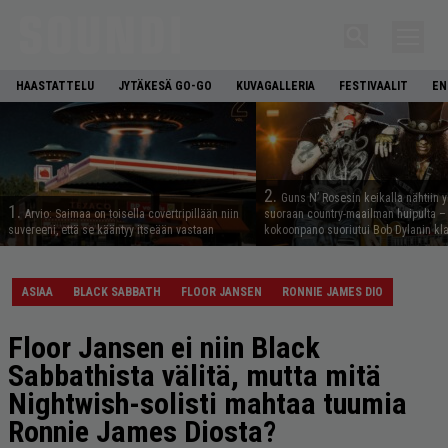
HAASTATTELU
JYTÄKESÄ GO-GO
KUVAGALLERIA
FESTIVAALIT
EN
2.
Guns N’ Rosesin keikalla nähtiin y
1.
Arvio: Saimaa on toisella covertripillään niin
suoraan country-maailman huipulta –
suvereeni, että se kääntyy itseään vastaan
kokoonpano suoriutui Bob Dylanin kl
ASIAA
BLACK SABBATH
FLOOR JANSEN
RONNIE JAMES DIO
Floor Jansen ei niin Black
Sabbathista välitä, mutta mitä
Nightwish-solisti mahtaa tuumia
Ronnie James Diosta?