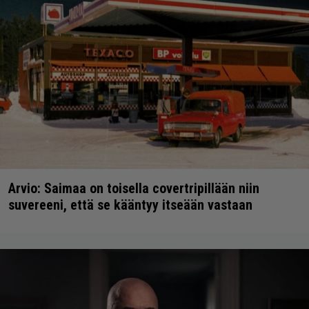
Arvio: Saimaa on toisella covertripillään niin
suvereeni, että se kääntyy itseään vastaan