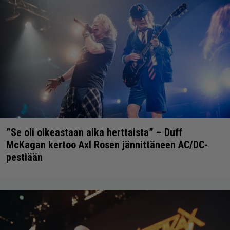
”Se oli oikeastaan aika herttaista” – Duff
McKagan kertoo Axl Rosen jännittäneen AC/DC-
pestiään