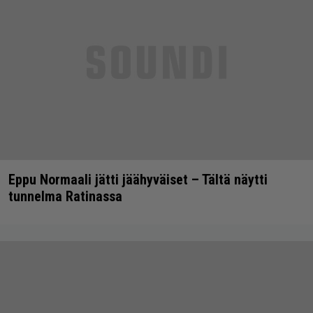
Eppu Normaali jätti jäähyväiset – Tältä näytti
tunnelma Ratinassa