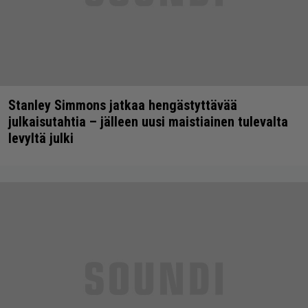
Stanley Simmons jatkaa hengästyttävää
julkaisutahtia – jälleen uusi maistiainen tulevalta
levyltä julki