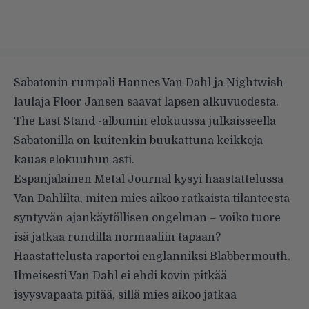
Sabatonin rumpali Hannes Van Dahl ja Nightwish-
laulaja Floor Jansen saavat lapsen alkuvuodesta.
The Last Stand -albumin elokuussa julkaisseella
Sabatonilla on kuitenkin buukattuna keikkoja
kauas elokuuhun asti.
Espanjalainen
Metal Journal
kysyi haastattelussa
Van Dahlilta, miten mies aikoo ratkaista tilanteesta
syntyvän ajankäytöllisen ongelman – voiko tuore
isä jatkaa rundilla normaaliin tapaan?
Haastattelusta raportoi englanniksi
Blabbermouth
.
Ilmeisesti Van Dahl ei ehdi kovin pitkää
isyysvapaata pitää, sillä mies aikoo jatkaa