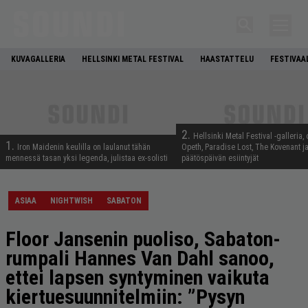
KUVAGALLERIA
HELLSINKI METAL FESTIVAL
HAASTATTELU
FESTIVAA
2.
Hellsinki Metal Festival -galleria, 
1.
Iron Maidenin keulilla on laulanut tähän
Opeth, Paradise Lost, The Kovenant j
mennessä tasan yksi legenda, julistaa ex-solisti
päätöspäivän esiintyjät
ASIAA
NIGHTWISH
SABATON
Floor Jansenin puoliso, Sabaton-
rumpali Hannes Van Dahl sanoo,
ettei lapsen syntyminen vaikuta
kiertuesuunnitelmiin: ”Pysyn