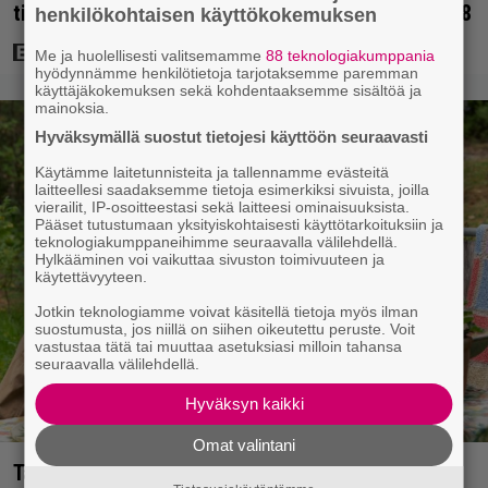
tietokonegrafiikkaa? Sellainen tehtiin vuonna 1998
henkilökohtaisen käyttökokemuksen
Me ja huolellisesti valitsemamme
88 teknologiakumppania
hyödynnämme henkilötietoja tarjotaksemme paremman
käyttäjäkokemuksen sekä kohdentaaksemme sisältöä ja
mainoksia.
Hyväksymällä suostut tietojesi käyttöön seuraavasti
Käytämme laitetunnisteita ja tallennamme evästeitä
laitteellesi saadaksemme tietoja esimerkiksi sivuista, joilla
vierailit, IP-osoitteestasi sekä laitteesi ominaisuuksista.
Pääset tutustumaan yksityiskohtaisesti käyttötarkoituksiin ja
teknologiakumppaneihimme seuraavalla välilehdellä.
Hylkääminen voi vaikuttaa sivuston toimivuuteen ja
käytettävyyteen.
Jotkin teknologiamme voivat käsitellä tietoja myös ilman
suostumusta, jos niillä on siihen oikeutettu peruste. Voit
vastustaa tätä tai muuttaa asetuksiasi milloin tahansa
seuraavalla välilehdellä.
Hyväksyn kaikki
Omat valintani
Tänään tv:ssä: Koskettava kotimainen elokuva