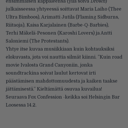
ensimmäisen kappaleensa (yllä soiva
Drown
)
julkaisseessa yhtyeessä soittavat Maria Laiho (Thee
Ultra Bimboos), Arimatti Jutila (Flaming Sidburns,
Riitaoja), Kaisa Karjalainen (Barbe-Q-Barbies),
Terhi Mäkelä-Pesonen (Karoshi Lovers) ja Antti
Saloniemi (The Protestants).
Yhtye itse kuvaa musiikkiaan kuin kohtauksiksi
elokuvasta, jota voi nauttia silmät kiinni. ”Kuin road
movie Ivalosta Grand Canyoniin, jonka
soundtrackina soivat laulut kertovat irti
päästämisen mahdottomuudesta ja kaiken taakse
jättämisestä.” Kieltämättä osuvaa kuvailua!
Seuraava Fox Confession -keikka soi Helsingin Bar
Loosessa 14.2.