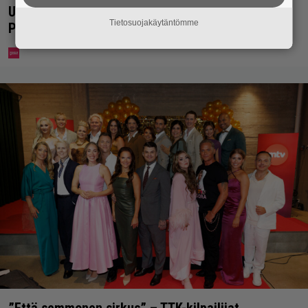
Uuno: Hjallis Harkimo menee naimisiin Jasmine
Tietosuojakäytäntömme
Pajarin kanssa
”Että semmonen sirkus” – TTK-kilpailijat