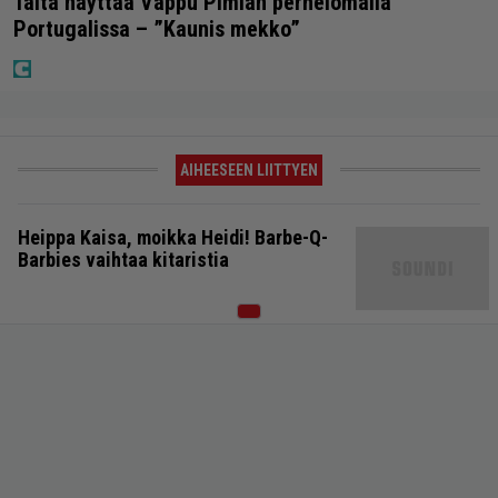
Tältä näyttää Vappu Pimiän perhelomalla
Portugalissa – ”Kaunis mekko”
AIHEESEEN LIITTYEN
Heippa Kaisa, moikka Heidi! Barbe-Q-
Barbies vaihtaa kitaristia