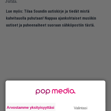
Jutila.
Lue myös:
Tilaa Soundin uutiskirje ja tiedät mistä
kahvitauolla puhutaan! Nappaa ajankohtaiset musiikin
uutiset ja puheenaiheet suoraan sähköpostiin tästä.
Arvostamme yksityisyyttäsi
Valintasi