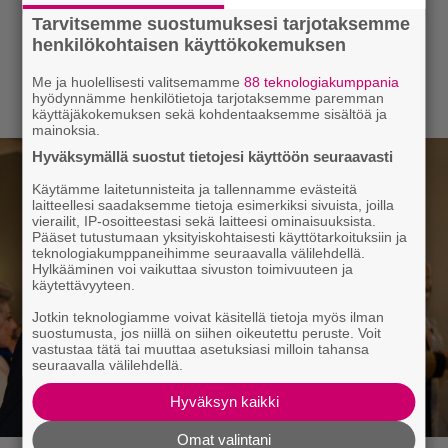
Tarvitsemme suostumuksesi tarjotaksemme
henkilökohtaisen käyttökokemuksen
Me ja huolellisesti valitsemamme
88 teknologiakumppania
hyödynnämme henkilötietoja tarjotaksemme paremman
käyttäjäkokemuksen sekä kohdentaaksemme sisältöä ja
mainoksia.
Hyväksymällä suostut tietojesi käyttöön seuraavasti
Käytämme laitetunnisteita ja tallennamme evästeitä
laitteellesi saadaksemme tietoja esimerkiksi sivuista, joilla
vierailit, IP-osoitteestasi sekä laitteesi ominaisuuksista.
Pääset tutustumaan yksityiskohtaisesti käyttötarkoituksiin ja
teknologiakumppaneihimme seuraavalla välilehdellä.
Hylkääminen voi vaikuttaa sivuston toimivuuteen ja
käytettävyyteen.
Jotkin teknologiamme voivat käsitellä tietoja myös ilman
suostumusta, jos niillä on siihen oikeutettu peruste. Voit
vastustaa tätä tai muuttaa asetuksiasi milloin tahansa
seuraavalla välilehdellä.
Hyväksyn kaikki
Omat valintani