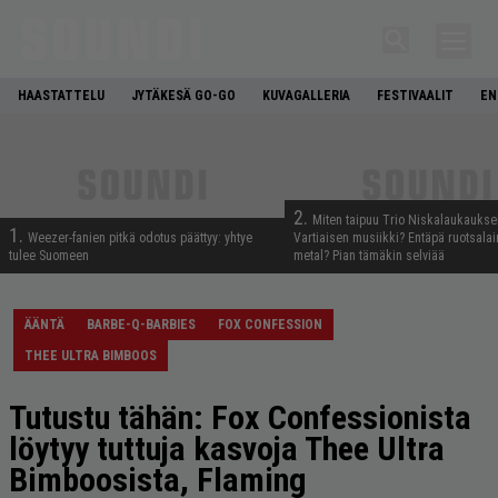
HAASTATTELU
JYTÄKESÄ GO-GO
KUVAGALLERIA
FESTIVAALIT
EN
2.
Miten taipuu Trio Niskalaukaukse
1.
Weezer-fanien pitkä odotus päättyy: yhtye
Vartiaisen musiikki? Entäpä ruotsala
tulee Suomeen
metal? Pian tämäkin selviää
ÄÄNTÄ
BARBE-Q-BARBIES
FOX CONFESSION
THEE ULTRA BIMBOOS
Tutustu tähän: Fox Confessionista
löytyy tuttuja kasvoja Thee Ultra
Bimboosista, Flaming