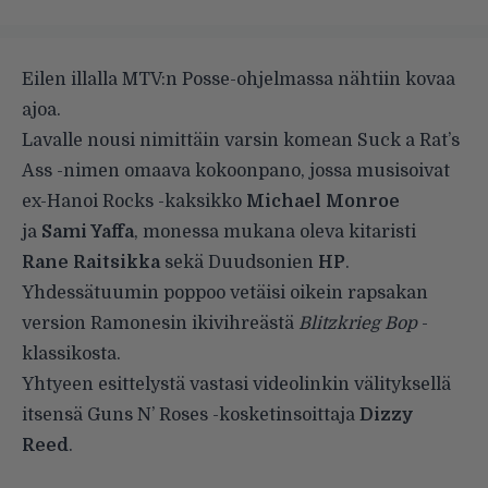
Eilen illalla MTV:n Posse-ohjelmassa nähtiin kovaa
ajoa.
Lavalle nousi nimittäin varsin komean Suck a Rat’s
Ass -nimen omaava kokoonpano, jossa musisoivat
ex-Hanoi Rocks -kaksikko
Michael Monroe
ja
Sami Yaffa
, monessa mukana oleva kitaristi
Rane Raitsikka
sekä Duudsonien
HP
.
Yhdessätuumin poppoo vetäisi oikein rapsakan
version Ramonesin ikivihreästä
Blitzkrieg Bop
-
klassikosta.
Yhtyeen esittelystä vastasi videolinkin välityksellä
itsensä Guns N’ Roses -kosketinsoittaja
Dizzy
Reed
.