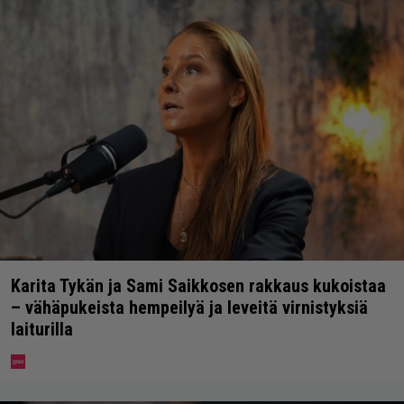
Karita Tykän ja Sami Saikkosen rakkaus kukoistaa
– vähäpukeista hempeilyä ja leveitä virnistyksiä
laiturilla