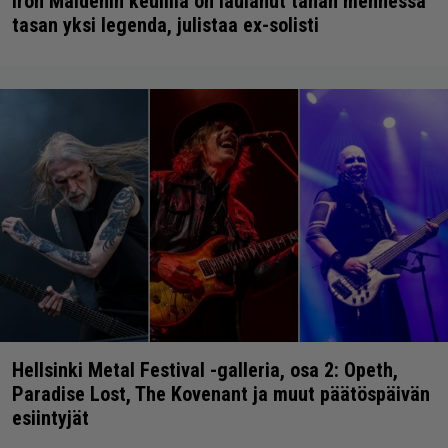
Iron Maidenin keulilla on laulanut tähän mennessä
tasan yksi legenda, julistaa ex-solisti
Hellsinki Metal Festival -galleria, osa 2: Opeth,
Paradise Lost, The Kovenant ja muut päätöspäivän
esiintyjät