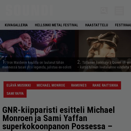
KUVAGALLERIA
HELLSINKI METAL FESTIVAL
HAASTATTELU
FESTIVAA
1.
2.
Iron Maidenin keulilla on laulanut tähän
Tällainen keikkajyrä Queen oli e
mennessä tasan yksi legenda, julistaa ex-solisti
– katso tulinen livetallenne vuodelta
ELÄVÄ MUSIIKKI
MICHAEL MONROE
RAMONES
RANE RAITSIKKA
SAMI YAFFA
GNR-kiipparisti esitteli Michael
Monroen ja Sami Yaffan
superkokoonpanon Possessa –