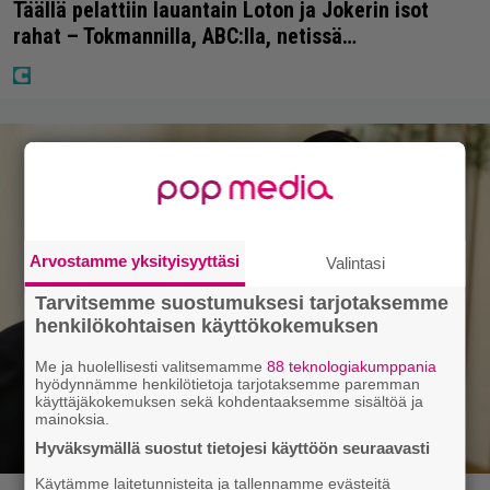
Täällä pelattiin lauantain Loton ja Jokerin isot
rahat – Tokmannilla, ABC:lla, netissä…
Arvostamme yksityisyyttäsi
Valintasi
Tarvitsemme suostumuksesi tarjotaksemme
henkilökohtaisen käyttökokemuksen
Me ja huolellisesti valitsemamme
88 teknologiakumppania
hyödynnämme henkilötietoja tarjotaksemme paremman
käyttäjäkokemuksen sekä kohdentaaksemme sisältöä ja
mainoksia.
Hyväksymällä suostut tietojesi käyttöön seuraavasti
Käytämme laitetunnisteita ja tallennamme evästeitä