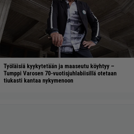
Työläisiä kyykytetään ja maaseutu köyhtyy –
Tumppi Varosen 70-vuotisjuhlabiisillä otetaan
tiukasti kantaa nykymenoon