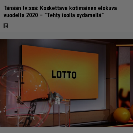
Tänään tv:ssä: Koskettava kotimainen elokuva
vuodelta 2020 – ”Tehty isolla sydämellä”