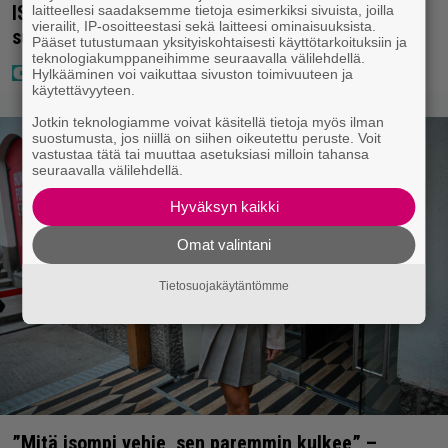
IS: Hjalliksen ja Jasminen häissä suomalainen
laitteellesi saadaksemme tietoja esimerkiksi sivuista, joilla
vierailit, IP-osoitteestasi sekä laitteesi ominaisuuksista.
supertähti
Pääset tutustumaan yksityiskohtaisesti käyttötarkoituksiin ja
teknologiakumppaneihimme seuraavalla välilehdellä.
Hylkääminen voi vaikuttaa sivuston toimivuuteen ja
käytettävyyteen.
Jotkin teknologiamme voivat käsitellä tietoja myös ilman
suostumusta, jos niillä on siihen oikeutettu peruste. Voit
vastustaa tätä tai muuttaa asetuksiasi milloin tahansa
seuraavalla välilehdellä.
Hyväksyn kaikki
Omat valintani
Tietosuojakäytäntömme
”Mitä isompi vehje, sen paremmin kulkee” –