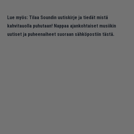
Lue myös:
Tilaa Soundin uutiskirje ja tiedät mistä
kahvitauolla puhutaan! Nappaa ajankohtaiset musiikin
uutiset ja puheenaiheet suoraan sähköpostiin tästä.