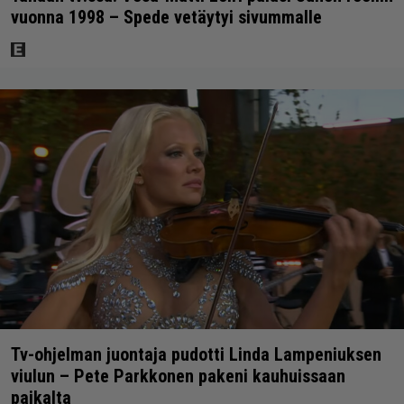
vuonna 1998 – Spede vetäytyi sivummalle
Tv-ohjelman juontaja pudotti Linda Lampeniuksen
viulun – Pete Parkkonen pakeni kauhuissaan
paikalta