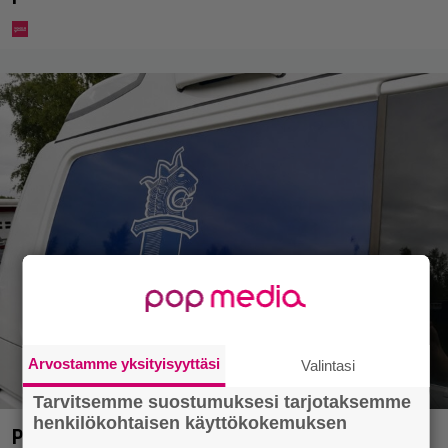
Arvostamme yksityisyyttäsi
Valintasi
Tarvitsemme suostumuksesi tarjotaksemme
henkilökohtaisen käyttökokemuksen
Poliisi pyytää apua Jämsässä