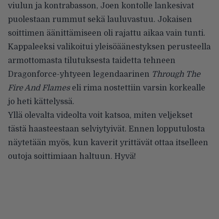
viulun ja kontrabasson, Joen kontolle lankesivat
puolestaan rummut sekä lauluvastuu. Jokaisen
soittimen äänittämiseen oli rajattu aikaa vain tunti.
Kappaleeksi valikoitui yleisöäänestyksen perusteella
armottomasta tilutuksesta taidetta tehneen
Dragonforce-yhtyeen legendaarinen
Through The
Fire And Flames
eli rima nostettiin varsin korkealle
jo heti kättelyssä.
Yllä olevalta videolta voit katsoa, miten veljekset
tästä haasteestaan selviytyivät. Ennen lopputulosta
näytetään myös, kun kaverit yrittävät ottaa itselleen
outoja soittimiaan haltuun. Hyvä!