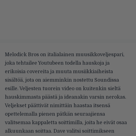
Melodick Bros on italialainen muusikkoveljespari,
joka tehtailee
Youtubeen
todella hauskoja ja
erikoisia covereita ja muuta musiikkiaiheista
sisältöä, jota on aiemminkin nostettu Soundissa
esille. Veljesten tuorein video on kuitenkin sieltä
hauskimmasta päästä ja ideanakin varsin nerokas.
Veljekset päättivät nimittäin haastaa itsensä
opettelemalla pienen pätkän seuraajiensa
valitsemaa kappaletta soittimilla, joita he eivät osaa
alkuunkaan soittaa. Dave valitsi soittimikseen