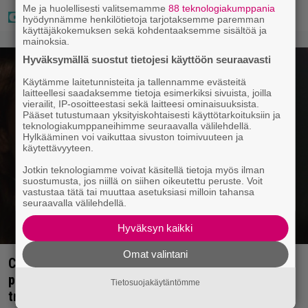
Me ja huolellisesti valitsemamme
88 teknologiakumppania
hyödynnämme henkilötietoja tarjotaksemme paremman
käyttäjäkokemuksen sekä kohdentaaksemme sisältöä ja
mainoksia.
Hyväksymällä suostut tietojesi käyttöön seuraavasti
Käytämme laitetunnisteita ja tallennamme evästeitä
laitteellesi saadaksemme tietoja esimerkiksi sivuista, joilla
vierailit, IP-osoitteestasi sekä laitteesi ominaisuuksista.
Pääset tutustumaan yksityiskohtaisesti käyttötarkoituksiin ja
teknologiakumppaneihimme seuraavalla välilehdellä.
Hylkääminen voi vaikuttaa sivuston toimivuuteen ja
käytettävyyteen.
Jotkin teknologiamme voivat käsitellä tietoja myös ilman
suostumusta, jos niillä on siihen oikeutettu peruste. Voit
vastustaa tätä tai muuttaa asetuksiasi milloin tahansa
seuraavalla välilehdellä.
Hyväksyn kaikki
Omat valintani
Cape Fear -näyttelijä muisteli Robert De Niron
paneutumista rooliinsa – ”Hän puhui kielillä ja
Tietosuojakäytäntömme
trailerissa oli urkuri”