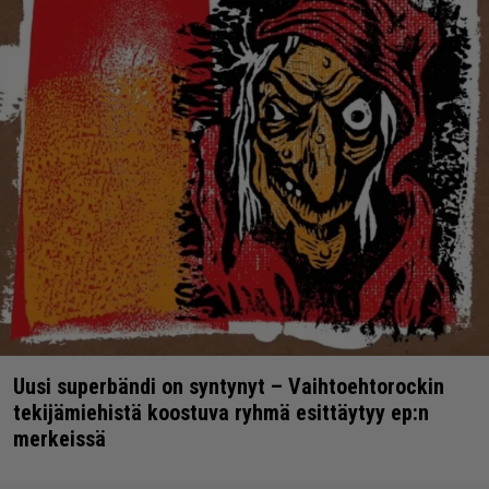
Uusi superbändi on syntynyt – Vaihtoehtorockin
tekijämiehistä koostuva ryhmä esittäytyy ep:n
merkeissä