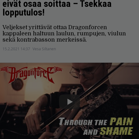
eivät osaa soittaa – Tsekkaa
lopputulos!
Veljekset yrittävät ottaa Dragonforcen
kappaleen haltuun laulun, rumpujen, viulun
sekä kontrabasson merkeissä.
15.2.2021 14:37
Vesa Siltanen