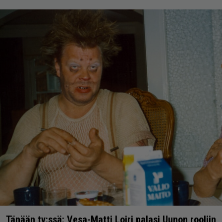
Tänään tv:ssä: Vesa-Matti Loiri palasi Uunon rooliin