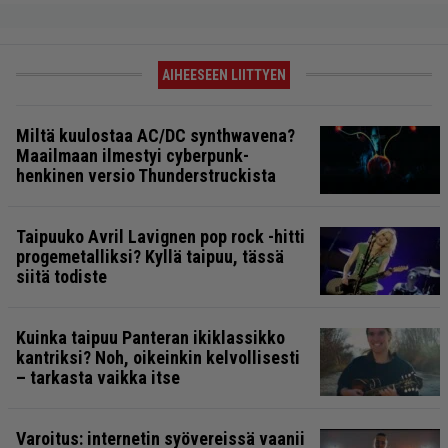
AIHEESEEN LIITTYEN
Miltä kuulostaa AC/DC synthwavena?
Maailmaan ilmestyi cyberpunk-
henkinen versio Thunderstruckista
Taipuuko Avril Lavignen pop rock -hitti
progemetalliksi? Kyllä taipuu, tässä
siitä todiste
Kuinka taipuu Panteran ikiklassikko
kantriksi? Noh, oikeinkin kelvollisesti
– tarkasta vaikka itse
Varoitus: internetin syövereissä vaanii