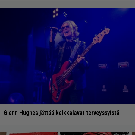
Glenn Hughes jättää keikkalavat terveyssyistä