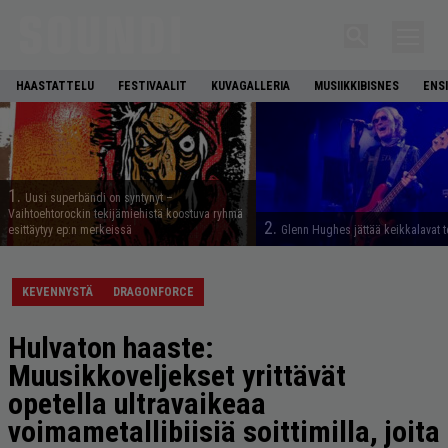
HAASTATTELU
FESTIVAALIT
KUVAGALLERIA
MUSIIKKIBISNES
ENS
1.
Uusi superbändi on syntynyt –
Vaihtoehtorockin tekijämiehistä koostuva ryhmä
2.
esittäytyy ep:n merkeissä
Glenn Hughes jättää keikkalavat t
KEVENNYSTÄ
DRAGONFORCE
Hulvaton haaste:
Muusikkoveljekset yrittävät
opetella ultravaikeaa
voimametallibiisiä soittimilla, joita