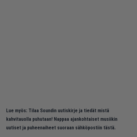
Lue myös:
Tilaa Soundin uutiskirje ja tiedät mistä
kahvitauolla puhutaan! Nappaa ajankohtaiset musiikin
uutiset ja puheenaiheet suoraan sähköpostiin tästä.