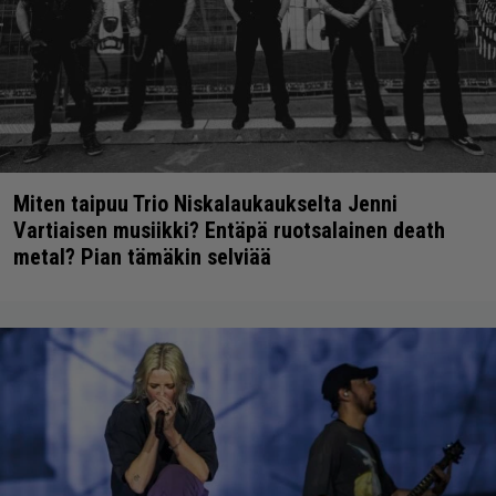
Miten taipuu Trio Niskalaukaukselta Jenni
Vartiaisen musiikki? Entäpä ruotsalainen death
metal? Pian tämäkin selviää