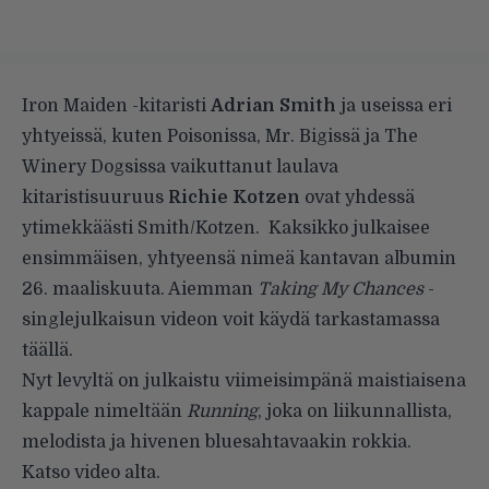
Iron Maiden -kitaristi
Adrian Smith
ja useissa eri
yhtyeissä, kuten Poisonissa, Mr. Bigissä ja The
Winery Dogsissa vaikuttanut laulava
kitaristisuuruus
Richie Kotzen
ovat yhdessä
ytimekkäästi Smith/Kotzen.
Kaksikko julkaisee
ensimmäisen, yhtyeensä nimeä kantavan albumin
26. maaliskuuta. Aiemman
Taking My Chances
-
singlejulkaisun videon voit käydä tarkastamassa
täällä
.
Nyt levyltä on julkaistu viimeisimpänä maistiaisena
kappale nimeltään
Running
, joka on liikunnallista,
melodista ja hivenen bluesahtavaakin rokkia.
Katso video alta.