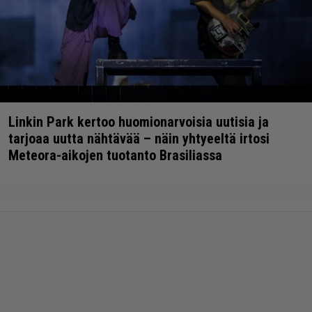
Linkin Park kertoo huomionarvoisia uutisia ja
tarjoaa uutta nähtävää – näin yhtyeeltä irtosi
Meteora-aikojen tuotanto Brasiliassa