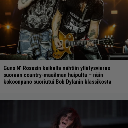
Guns N’ Rosesin keikalla nähtiin yllätysvieras
suoraan country-maailman huipulta – näin
kokoonpano suoriutui Bob Dylanin klassikosta