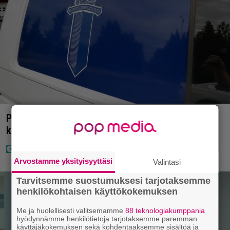
Poliisilla tehovalvonta – tästä kysymys ja näin
kauan kestää
Arvostamme yksityisyyttäsi
Valintasi
Tarvitsemme suostumuksesi tarjotaksemme
henkilökohtaisen käyttökokemuksen
Me ja huolellisesti valitsemamme
88 teknologiakumppania
hyödynnämme henkilötietoja tarjotaksemme paremman
käyttäjäkokemuksen sekä kohdentaaksemme sisältöä ja