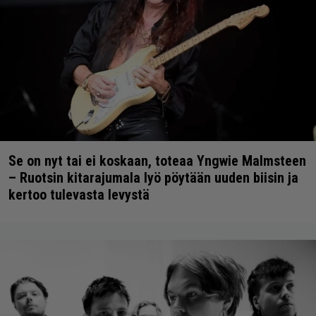
Se on nyt tai ei koskaan, toteaa Yngwie Malmsteen
– Ruotsin kitarajumala lyö pöytään uuden biisin ja
kertoo tulevasta levystä