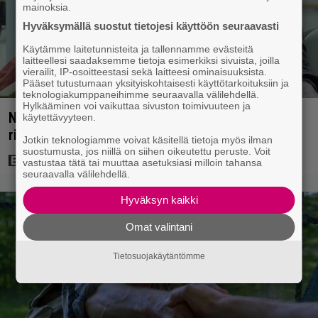
mainoksia.
Hyväksymällä suostut tietojesi käyttöön seuraavasti
Käytämme laitetunnisteita ja tallennamme evästeitä
laitteellesi saadaksemme tietoja esimerkiksi sivuista, joilla
vierailit, IP-osoitteestasi sekä laitteesi ominaisuuksista.
Pääset tutustumaan yksityiskohtaisesti käyttötarkoituksiin ja
teknologiakumppaneihimme seuraavalla välilehdellä.
Hylkääminen voi vaikuttaa sivuston toimivuuteen ja
Nyt Netflixissä: Yksi viime vuosien parhaista
käytettävyyteen.
rikossarjoista – IMDB-arvio 8,8
Jotkin teknologiamme voivat käsitellä tietoja myös ilman
suostumusta, jos niillä on siihen oikeutettu peruste. Voit
vastustaa tätä tai muuttaa asetuksiasi milloin tahansa
seuraavalla välilehdellä.
Hyväksyn kaikki
Omat valintani
Tietosuojakäytäntömme