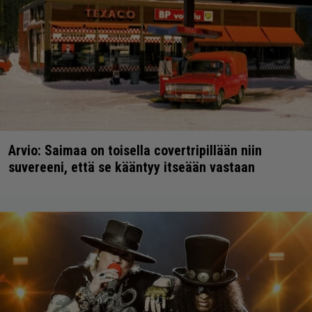
Arvio: Saimaa on toisella covertripillään niin
suvereeni, että se kääntyy itseään vastaan