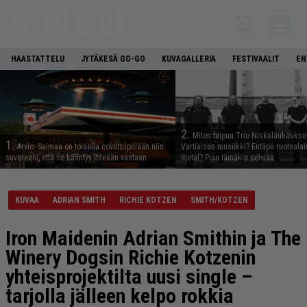
HAASTATTELU
JYTÄKESÄ GO-GO
KUVAGALLERIA
FESTIVAALIT
EN
2.
Miten taipuu Trio Niskalaukaukse
1.
Arvio: Saimaa on toisella covertripillään niin
Vartiaisen musiikki? Entäpä ruotsala
suvereeni, että se kääntyy itseään vastaan
metal? Pian tämäkin selviää
KUVAA
ADRIAN SMITH
RICHIE KOTZEN
SMITH/KOTZEN
Iron Maidenin Adrian Smithin ja The
Winery Dogsin Richie Kotzenin
yhteisprojektilta uusi single –
tarjolla jälleen kelpo rokkia