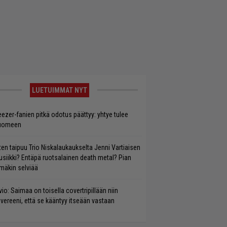
LUETUIMMAT NYT
ezer-fanien pitkä odotus päättyy: yhtye tulee
uomeen
ten taipuu Trio Niskalaukaukselta Jenni Vartiaisen
siikki? Entäpä ruotsalainen death metal? Pian
mäkin selviää
vio: Saimaa on toisella covertripillään niin
vereeni, että se kääntyy itseään vastaan