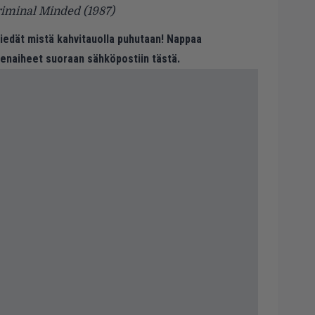
riminal Minded (1987)
 tiedät mistä kahvitauolla puhutaan! Nappaa
eenaiheet suoraan sähköpostiin tästä.