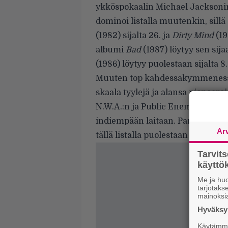
ykköspokaalin Michael Jackson
dominoi listalla muutenkin, sillä
(1982) sijalta 26. ja
Dirty Mind
(19
albumi
Bad
(1987) löytyy sen sija
(1986) löytyy puolestaan sijalta 8.
Muuten top kahdessakymmenessä
skaala tyylejä ja alansa pioneer
N.W.A.:n ja Public Enemyn räpin 
indiempään laitaan. Parhaiten 
Ar
tällä listalla puolestaan Slayer, 
Tarvit
käytt
Me ja huo
tarjotak
mainoksi
Hyväksym
Käytämme 