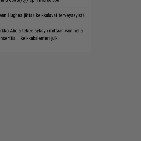
enn Hughes jättää keikkalavat terveyssyistä
rkko Ahola tekee syksyn mittaan vain neljä
nserttia – keikkakalenteri julki