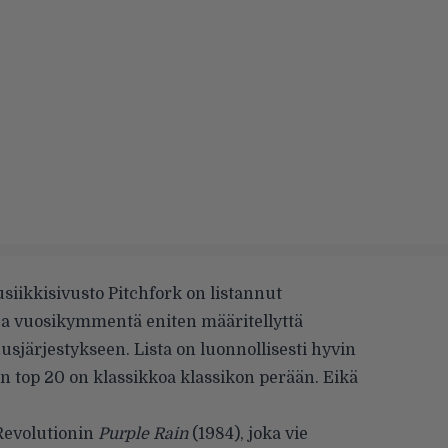
iikkisivusto Pitchfork on listannut
ja vuosikymmentä eniten määritellyttä
sjärjestykseen. Lista on luonnollisesti hyvin
n top 20 on klassikkoa klassikon perään. Eikä
Revolutionin
Purple Rain
(1984), joka vie