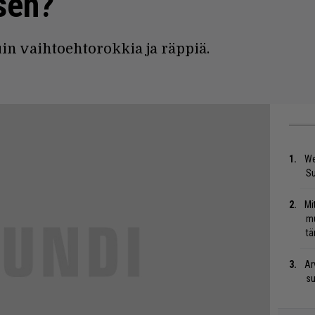
sen?
uin vaihtoehtorokkia ja räppiä.
We
S
Mi
mu
tä
Ar
su