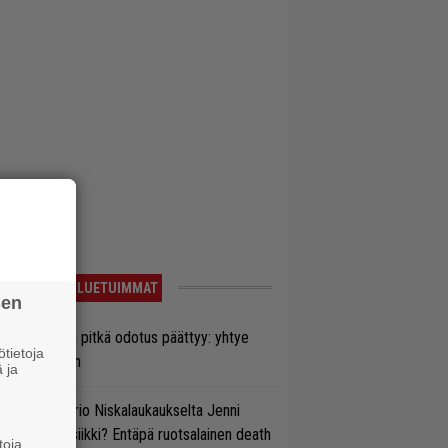
LUETUIMMAT
sen
ezer-fanien pitkä odotus päättyy: yhtye
tietoja
ulee Suomeen
 ja
ten taipuu Trio Niskalaukaukselta Jenni
rtiaisen musiikki? Entäpä ruotsalainen death
toja