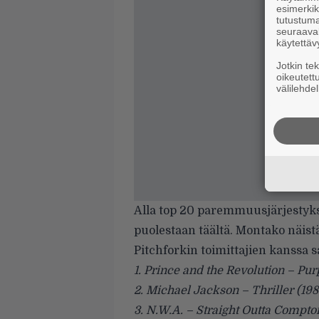
esimerkiks
tutustuma
seuraaval
käytettäv
Jotkin te
oikeutett
välilehdel
Alla top 20 paremmuusjärjestyks
puolestaan
täältä
. Montako näistä
Pitchforkin toimittajien kanssa s
1. Prince and the Revolution – Pur
2. Michael Jackson – Thriller (198
3. N.W.A. – Straight Outta Compto