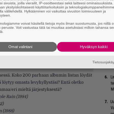
me
i sivuista, joilla vierailit, IP-osoitteestasi sekä laitteesi ominaisuuksista
an yksityiskohtaisesti käyttötarkoituksiin ja teknologiakumppaneihimm
la välilehdellä. Hylkääminen voi vaikuttaa sivuston toimivuuteen ja
Se
yyteen.
Ma
knologiamme voivat käsitellä tietoja myös ilman suostumusta, jos niillä o
uu
u peruste. Voit vastustaa tätä tai muuttaa asetuksiasi milloin tahansa se
lä.
Ar
su
Omat valintani
Hyväksyn kaikki
Bl
Tietosuojak
nä
essä. Koko 200 parhaan albumin listan löydät
Li
 löytyy omasta levyhyllystäsi? Entä oletko
ta
Me
amaa/eri mieltä järjestyksestä?
ple Rain (1984)
Uu
2)
Va
n (1988)
ry