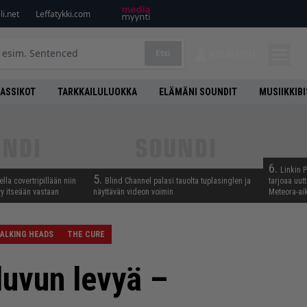
i.net
Leffatykki.com
Etsi
KIRJAUDU
LASSIKOT
TARKKAILULUOKKA
ELÄMÄNI SOUNDIT
MUSIIKKIB
6.
Linkin 
5.
lla covertripillään niin
Blind Channel palasi tauolta tuplasinglen ja
tarjoaa uut
yy itseään vastaan
näyttävän videon voimin
Meteora-aik
ALKING HEADS
THE CURE
luvun levyä –