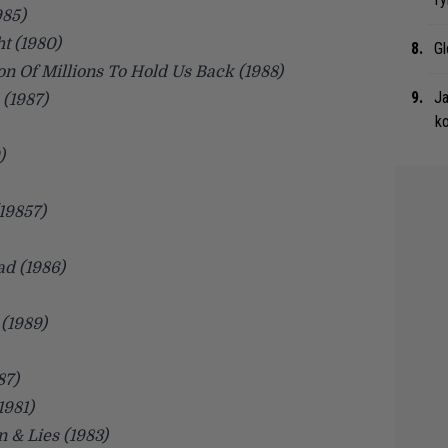
985)
t (1980)
Gl
on Of Millions To Hold Us Back (1988)
Ja
 (1987)
ko
)
(19857)
ad (1986)
 (1989)
87)
1981)
 & Lies (1983)