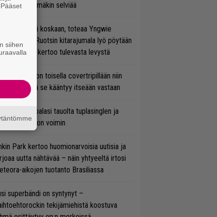
tal? Pian tämäkin selviää
. Pääset
e
 on nyt tai ei koskaan, toteaa Yngwie
lmsteen – Ruotsin kitarajumala lyö pöytään
n siihen
den biisin ja kertoo tulevasta levystä
uraavalla
vio: Saimaa on toisella covertripillään niin
vereeni, että se kääntyy itseään vastaan
ind Channel palasi tauolta tuplasinglen ja
äytäntömme
yttävän videon voimin
nkin Park kertoo huomionarvoisia uutisia ja
rjoaa uutta nähtävää – näin yhtyeeltä irtosi
teora-aikojen tuotanto Brasiliassa
si superbändi on syntynyt –
ihtoehtorockin tekijämiehistä koostuva
hmä esittäytyy ep:n merkeissä