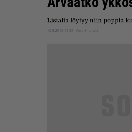
Arvaatko ykkö
Listalta löytyy niin poppia k
10.9.2018 14:32
Vesa Siltanen