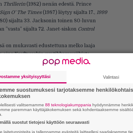
in
Thrillerin
(1982) nenän edestä. Prince
Sign O’ The Times
(1987) löytyy sijalta 17.,
1999
80) sijalta 33. Jacksonin toinen 80-luvun
an ”vasta” sijalta 72. Janet-siskon
Control
 on mukavasti edustettuna melko laaja
eja aina Kraftwerkin syntikkamusiikista
kautta rockin ja popin vaihtoehtoisempaan ja
pärjännyt raskaamman musiikin edustaja on
vostamme yksityisyyttäsi
Valintasi
jonka
Reign In Blood
(1986) yltää sijalle 31.
semme suostumuksesi tarjotaksemme henkilökohtai
ökokemuksen
We
lellisesti valitsemamme
88 teknologiakumppania
hyödynnämme henkilö
t
semme paremman käyttäjäkokemuksen sekä kohdentaaksemme sisältöä
a.
Mi
ällä suostut tietojesi käyttöön seuraavasti
Va
laitetunnisteita ja tallennamme evästeitä laitteellesi saadaksemme tie