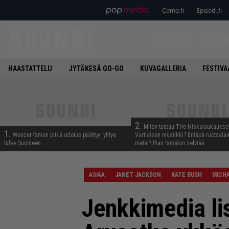
Como.fi
Episodi.fi
ETUSIVU
UUTIS
HAASTATTELU
JYTÄKESÄ GO-GO
KUVAGALLERIA
FESTIVA
2.
Miten taipuu Trio Niskalaukaukse
1.
Weezer-fanien pitkä odotus päättyy: yhtye
Vartiaisen musiikki? Entäpä ruotsala
tulee Suomeen
metal? Pian tämäkin selviää
ASIAA
JANET JACKSON
KATE BUSH
MICH
Jenkkimedia li