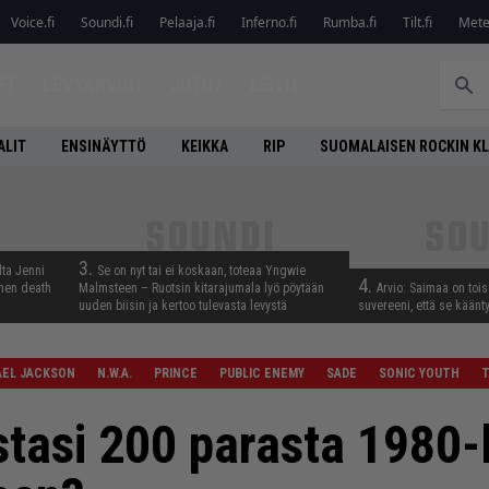
Voice.fi
Soundi.fi
Pelaaja.fi
Inferno.fi
Rumba.fi
Tilt.fi
Metel
ET
LEVYARVIOT
JUTUT
LEHTI
ALIT
ENSINÄYTTÖ
KEIKKA
RIP
SUOMALAISEN ROCKIN K
3.
lta Jenni
Se on nyt tai ei koskaan, toteaa Yngwie
4.
inen death
Malmsteen – Ruotsin kitarajumala lyö pöytään
Arvio: Saimaa on toise
uuden biisin ja kertoo tulevasta levystä
suvereeni, että se käänt
AEL JACKSON
N.W.A.
PRINCE
PUBLIC ENEMY
SADE
SONIC YOUTH
T
stasi 200 parasta 1980-