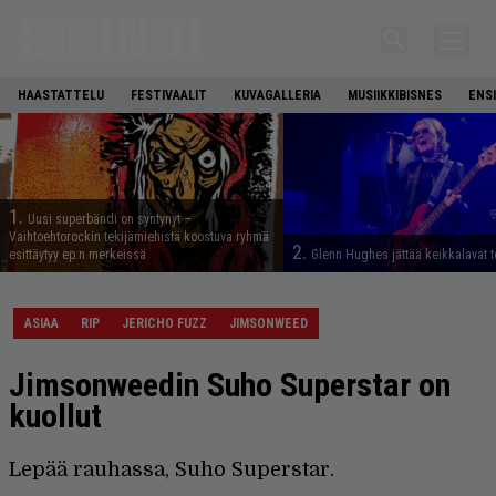
HAASTATTELU
FESTIVAALIT
KUVAGALLERIA
MUSIIKKIBISNES
ENS
1.
Uusi superbändi on syntynyt –
Vaihtoehtorockin tekijämiehistä koostuva ryhmä
2.
esittäytyy ep:n merkeissä
Glenn Hughes jättää keikkalavat t
ASIAA
RIP
JERICHO FUZZ
JIMSONWEED
Jimsonweedin Suho Superstar on
kuollut
Lepää rauhassa, Suho Superstar.