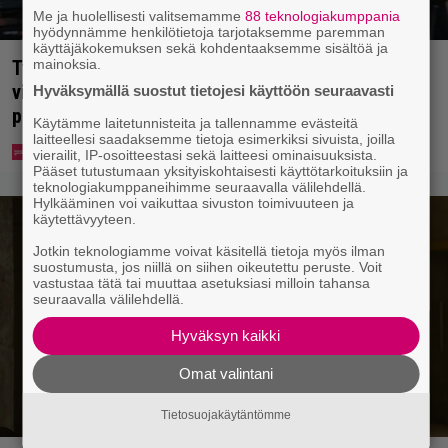
Me ja huolellisesti valitsemamme
88 teknologiakumppania
hyödynnämme henkilötietoja tarjotaksemme paremman
käyttäjäkokemuksen sekä kohdentaaksemme sisältöä ja
mainoksia.
Tv-ohjelman juontaja pudotti Linda Lampeniuksen
viulun – Pete Parkkonen pakeni kauhuissaan
Hyväksymällä suostut tietojesi käyttöön seuraavasti
paikalta
Käytämme laitetunnisteita ja tallennamme evästeitä
laitteellesi saadaksemme tietoja esimerkiksi sivuista, joilla
vierailit, IP-osoitteestasi sekä laitteesi ominaisuuksista.
Pääset tutustumaan yksityiskohtaisesti käyttötarkoituksiin ja
teknologiakumppaneihimme seuraavalla välilehdellä.
Hylkääminen voi vaikuttaa sivuston toimivuuteen ja
käytettävyyteen.
Jotkin teknologiamme voivat käsitellä tietoja myös ilman
suostumusta, jos niillä on siihen oikeutettu peruste. Voit
vastustaa tätä tai muuttaa asetuksiasi milloin tahansa
seuraavalla välilehdellä.
Hyväksyn kaikki
Omat valintani
Tietosuojakäytäntömme