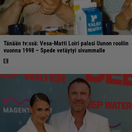
Tänään tv:ssä: Vesa-Matti Loiri palasi Uunon rooliin
vuonna 1998 – Spede vetäytyi sivummalle