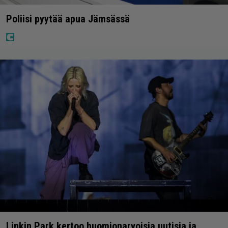
Poliisi pyytää apua Jämsässä
Linkin Park kertoo huomionarvoisia uutisia ja