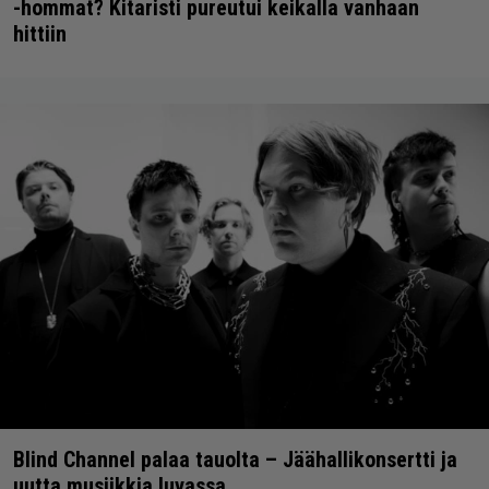
-hommat? Kitaristi pureutui keikalla vanhaan
hittiin
Blind Channel palaa tauolta – Jäähallikonsertti ja
uutta musiikkia luvassa