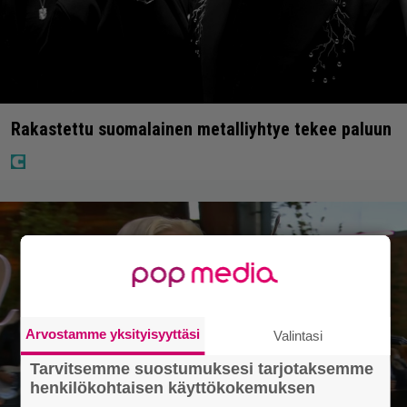
Rakastettu suomalainen metalliyhtye tekee paluun
Arvostamme yksityisyyttäsi
Valintasi
Tarvitsemme suostumuksesi tarjotaksemme
henkilökohtaisen käyttökokemuksen