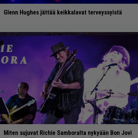
Glenn Hughes jättää keikkalavat terveyssyistä
Miten sujuvat Richie Samboralta nykyään Bon Jovi