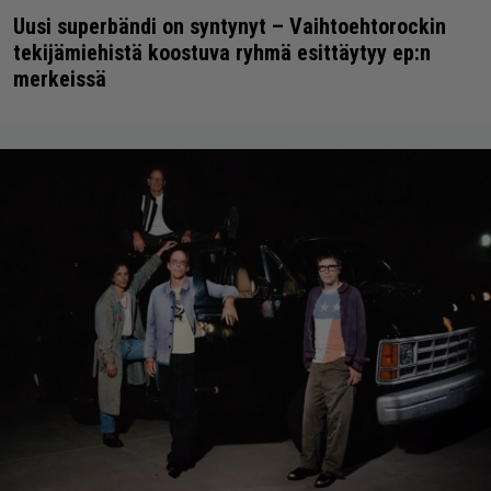
Uusi superbändi on syntynyt – Vaihtoehtorockin
tekijämiehistä koostuva ryhmä esittäytyy ep:n
merkeissä