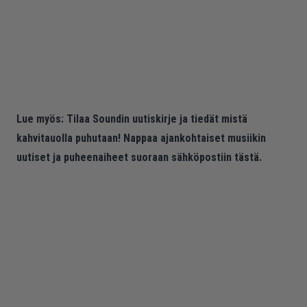
Lue myös:
Tilaa Soundin uutiskirje ja tiedät mistä
kahvitauolla puhutaan! Nappaa ajankohtaiset musiikin
uutiset ja puheenaiheet suoraan sähköpostiin tästä.