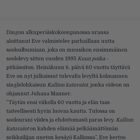
Dingon alkuperäiskokoonpanossa uransa
aloittanut Eve valmistelee parhaillaan uutta
sooloalbumiaan, joka on muusikon ensimmäinen
soololevy sitten vuoden 1995
Kuun poika
-
pitkäsoiton. Heinäkuun 6. päivä 60 vuotta täyttävä
Eve on nyt julkaissut tulevalta levyltä kolmannen
singlelohkaisun
Kallion katuvalot
, jonka videon on
ohjannut Juhana Manner.
”Täytän ensi viikolla 60 vuotta ja elän taas
taiteellisesti hyvin luovaa kautta. Tulossa on
soolourani viides ja ehdottomasti paras levy.
Kallion
katuvalot
on kahden elämää pelkäämättömän
seikkailijan uneton kesäyö Kalliossa”, Eve kertoo.