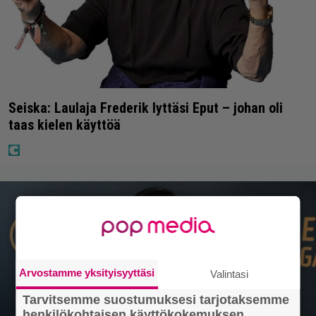
Seiska: Laulaja Frederik lyttäsi Eput – johan oli
taas kielen käyttöä
Arvostamme yksityisyyttäsi
Valintasi
Tarvitsemme suostumuksesi tarjotaksemme
henkilökohtaisen käyttökokemuksen