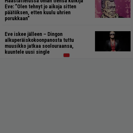
Haastattelussa oman tiensä kulkija
Eve: ”Olen tehnyt jo aikoja sitten
päätöksen, etten kuulu uhrien
porukkaan”
Eve iskee jälleen – Dingon
alkuperäiskokoonpanosta tuttu
muusikko jatkaa soolouraansa,
kuuntele uusi single