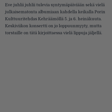
Eve juhlii juhlii tulevia syntymäpäiviään sekä vielä
julkaisematonta albumiaan kahdella keikalla Porin
Kulttuuritehdas Kehräämöllä 5. ja 6. heinäkuuta.
Keskiviikon konsertti on jo loppuunmyyty, mutta
torstaille on tätä kirjoittaessa
vielä lippuja jäljellä
.