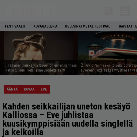
FESTIVAALIT
KUVAGALLERIA
HELLSINKI METAL FESTIVAL
HAASTATTE
1.
2.
Tällainen keikkajyrä Queen oli ennen vanhaan
Arvio: Saimaa on toisella covertrip
– katso tulinen livetallenne vuodelta 1979
suvereeni, että se kääntyy itseään va
ÄÄNTÄ
KUVAA
EVE
Kahden seikkailijan uneton kesäyö
Kalliossa – Eve juhlistaa
kuusikymppisiään uudella singlellä
ja keikoilla