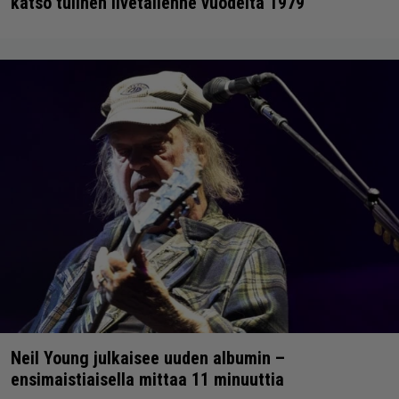
katso tulinen livetallenne vuodelta 1979
Neil Young julkaisee uuden albumin –
ensimaistiaisella mittaa 11 minuuttia