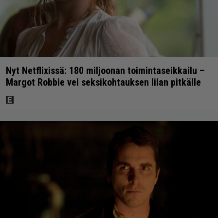
Nyt Netflixissä: 180 miljoonan toimintaseikkailu –
Margot Robbie vei seksikohtauksen liian pitkälle