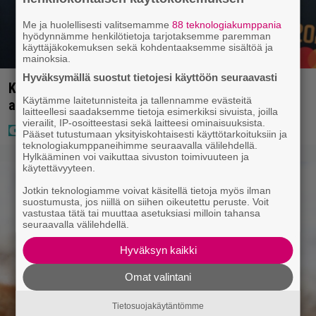
Me ja huolellisesti valitsemamme
88 teknologiakumppania
hyödynnämme henkilötietoja tarjotaksemme paremman
käyttäjäkokemuksen sekä kohdentaaksemme sisältöä ja
mainoksia.
Hyväksymällä suostut tietojesi käyttöön seuraavasti
Kaija Koolta ikävä ilmoitus – Juha Tapio kiirehti
Käytämme laitetunnisteita ja tallennamme evästeitä
apuun
laitteellesi saadaksemme tietoja esimerkiksi sivuista, joilla
vierailit, IP-osoitteestasi sekä laitteesi ominaisuuksista.
Pääset tutustumaan yksityiskohtaisesti käyttötarkoituksiin ja
teknologiakumppaneihimme seuraavalla välilehdellä.
Hylkääminen voi vaikuttaa sivuston toimivuuteen ja
käytettävyyteen.
Jotkin teknologiamme voivat käsitellä tietoja myös ilman
suostumusta, jos niillä on siihen oikeutettu peruste. Voit
vastustaa tätä tai muuttaa asetuksiasi milloin tahansa
seuraavalla välilehdellä.
Hyväksyn kaikki
Omat valintani
Tietosuojakäytäntömme