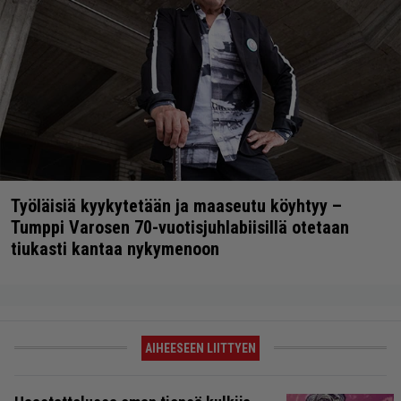
Työläisiä kyykytetään ja maaseutu köyhtyy –
Tumppi Varosen 70-vuotisjuhlabiisillä otetaan
tiukasti kantaa nykymenoon
AIHEESEEN LIITTYEN