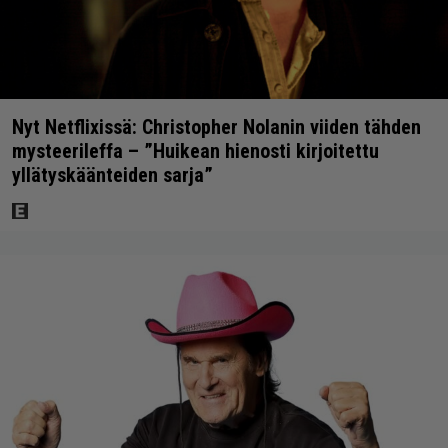
Nyt Netflixissä: Christopher Nolanin viiden tähden
mysteerileffa – ”Huikean hienosti kirjoitettu
yllätyskäänteiden sarja”