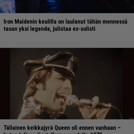
Iron Maidenin keulilla on laulanut tähän mennessä
tasan yksi legenda, julistaa ex-solisti
Tällainen keikkajyrä Queen oli ennen vanhaan –