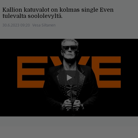
Kallion katuvalot on kolmas single Even
tulevalta soololevyltä.
30.6.2023 09:20
Vesa Siltanen