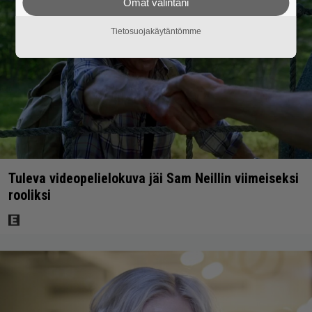
Omat valintani
Tietosuojakäytäntömme
Tuleva videopelielokuva jäi Sam Neillin viimeiseksi
rooliksi