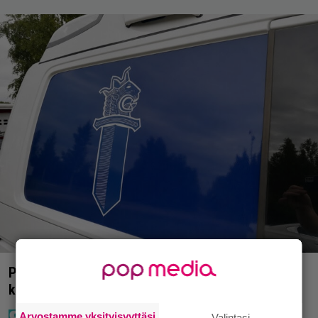
Poliisilla tehovalvonta – tästä kysymys ja näin
kauan kestää
Arvostamme yksityisyyttäsi
Valintasi