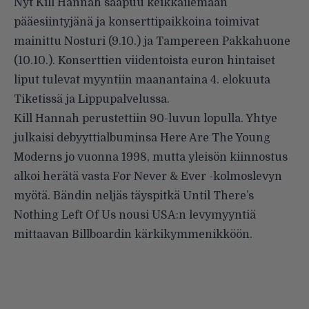
Nyt Kill Hannah saapuu keikkailemaan
pääesiintyjänä ja konserttipaikkoina toimivat
mainittu Nosturi (9.10.) ja Tampereen Pakkahuone
(10.10.). Konserttien viidentoista euron hintaiset
liput tulevat myyntiin maanantaina 4. elokuuta
Tiketissä ja Lippupalvelussa.
Kill Hannah perustettiin 90-luvun lopulla. Yhtye
julkaisi debyyttialbuminsa Here Are The Young
Moderns jo vuonna 1998, mutta yleisön kiinnostus
alkoi herätä vasta For Never & Ever -kolmoslevyn
myötä. Bändin neljäs täyspitkä Until There’s
Nothing Left Of Us nousi USA:n levymyyntiä
mittaavan Billboardin kärkikymmenikköön.