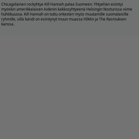
Chicagolainen rockyhtye Kill Hannah palaa Suomeen. Yhtyehän esiintyi
myöskin amerikkalaisen Aidenin kakkosyhtyeenä Helsingin Nosturissa viime
huhtikuussa. Kill Hannah on tuttu orkesteri myös muutamille suomalaisille
ryhmille, sillä bändi on esiintynyt muun muassa HIMin ja The Rasmuksen
kanssa.