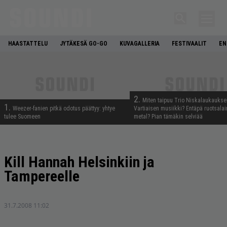
HAASTATTELU
JYTÄKESÄ GO-GO
KUVAGALLERIA
FESTIVAALIT
EN
2.
Miten taipuu Trio Niskalaukaukse
1.
Weezer-fanien pitkä odotus päättyy: yhtye
Vartiaisen musiikki? Entäpä ruotsala
tulee Suomeen
metal? Pian tämäkin selviää
Kill Hannah Helsinkiin ja
Tampereelle
31.7.2008 11:02