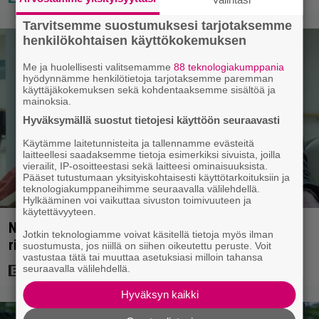
Tarvitsemme suostumuksesi tarjotaksemme
henkilökohtaisen käyttökokemuksen
Me ja huolellisesti valitsemamme
88 teknologiakumppania
hyödynnämme henkilötietoja tarjotaksemme paremman
käyttäjäkokemuksen sekä kohdentaaksemme sisältöä ja
mainoksia.
Hyväksymällä suostut tietojesi käyttöön seuraavasti
Käytämme laitetunnisteita ja tallennamme evästeitä
laitteellesi saadaksemme tietoja esimerkiksi sivuista, joilla
vierailit, IP-osoitteestasi sekä laitteesi ominaisuuksista.
Pääset tutustumaan yksityiskohtaisesti käyttötarkoituksiin ja
teknologiakumppaneihimme seuraavalla välilehdellä.
Hylkääminen voi vaikuttaa sivuston toimivuuteen ja
käytettävyyteen.
Nyt Netflixissä: Yksi viime vuosien parhaista
Jotkin teknologiamme voivat käsitellä tietoja myös ilman
rikossarjoista – IMDB-arvio 8,8
suostumusta, jos niillä on siihen oikeutettu peruste. Voit
vastustaa tätä tai muuttaa asetuksiasi milloin tahansa
seuraavalla välilehdellä.
Hyväksyn kaikki