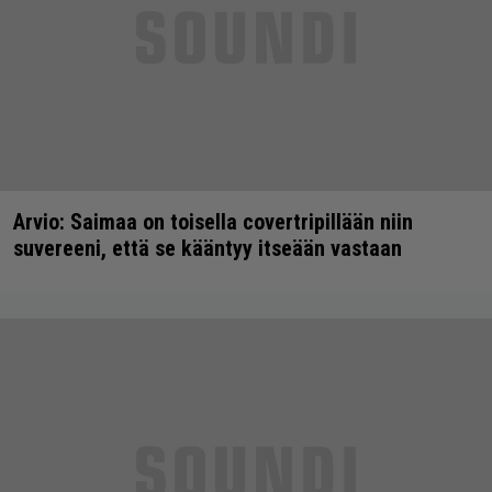
Arvio: Saimaa on toisella covertripillään niin
suvereeni, että se kääntyy itseään vastaan