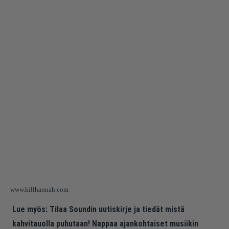
www.killhannah.com
Lue myös:
Tilaa Soundin uutiskirje ja tiedät mistä
kahvitauolla puhutaan! Nappaa ajankohtaiset musiikin