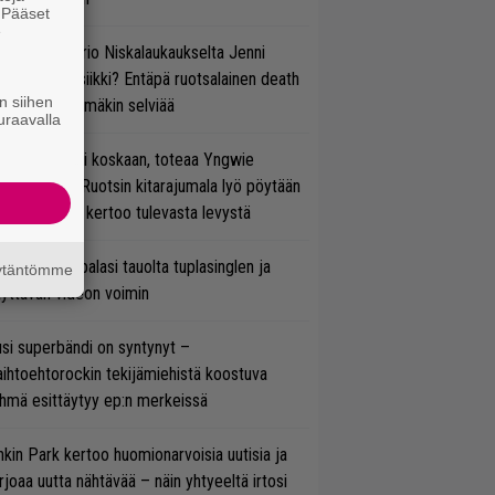
. Pääset
e
ten taipuu Trio Niskalaukaukselta Jenni
rtiaisen musiikki? Entäpä ruotsalainen death
n siihen
tal? Pian tämäkin selviää
uraavalla
 on nyt tai ei koskaan, toteaa Yngwie
lmsteen – Ruotsin kitarajumala lyö pöytään
den biisin ja kertoo tulevasta levystä
ind Channel palasi tauolta tuplasinglen ja
äytäntömme
yttävän videon voimin
si superbändi on syntynyt –
ihtoehtorockin tekijämiehistä koostuva
hmä esittäytyy ep:n merkeissä
nkin Park kertoo huomionarvoisia uutisia ja
rjoaa uutta nähtävää – näin yhtyeeltä irtosi