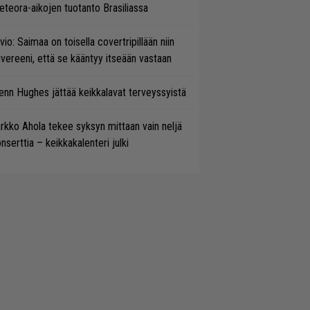
teora-aikojen tuotanto Brasiliassa
vio: Saimaa on toisella covertripillään niin
vereeni, että se kääntyy itseään vastaan
enn Hughes jättää keikkalavat terveyssyistä
rkko Ahola tekee syksyn mittaan vain neljä
nserttia – keikkakalenteri julki