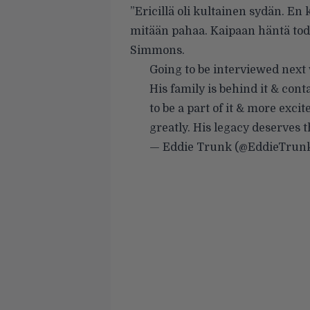
”Ericillä oli kultainen sydän. 
mitään pahaa. Kaipaan häntä tode
Simmons.
Going to be interviewed next
His family is behind it & conta
to be a part of it & more excit
greatly. His legacy deserves t
— Eddie Trunk (@EddieTrun