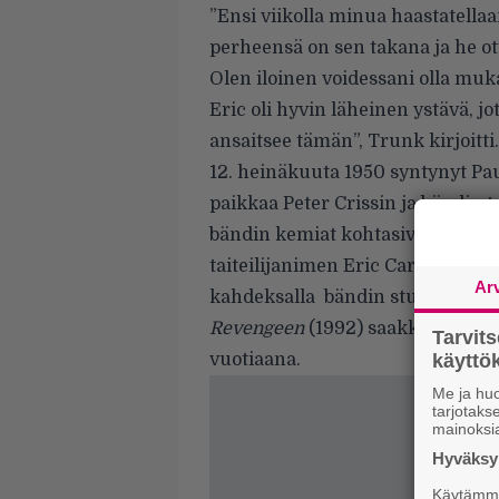
”Ensi viikolla minua haastatella
perheensä on sen takana ja he ott
Olen iloinen voidessani olla muk
Eric oli hyvin läheinen ystävä, j
ansaitsee tämän”, Trunk kirjoitti.
12. heinäkuuta 1950 syntynyt Pa
paikkaa Peter Crissin ja bändin
bändin kemiat kohtasivat ja hän l
taiteilijanimen Eric Carr sekä Th
Ar
kahdeksalla bändin studioalbum
Revengeen
(1992) saakka. Hän m
Tarvit
vuotiaana.
käytt
Me ja huo
tarjotak
mainoksi
Hyväksym
Käytämme 