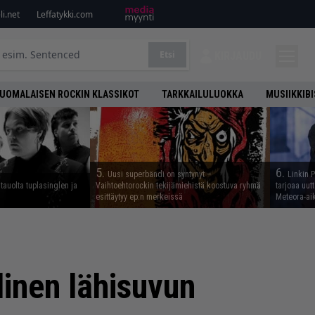
i.net
Leffatykki.com
Etsi
KIRJAUDU
UOMALAISEN ROCKIN KLASSIKOT
TARKKAILULUOKKA
MUSIIKKIB
5.
6.
Uusi superbändi on syntynyt –
Linkin 
tauolta tuplasinglen ja
Vaihtoehtorockin tekijämiehistä koostuva ryhmä
tarjoaa uut
esittäytyy ep:n merkeissä
Meteora-aik
llinen lähisuvun