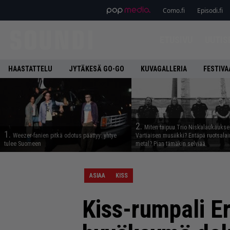
Como.fi
Episodi.fi
ETUSIVU
UUTIS
HAASTATTELU
JYTÄKESÄ GO-GO
KUVAGALLERIA
FESTIVA
2.
Miten taipuu Trio Niskalaukaukse
1.
Weezer-fanien pitkä odotus päättyy: yhtye
Vartiaisen musiikki? Entäpä ruotsala
tulee Suomeen
metal? Pian tämäkin selviää
ASIAA
KISS
Kiss-rumpali Er