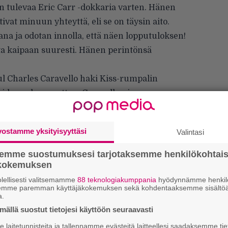
an tulevaa Eric Carr -dokkaria varten. Hänen
ivat minuun yhteyttä, eli se on täysin aito.
ana ja odotan innolla, että näen lopputuloksen!
ota kaipaan suuresti. Hänen perintönsä
ul Charles Caravello haki Kiss-rumpalin
 teiden erkaannuttua. Caravellon ja muun
iittyi bändiin otettuaan käyttöönsä
e Fox -lavapersoonan. Carrin soittoa kuultiin
vostamme yksityisyyttäsi
Valintasi
illa
Music from ”The Elder”
(1981) -levystä
enehtyi harvinaiseen sydänsyöpään 41-
semme suostumuksesi tarjotaksemme henkilökohtai
ökokemuksen
lellisesti valitsemamme
88 teknologiakumppania
hyödynnämme henkilö
semme paremman käyttäjäkokemuksen sekä kohdentaaksemme sisältöä
a.
ällä suostut tietojesi käyttöön seuraavasti
We
laitetunnisteita ja tallennamme evästeitä laitteellesi saadaksemme tie
t