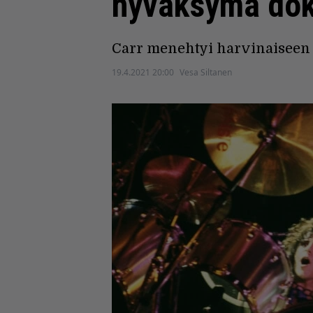
hyväksymä dok
Carr menehtyi harvinaiseen
19.4.2021 20:00
Vesa Siltanen