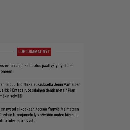
LUETUIMMAT NYT
ezer-fanien pitkä odotus päättyy: yhtye tulee
uomeen
ten taipuu Trio Niskalaukaukselta Jenni Vartiaisen
siikki? Entäpä ruotsalainen death metal? Pian
mäkin selviää
 on nyt tai ei koskaan, toteaa Yngwie Malmsteen
Ruotsin kitarajumala lyö pöytään uuden biisin ja
rtoo tulevasta levystä