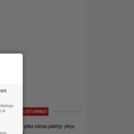
sen
tietoja
 ja
LUETUIMMAT
ezer-fanien pitkä odotus päättyy: yhtye
toja
ulee Suomeen