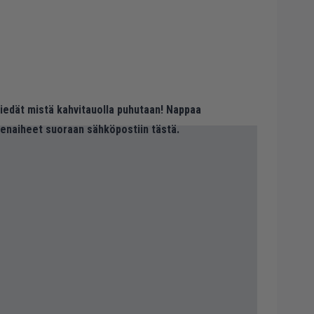
 tiedät mistä kahvitauolla puhutaan! Nappaa
eenaiheet suoraan sähköpostiin tästä.