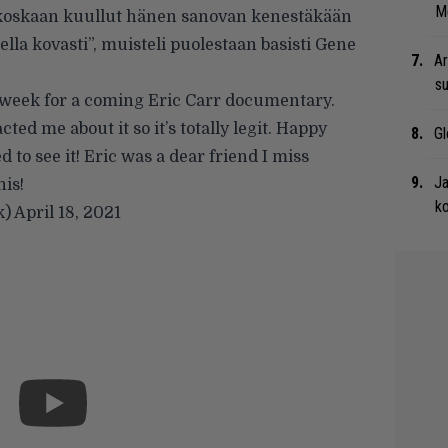
Me
En koskaan kuullut hänen sanovan kenestäkään
lla kovasti”, muisteli puolestaan basisti Gene
Ar
su
 week for a coming Eric Carr documentary.
cted me about it so it’s totally legit. Happy
Gl
ed to see it! Eric was a dear friend I miss
Ja
his!
ko
k)
April 18, 2021