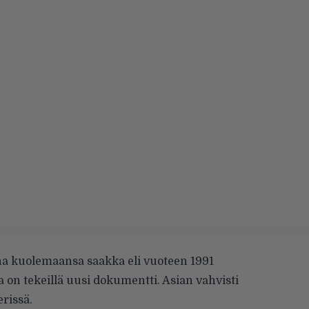
na kuolemaansa saakka eli vuoteen 1991
ta
on tekeillä
uusi dokumentti. Asian vahvisti
rissä.