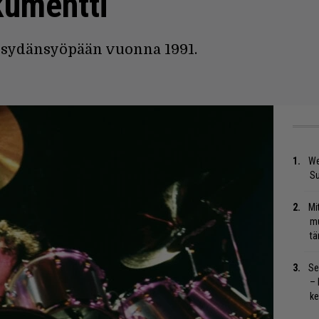
umentti
 sydänsyöpään vuonna 1991.
We
S
Mi
mu
tä
Se
– 
ke