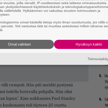
i sivuista, joilla vierailit, IP-osoitteestasi sekä laitteesi ominaisuuksista
an yksityiskohtaisesti käyttötarkoituksiin ja teknologiakumppaneihimm
la välilehdellä. Hylkääminen voi vaikuttaa sivuston toimivuuteen ja
Mi
yyteen.
Va
knologiamme voivat käsitellä tietoja myös ilman suostumusta, jos niillä o
me
u peruste. Voit vastustaa tätä tai muuttaa asetuksiasi milloin tahansa se
lä.
Se
Ma
Omat valintani
Hyväksyn kaikki
uu
Bl
Tietosuojak
nä
Uu
Va
 villi rumpali. Hän piti meidät pystyssä
ry
soi todella huteralla pohjalla. Hän olisi
n lopun”, Kiss-nokkamies Paul Stanley
Li
ta
 kuolemasta tuli täyteen 25 vuotta.