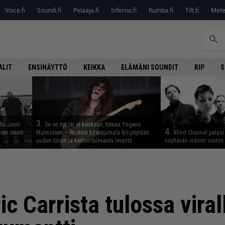
Voice.fi
Soundi.fi
Pelaaja.fi
Inferno.fi
Rumba.fi
Tilt.fi
Metel
ET
LEVYARVIOT
JUTUT
LEHTI
ALIT
ENSINÄYTTÖ
KEIKKA
ELÄMÄNI SOUNDIT
RIP
S
3.
lta Jenni
Se on nyt tai ei koskaan, toteaa Yngwie
4.
inen death
Malmsteen – Ruotsin kitarajumala lyö pöytään
Blind Channel palasi 
uuden biisin ja kertoo tulevasta levystä
näyttävän videon voimin
ic Carrista tulossa vira