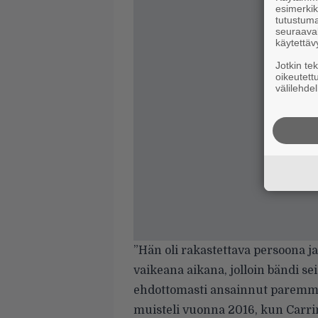
esimerkiks
tutustuma
seuraaval
käytettäv
Jotkin te
oikeutett
välilehdel
”Hän oli rakastettava persoona ja
vaikeana aikana, jolloin bändi sei
ehdottomasti ansainnut paremma
muisteli vuonna 2016, kun Carrin