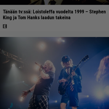
Tänään tv:ssä: Loistoleffa vuodelta 1999 – Stephen
King ja Tom Hanks laadun takeina