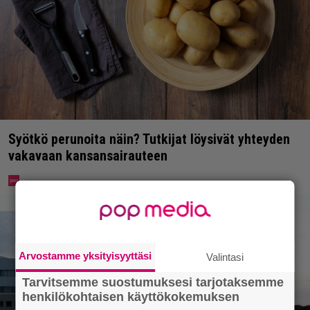
Syötkö perunoita näin? Tutkijat löysivät yhteyden
vakavaan kansansairauteen
Arvostamme yksityisyyttäsi
Valintasi
Tarvitsemme suostumuksesi tarjotaksemme
henkilökohtaisen käyttökokemuksen