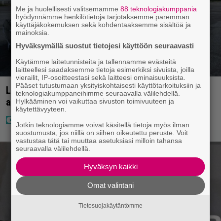
Me ja huolellisesti valitsemamme
88 teknologiakumppania
hyödynnämme henkilötietoja tarjotaksemme paremman
käyttäjäkokemuksen sekä kohdentaaksemme sisältöä ja
mainoksia.
Hyväksymällä suostut tietojesi käyttöön seuraavasti
Käytämme laitetunnisteita ja tallennamme evästeitä
laitteellesi saadaksemme tietoja esimerkiksi sivuista, joilla
vierailit, IP-osoitteestasi sekä laitteesi ominaisuuksista.
Pääset tutustumaan yksityiskohtaisesti käyttötarkoituksiin ja
Laulaja Mirellan rantakuvat ovat täynnä lomaa,
teknologiakumppaneihimme seuraavalla välilehdellä.
aurinkoa ja iloa
Hylkääminen voi vaikuttaa sivuston toimivuuteen ja
käytettävyyteen.
Jotkin teknologiamme voivat käsitellä tietoja myös ilman
suostumusta, jos niillä on siihen oikeutettu peruste. Voit
vastustaa tätä tai muuttaa asetuksiasi milloin tahansa
seuraavalla välilehdellä.
Hyväksyn kaikki
Omat valintani
Tietosuojakäytäntömme