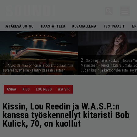
JYTÄKESÄ GO-GO
HAASTATTELU
KUVAGALLERIA
FESTIVAALIT
EN
2.
Se on nyt tai ei koskaan, toteaa Y
1.
Arvio: Saimaa on toisella covertripillään niin
Malmsteen – Ruotsin kitarajumala ly
suvereeni, että se kääntyy itseään vastaan
uuden biisin ja kertoo tulevasta levys
ASIAA
KISS
LOU REED
W.A.S.P.
Kissin, Lou Reedin ja W.A.S.P.:n
kanssa työskennellyt kitaristi Bob
Kulick, 70, on kuollut