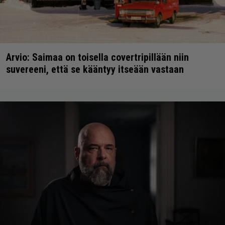
Arvio: Saimaa on toisella covertripillään niin
suvereeni, että se kääntyy itseään vastaan