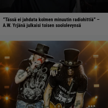
”Tässä ei jahdata kolmen minuutin radiohittiä” –
A.W. Yrjänä julkaisi toisen soololevynsä