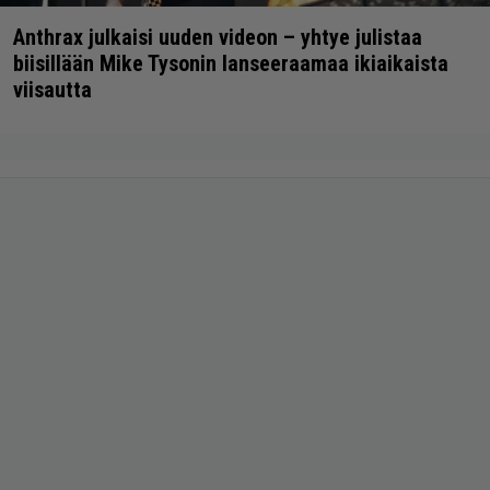
Anthrax julkaisi uuden videon – yhtye julistaa
biisillään Mike Tysonin lanseeraamaa ikiaikaista
viisautta