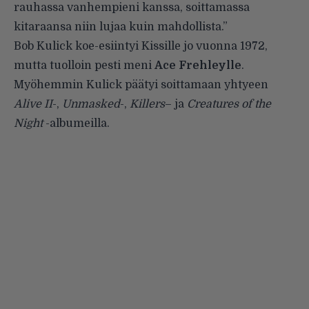
rauhassa vanhempieni kanssa, soittamassa
kitaraansa niin lujaa kuin mahdollista.”
Bob Kulick koe-esiintyi Kissille jo vuonna 1972,
mutta tuolloin pesti meni
Ace Frehleylle
.
Myöhemmin Kulick päätyi soittamaan yhtyeen
Alive II
-,
Unmasked
-,
Killers
– ja
Creatures of the
Night
-albumeilla.