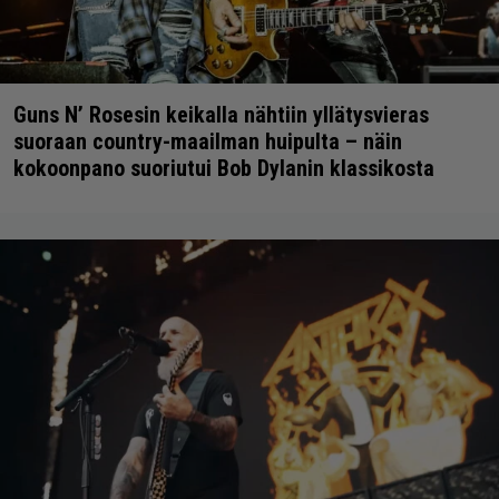
Guns N’ Rosesin keikalla nähtiin yllätysvieras
suoraan country-maailman huipulta – näin
kokoonpano suoriutui Bob Dylanin klassikosta