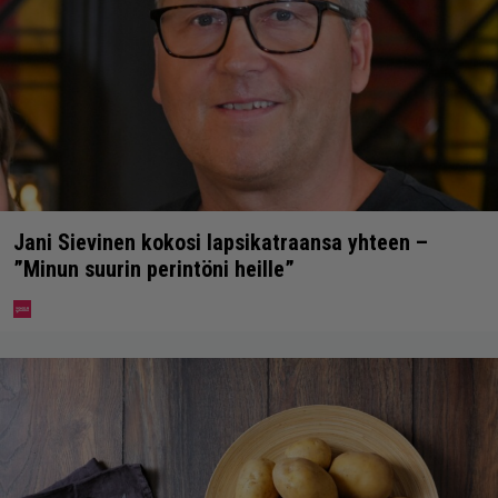
Jani Sievinen kokosi lapsikatraansa yhteen –
”Minun suurin perintöni heille”