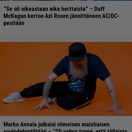
”Se oli oikeastaan aika herttaista” – Duff
McKagan kertoo Axl Rosen jännittäneen AC/DC-
pestiään
Marko Annala julkaisi viimeisen maistiaisen
soolodebyytiltään – ”Oli vahva tunne, että tällaista