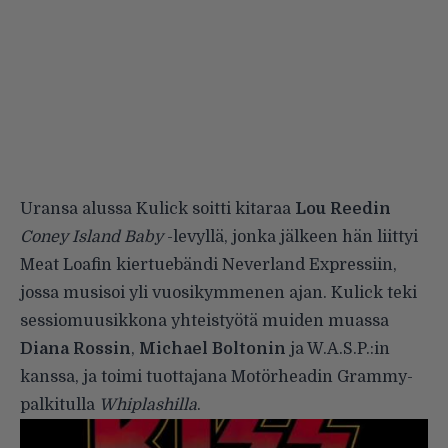
Uransa alussa Kulick soitti kitaraa
Lou Reedin
Coney Island Baby
-levyllä, jonka jälkeen hän liittyi
Meat Loafin kiertuebändi Neverland Expressiin,
jossa musisoi yli vuosikymmenen ajan. Kulick teki
sessiomuusikkona yhteistyötä muiden muassa
Diana
Rossin
,
Michael Boltonin
ja W.A.S.P.:in
kanssa, ja toimi tuottajana Motörheadin Grammy-
palkitulla
Whiplashilla
.