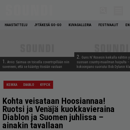
HAASTATTELU
JYTÄKESÄ GO-GO
KUVAGALLERIA
FESTIVAALIT
EN
2.
Guns N’ Rosesin keikalla nähtiin y
1.
Arvio: Saimaa on toisella covertripillään niin
suoraan country-maailman huipulta –
suvereeni, että se kääntyy itseään vastaan
kokoonpano suoriutui Bob Dylanin kl
KEIKKA
DIABLO
KYPCK
Kohta veisataan Hoosiannaa!
Ruotsi ja Venäjä kuokkavieraina
Diablon ja Suomen juhlissa –
ainakin tavallaan