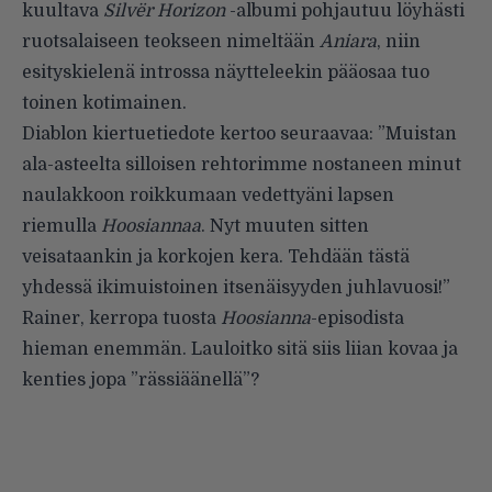
kuultava
Silvër Horizon
-albumi pohjautuu löyhästi
ruotsalaiseen teokseen nimeltään
Aniara
, niin
esityskielenä introssa näytteleekin pääosaa tuo
toinen kotimainen.
Diablon kiertuetiedote kertoo seuraavaa: ”Muistan
ala-asteelta silloisen rehtorimme nostaneen minut
naulakkoon roikkumaan vedettyäni lapsen
riemulla
Hoosiannaa
. Nyt muuten sitten
veisataankin ja korkojen kera. Tehdään tästä
yhdessä ikimuistoinen itsenäisyyden juhlavuosi!”
Rainer, kerropa tuosta
Hoosianna
-episodista
hieman enemmän. Lauloitko sitä siis liian kovaa ja
kenties jopa ”rässiäänellä”?