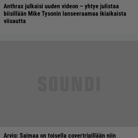
Anthrax julkaisi uuden videon – yhtye julistaa
biisillään Mike Tysonin lanseeraamaa ikiaikaista
viisautta
Arvio: Saimaa on toisella covertripillään niin