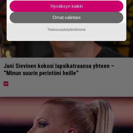
Hyväksyn kaikki
Omat valintani
Tietosuojakäytäntömme
Jani Sievinen kokosi lapsikatraansa yhteen –
”Minun suurin perintöni heille”