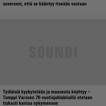
suvereeni, että se kääntyy itseään vastaan
Työläisiä kyykytetään ja maaseutu köyhtyy –
Tumppi Varosen 70-vuotisjuhlabiisillä otetaan
tiukasti kantaa nykymenoon