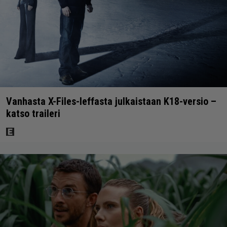
Vanhasta X-Files-leffasta julkaistaan K18-versio –
katso traileri