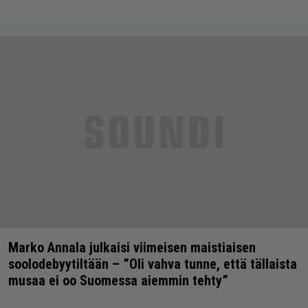
Marko Annala julkaisi viimeisen maistiaisen
soolodebyytiltään – ”Oli vahva tunne, että tällaista
musaa ei oo Suomessa aiemmin tehty”