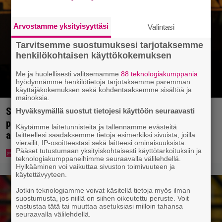
Arvostamme yksityisyyttäsi
Valintasi
Tarvitsemme suostumuksesi tarjotaksemme
henkilökohtaisen käyttökokemuksen
Me ja huolellisesti valitsemamme
88 teknologiakumppania
hyödynnämme henkilötietoja tarjotaksemme paremman
käyttäjäkokemuksen sekä kohdentaaksemme sisältöä ja
mainoksia.
Sonja Aiello hullaantui elämään pienellä
Hyväksymällä suostut tietojesi käyttöön seuraavasti
paikkakunnalla – ”Voi ottaa vaikka ilman yläosaa
Käytämme laitetunnisteita ja tallennamme evästeitä
aurinkoa”
laitteellesi saadaksemme tietoja esimerkiksi sivuista, joilla
vierailit, IP-osoitteestasi sekä laitteesi ominaisuuksista.
Pääset tutustumaan yksityiskohtaisesti käyttötarkoituksiin ja
teknologiakumppaneihimme seuraavalla välilehdellä.
Hylkääminen voi vaikuttaa sivuston toimivuuteen ja
käytettävyyteen.
Jotkin teknologiamme voivat käsitellä tietoja myös ilman
suostumusta, jos niillä on siihen oikeutettu peruste. Voit
vastustaa tätä tai muuttaa asetuksiasi milloin tahansa
seuraavalla välilehdellä.