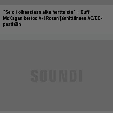
”Se oli oikeastaan aika herttaista” – Duff
McKagan kertoo Axl Rosen jännittäneen AC/DC-
pestiään