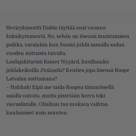
Hevirykmentti Diablo täyttää ensi vuonna
kaksikymmentä. No, sehän on itsensä muistamisen
paikka, varsinkin kun Suomi juhlii samalla sadan
vuoden mittaista taivalta.
Laulajakitaristi Rainer Nygård, kuullaanko
juhlakeikoilla
Finlandia
? Kenties jopa itsensä Roope
Latvalan
soittamana
?
– Hahhah! Eipä me taida Roopea tämmöisellä
asialla vaivata, mutta pistetään herra toki
vieraslistalle. Olisihan tuo mukava vaihtaa
kuulumiset noin muuten.