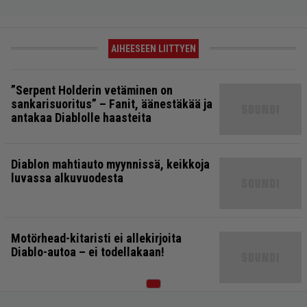
AIHEESEEN LIITTYEN
”Serpent Holderin vetäminen on
sankarisuoritus” – Fanit, äänestäkää ja
antakaa Diablolle haasteita
Diablon mahtiauto myynnissä, keikkoja
luvassa alkuvuodesta
Motörhead-kitaristi ei allekirjoita
Diablo-autoa – ei todellakaan!