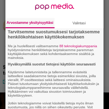
Arvostamme yksityisyyttäsi
Valintasi
Tarvitsemme suostumuksesi tarjotaksemme
henkilökohtaisen käyttökokemuksen
Me ja huolellisesti valitsemamme
88 teknologiakumppania
hyödynnämme henkilötietoja tarjotaksemme paremman
käyttäjäkokemuksen sekä kohdentaaksemme sisältöä ja
mainoksia.
Hyväksymällä suostut tietojesi käyttöön seuraavasti
Seiska: Laulaja Frederik lyttäsi Eput – johan oli
Käytämme laitetunnisteita ja tallennamme evästeitä
taas kielen käyttöä
laitteellesi saadaksemme tietoja esimerkiksi sivuista, joilla
vierailit, IP-osoitteestasi sekä laitteesi ominaisuuksista.
Pääset tutustumaan yksityiskohtaisesti käyttötarkoituksiin ja
teknologiakumppaneihimme seuraavalla välilehdellä.
Hylkääminen voi vaikuttaa sivuston toimivuuteen ja
käytettävyyteen.
Jotkin teknologiamme voivat käsitellä tietoja myös ilman
suostumusta, jos niillä on siihen oikeutettu peruste. Voit