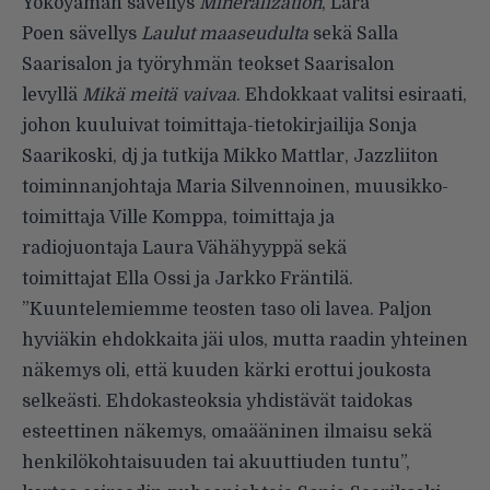
Yokoyaman sävellys
Mineralization
, Lara
Poen sävellys
Laulut maaseudulta
sekä Salla
Saarisalon ja työryhmän teokset Saarisalon
levyllä
Mikä meitä vaivaa
. Ehdokkaat valitsi esiraati,
johon kuuluivat toimittaja-tietokirjailija Sonja
Saarikoski, dj ja tutkija Mikko Mattlar, Jazzliiton
toiminnanjohtaja Maria Silvennoinen, muusikko-
toimittaja Ville Komppa, toimittaja ja
radiojuontaja Laura Vähähyyppä sekä
toimittajat Ella Ossi ja Jarkko Fräntilä.
”Kuuntelemiemme teosten taso oli lavea. Paljon
hyviäkin ehdokkaita jäi ulos, mutta raadin yhteinen
näkemys oli, että kuuden kärki erottui joukosta
selkeästi. Ehdokasteoksia yhdistävät taidokas
esteettinen näkemys, omaääninen ilmaisu sekä
henkilökohtaisuuden tai akuuttiuden tuntu”,