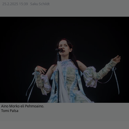
25.2.2025 15:39
Saku Schildt
Aino Morko eli Pehmoaino.
Tomi Palsa