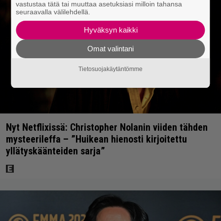
vastustaa tätä tai muuttaa asetuksiasi milloin tahansa
seuraavalla välilehdellä.
Hyväksyn kaikki
Omat valintani
Tietosuojakäytäntömme
Nyt Netflixissä: Christopher Nolanin viiden tähden
mysteerileffa – ”Huikean hienosti kirjoitettu
yllätyskäänteiden sarja”