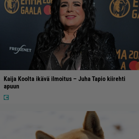
Kaija Koolta ikävä ilmoitus – Juha Tapio kiirehti
apuun