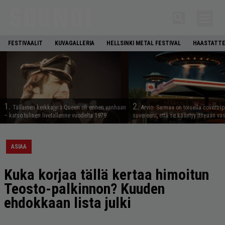
FESTIVAALIT
KUVAGALLERIA
HELLSINKI METAL FESTIVAL
HAASTATTE
1.
2.
Tällainen keikkajyrä Queen oli ennen vanhaan
Arvio: Saimaa on toisella covertrip
– katso tulinen livetallenne vuodelta 1979
suvereeni, että se kääntyy itseään va
ASIAA
Kuka korjaa tällä kertaa himoitun
Teosto-palkinnon? Kuuden
ehdokkaan lista julki