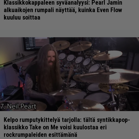
Klassikkokappaleen syväanalyysi: Pearl Jamin
alkuaikojen rumpali näyttää, kuinka Even Flow
kuuluu soittaa
Kelpo rumputykittelyä tarjolla: tältä syntikkapop-
klassikko Take on Me voisi kuulostaa eri
rockrumpaleiden esittämänä