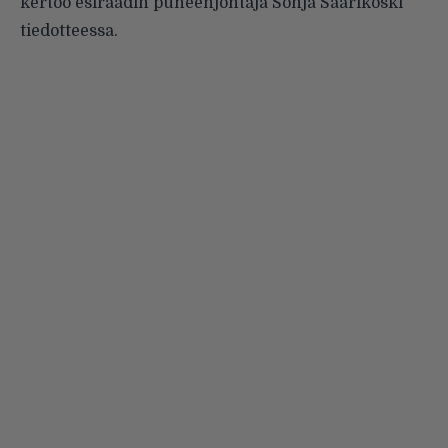
kertoo esiraadin puheenjohtaja Sonja Saarikoski
tiedotteessa.