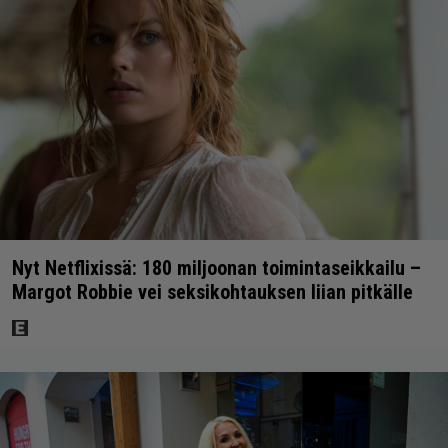
Nyt Netflixissä: 180 miljoonan toimintaseikkailu –
Margot Robbie vei seksikohtauksen liian pitkälle