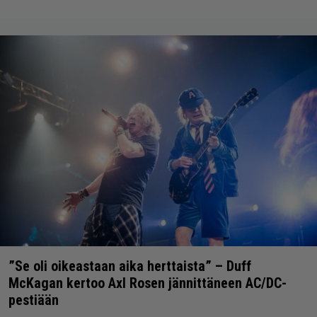
”Se oli oikeastaan aika herttaista” – Duff
McKagan kertoo Axl Rosen jännittäneen AC/DC-
pestiään