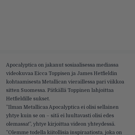
Apocalyptica on jakanut sosiaalisessa mediassa
videokuvaa Eicca Toppisen ja James Hetfieldin
kohtaamisesta Metallican vieraillessa pari viikkoa
sitten Suomessa. Pätkällä Toppinen lahjoittaa
Hetfieldille sukset.
”Ilman Metallicaa Apocalyptica ei olisi sellainen
yhtye kuin se on – sitä ei luultavasti olisi edes
olemassa!”, yhtye kirjoittaa videon yhteydessä.
”Olemme todella kiitollisia inspiraatiosta, joka on