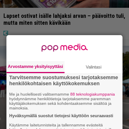
Lapset ostivat isälle lahjaksi arvan – päävoitto tuli,
mutta miten sitten kävikään
Arvostamme yksityisyyttäsi
Valintasi
Tarvitsemme suostumuksesi tarjotaksemme
henkilökohtaisen käyttökokemuksen
Me ja huolellisesti valitsemamme
88 teknologiakumppania
hyödynnämme henkilötietoja tarjotaksemme paremman
käyttäjäkokemuksen sekä kohdentaaksemme sisältöä ja
mainoksia.
Hyväksymällä suostut tietojesi käyttöön seuraavasti
Käytämme laitetunnisteita ja tallennamme evästeitä