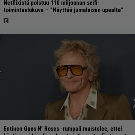
Netflixistä poistuu 110 miljoonan scifi-
toimintaelokuva – ”Näyttää jumalaisen upealta”
Entinen Guns N’ Roses -rumpali muistelee, ettei