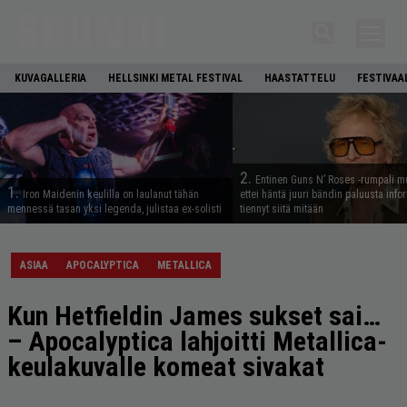
KUVAGALLERIA
HELLSINKI METAL FESTIVAL
HAASTATTELU
FESTIVAA
2.
Entinen Guns N’ Roses -rumpali mu
1.
Iron Maidenin keulilla on laulanut tähän
ettei häntä juuri bändin paluusta info
mennessä tasan yksi legenda, julistaa ex-solisti
tiennyt siitä mitään
ASIAA
APOCALYPTICA
METALLICA
Kun Hetfieldin James sukset sai…
– Apocalyptica lahjoitti Metallica-
keulakuvalle komeat sivakat