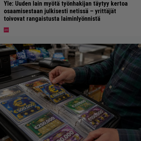
Yle: Uuden lain myötä työnhakijan täytyy kertoa
osaamisestaan julkisesti netissä – yrittäjät
toivovat rangaistusta laiminlyönnistä