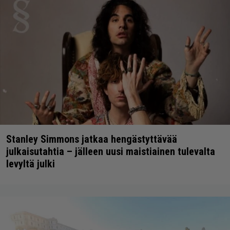
Stanley Simmons jatkaa hengästyttävää
julkaisutahtia – jälleen uusi maistiainen tulevalta
levyltä julki