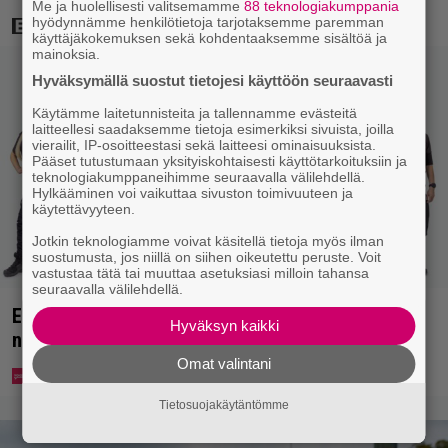
Me ja huolellisesti valitsemamme
88 teknologiakumppania
hyödynnämme henkilötietoja tarjotaksemme paremman
käyttäjäkokemuksen sekä kohdentaaksemme sisältöä ja
mainoksia.
Hyväksymällä suostut tietojesi käyttöön seuraavasti
Käytämme laitetunnisteita ja tallennamme evästeitä
laitteellesi saadaksemme tietoja esimerkiksi sivuista, joilla
vierailit, IP-osoitteestasi sekä laitteesi ominaisuuksista.
Pääset tutustumaan yksityiskohtaisesti käyttötarkoituksiin ja
teknologiakumppaneihimme seuraavalla välilehdellä.
Hylkääminen voi vaikuttaa sivuston toimivuuteen ja
käytettävyyteen.
Jotkin teknologiamme voivat käsitellä tietoja myös ilman
suostumusta, jos niillä on siihen oikeutettu peruste. Voit
vastustaa tätä tai muuttaa asetuksiasi milloin tahansa
seuraavalla välilehdellä.
Erikoisjoukot julkaisi uudet kokelaat – yllättävien
Hyväksyn kaikki
nimien joukossa myös kansanedustaja
Omat valintani
Tietosuojakäytäntömme