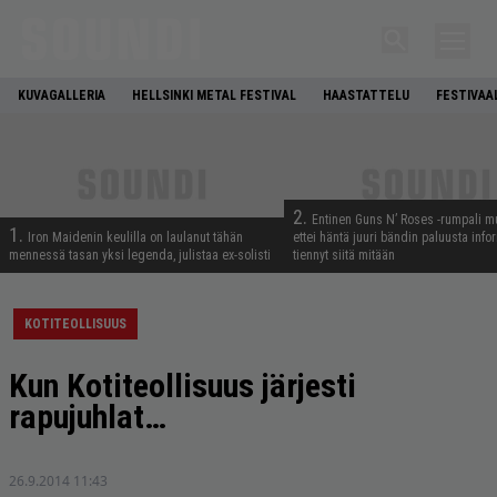
KUVAGALLERIA
HELLSINKI METAL FESTIVAL
HAASTATTELU
FESTIVAA
2.
Entinen Guns N’ Roses -rumpali mu
1.
Iron Maidenin keulilla on laulanut tähän
ettei häntä juuri bändin paluusta info
mennessä tasan yksi legenda, julistaa ex-solisti
tiennyt siitä mitään
KOTITEOLLISUUS
Kun Kotiteollisuus järjesti
rapujuhlat…
26.9.2014 11:43