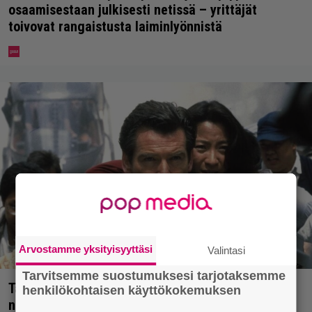
osaamisestaan julkisesti netissä – yrittäjät
toivovat rangaistusta laiminlyönnistä
Arvostamme yksityisyyttäsi
Valintasi
Tarvitsemme suostumuksesi tarjotaksemme
Tänään tv:ssä: Vuoden 1997 Bond-leffassa
henkilökohtaisen käyttökokemuksen
nähdään hämmenttävän nykyaikainen kännykkä