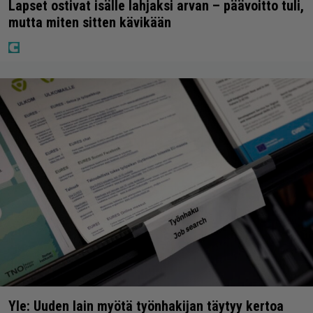
Lapset ostivat isälle lahjaksi arvan – päävoitto tuli,
mutta miten sitten kävikään
Yle: Uuden lain myötä työnhakijan täytyy kertoa