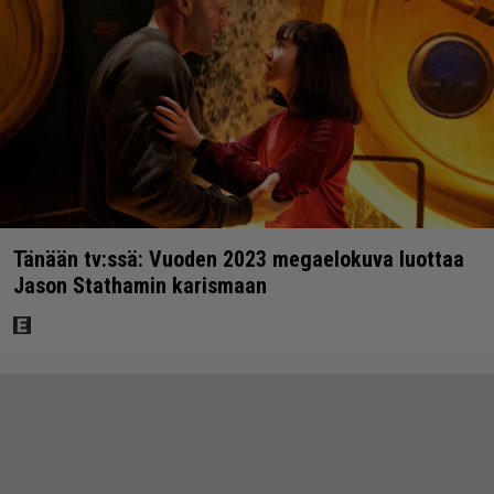
Tänään tv:ssä: Vuoden 2023 megaelokuva luottaa
Jason Stathamin karismaan