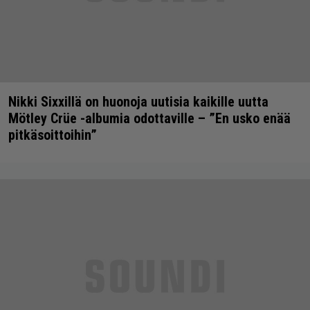
Nikki Sixxillä on huonoja uutisia kaikille uutta
Mötley Crüe -albumia odottaville – ”En usko enää
pitkäsoittoihin”