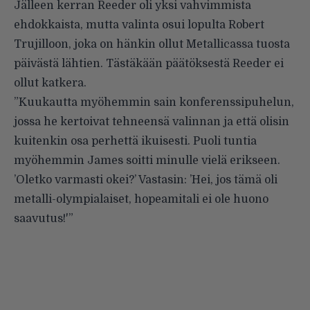
Jälleen kerran Reeder oli yksi vahvimmista
ehdokkaista, mutta valinta osui lopulta Robert
Trujilloon, joka on hänkin ollut Metallicassa tuosta
päivästä lähtien. Tästäkään päätöksestä Reeder ei
ollut katkera.
”Kuukautta myöhemmin sain konferenssipuhelun,
jossa he kertoivat tehneensä valinnan ja että olisin
kuitenkin osa perhettä ikuisesti. Puoli tuntia
myöhemmin James soitti minulle vielä erikseen.
’Oletko varmasti okei?’ Vastasin: ’Hei, jos tämä oli
metalli-olympialaiset, hopeamitali ei ole huono
saavutus!'”