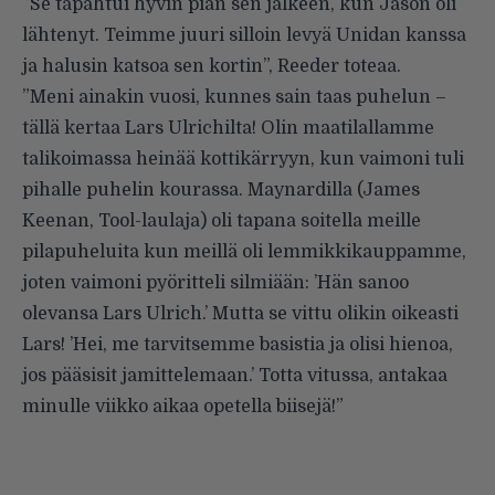
”Se tapahtui hyvin pian sen jälkeen, kun Jason oli
lähtenyt. Teimme juuri silloin levyä Unidan kanssa
ja halusin katsoa sen kortin”, Reeder toteaa.
”Meni ainakin vuosi, kunnes sain taas puhelun –
tällä kertaa Lars Ulrichilta! Olin maatilallamme
talikoimassa heinää kottikärryyn, kun vaimoni tuli
pihalle puhelin kourassa. Maynardilla (James
Keenan, Tool-laulaja) oli tapana soitella meille
pilapuheluita kun meillä oli lemmikkikauppamme,
joten vaimoni pyöritteli silmiään: ’Hän sanoo
olevansa Lars Ulrich.’ Mutta se vittu olikin oikeasti
Lars! ’Hei, me tarvitsemme basistia ja olisi hienoa,
jos pääsisit jamittelemaan.’ Totta vitussa, antakaa
minulle viikko aikaa opetella biisejä!”