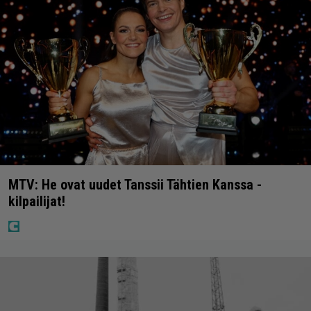
MTV: He ovat uudet Tanssii Tähtien Kanssa -
kilpailijat!