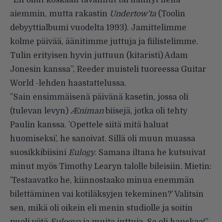
”En ollut koskaan tavannut tai nähnyt heitä
aiemmin, mutta rakastin
Undertow’ta
(Toolin
debyyttialbumi vuodelta 1993). Jamittelimme
kolme päivää, äänitimme juttuja ja fiilistelimme.
Tulin erityisen hyvin juttuun (kitaristi) Adam
Jonesin kanssa”, Reeder muisteli
tuoreessa Guitar
World -lehden haastattelussa
.
”Sain ensimmäisenä päivänä kasetin, jossa oli
(tulevan levyn)
Æniman
biisejä, jotka oli tehty
Paulin kanssa. ’Opettele siitä mitä haluat
huomiseksi’, he sanoivat. Sillä oli muun muassa
suosikkibiisini
Eulogy
. Samana iltana he kutsuivat
minut myös Timothy Learyn talolle bileisiin. Mietin:
’Testaavatko he, kiinnostaako minua enemmän
bilettäminen vai kotiläksyjen tekeminen?’ Valitsin
sen, mikä oli oikein eli menin studiolle ja soitin