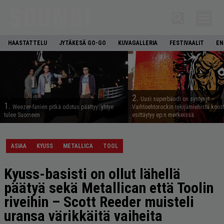
HAASTATTELU
JYTÄKESÄ GO-GO
KUVAGALLERIA
FESTIVAALIT
EN
2.
Uusi superbändi on syntynyt –
1.
Weezer-fanien pitkä odotus päättyy: yhtye
Vaihtoehtorockin tekijämiehistä koos
tulee Suomeen
esittäytyy ep:n merkeissä
ASIAA
KYUSS
METALLICA
TOOL
Kyuss-basisti on ollut lähellä
päätyä sekä Metallican että Toolin
riveihin – Scott Reeder muisteli
uransa värikkäitä vaiheita