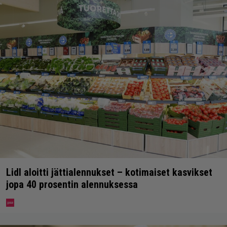
Lidl aloitti jättialennukset – kotimaiset kasvikset
jopa 40 prosentin alennuksessa