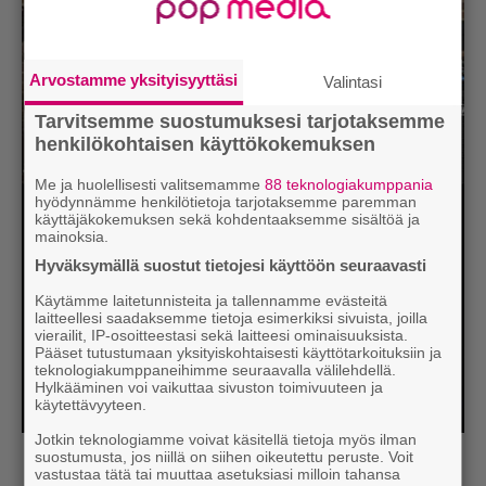
Arvostamme yksityisyyttäsi
Valintasi
Tarvitsemme suostumuksesi tarjotaksemme
henkilökohtaisen käyttökokemuksen
Me ja huolellisesti valitsemamme
88 teknologiakumppania
hyödynnämme henkilötietoja tarjotaksemme paremman
käyttäjäkokemuksen sekä kohdentaaksemme sisältöä ja
mainoksia.
Hyväksymällä suostut tietojesi käyttöön seuraavasti
Käytämme laitetunnisteita ja tallennamme evästeitä
laitteellesi saadaksemme tietoja esimerkiksi sivuista, joilla
vierailit, IP-osoitteestasi sekä laitteesi ominaisuuksista.
Pääset tutustumaan yksityiskohtaisesti käyttötarkoituksiin ja
teknologiakumppaneihimme seuraavalla välilehdellä.
Hylkääminen voi vaikuttaa sivuston toimivuuteen ja
käytettävyyteen.
Jotkin teknologiamme voivat käsitellä tietoja myös ilman
suostumusta, jos niillä on siihen oikeutettu peruste. Voit
Lue myös:
Tilaa Soundin uutiskirje ja tiedät mistä
vastustaa tätä tai muuttaa asetuksiasi milloin tahansa