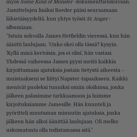
myös
Some Kind of Monster
-dokumenttielokuvaan.
Jamittelujen lisäksi Reeder pääsi seuraamaan
lähietäisyydeltä, kun yhtye työsti
St. Anger
-
albumiaan.
”Istuin sohvalla James Hetfieldin vieressä, kun hän
äänitti laulujaan. ’Onko okei olla tässä? kysyin.
’Kyllä minä kertoisin, jos ei olisi’, hän vastasi.
Yhdessä vaiheessa James pyysi meitä kaikkia
kirjoittamaan ajatuksia jostain tietystä aiheesta –
muistaakseni se liittyi Napster-tapaukseen. Kaikki
menivät puoleksi tunniksi omiin oloihinsa, jonka
jälkeen palasimme tarkkaamoon ja luimme
kirjoituksiamme Jamesille. Hän kuunteli ja
pyöritteli muutaman minuutin ajatuksia, jonka
jälkeen hän alkoi äänittää laulujaan. Oli melko
uskomatonta olla todistamassa sitä.”