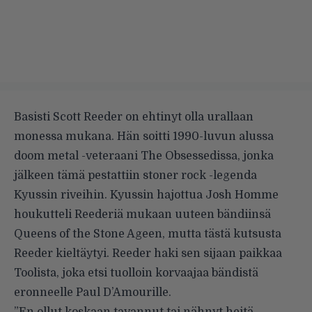
Basisti Scott Reeder on ehtinyt olla urallaan
monessa mukana. Hän soitti 1990-luvun alussa
doom metal -veteraani The Obsessedissa, jonka
jälkeen tämä pestattiin stoner rock -legenda
Kyussin riveihin. Kyussin hajottua Josh Homme
houkutteli Reederiä mukaan uuteen bändiinsä
Queens of the Stone Ageen, mutta tästä kutsusta
Reeder kieltäytyi. Reeder haki sen sijaan paikkaa
Toolista, joka etsi tuolloin korvaajaa bändistä
eronneelle Paul D’Amourille.