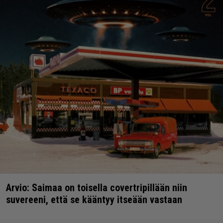
Arvio: Saimaa on toisella covertripillään niin
suvereeni, että se kääntyy itseään vastaan