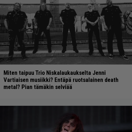
Miten taipuu Trio Niskalaukaukselta Jenni
Vartiaisen musiikki? Entäpä ruotsalainen death
metal? Pian tämäkin selviää