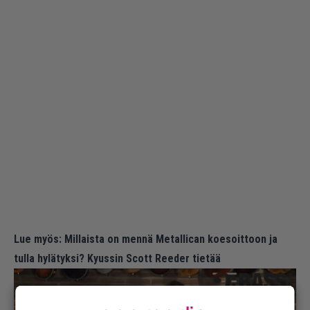
Lue myös:
Millaista on mennä Metallican koesoittoon ja
tulla hylätyksi? Kyussin Scott Reeder tietää