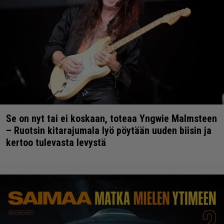
Se on nyt tai ei koskaan, toteaa Yngwie Malmsteen
– Ruotsin kitarajumala lyö pöytään uuden biisin ja
kertoo tulevasta levystä