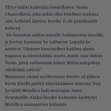
Yhtye valitsi kuitenkin basistikseen Justin
Chancellorin, joka onkin ollut bändissä mukana
siitä hetkestä lähtien. Reeder ei ole päätöksestä
katkera.
”He lupasivat soittaa minulle halloweenin tienoilla
ja kertoa, kumman he valitsevat. Lopulta he
soittivat: ’Olemme kuunnelleet kaikkea alusta
loppuun ja edestakaisin, mutta Justin vain tihkuu
Toolia, joten valitsemme hänet.’ Mutta sainpahan
elinikäisiä ystäviä.”
Muutamia vuosia myöhemmin Reeder oli jälleen
hyvin lähellä päätyä nimekkääseen seuraan, kun
hevijätti Metallica haki seuraajaa Jason
Newstedille. Aluksi Reeder kuitenkin kieltäytyi
Metallica-managerien kutsusta.