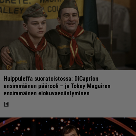
Huippuleffa suoratoistossa: DiCaprion
ensimmäinen päärooli – ja Tobey Maguiren
ensimmäinen elokuvaesiintyminen