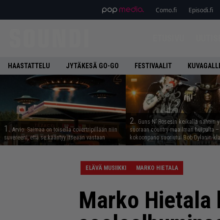
Como.fi
Episodi.fi
ETUSIVU
UUTIS
HAASTATTELU
JYTÄKESÄ GO-GO
FESTIVAALIT
KUVAGALL
2.
Guns N’ Rosesin keikalla nähtiin y
1.
Arvio: Saimaa on toisella covertripillään niin
suoraan country-maailman huipulta –
suvereeni, että se kääntyy itseään vastaan
kokoonpano suoriutui Bob Dylanin kl
ELÄVÄ MUSIIKKI
MARKO HIETALA
Marko Hietala 