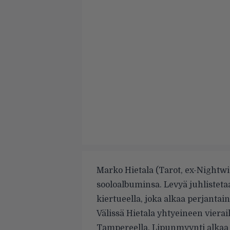
Marko Hietala (Tarot, ex-Nightwi
sooloalbuminsa. Levyä juhlistet
kiertueella, joka alkaa perjantai
Välissä Hietala yhtyeineen vierai
Tampereella. Lipunmyynti alkaa k