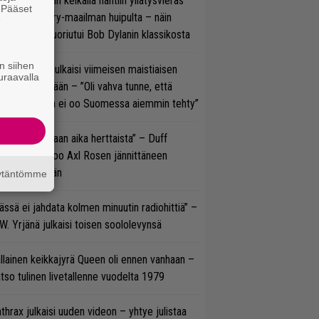
ns N’ Rosesin keikalla nähtiin yllätysvieras
. Pääset
oraan country-maailman huipulta – näin
e
koonpano suoriutui Bob Dylanin klassikosta
n siihen
rko Annala julkaisi viimeisen maistiaisen
uraavalla
olodebyytiltään – ”Oli vahva tunne, että
llaista musaa ei oo Suomessa aiemmin tehty”
e oli oikeastaan aika herttaista” – Duff
cKagan kertoo Axl Rosen jännittäneen
C/DC-pestiään
äytäntömme
ässä ei jahdata kolmen minuutin radiohittiä” –
W. Yrjänä julkaisi toisen soololevynsä
llainen keikkajyrä Queen oli ennen vanhaan –
tso tulinen livetallenne vuodelta 1979
thrax julkaisi uuden videon – yhtye julistaa