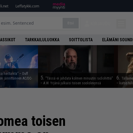
i.net
Leffatykki.com
Etsi
KIRJAUDU
LASSIKOT
TARKKAILULUOKKA
SOITTOLISTA
ELÄMÄNI SOUND
ka herttaista” – Duff
5.
6.
n jännittäneen AC/DC-
”Tässä ei jahdata kolmen minuutin radiohittiä”
Tällain
– A.W. Yrjänä julkaisi toisen soololevynsä
– katso tul
omea toisen