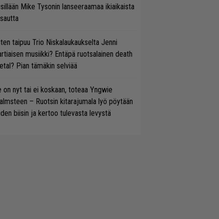
isillään Mike Tysonin lanseeraamaa ikiaikaista
isautta
ten taipuu Trio Niskalaukaukselta Jenni
rtiaisen musiikki? Entäpä ruotsalainen death
tal? Pian tämäkin selviää
 on nyt tai ei koskaan, toteaa Yngwie
lmsteen – Ruotsin kitarajumala lyö pöytään
den biisin ja kertoo tulevasta levystä