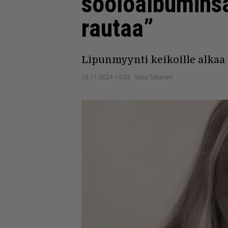
sooloalbuminsa
rautaa”
Lipunmyynti keikoille alkaa 2
18.11.2024 14:03
Vesa Siltanen