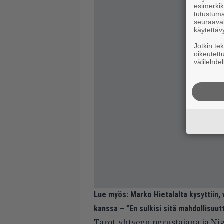
esimerkiks
tutustuma
seuraaval
käytettäv
Jotkin te
oikeutett
välilehdel
Lue myös:
Marko Hietalalta kysyttiin,
kanssa – ”En sulkisi sitä mahdollisuut
Tarot-yhtyeen perustajana ja Ni