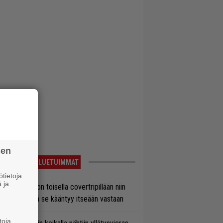
sen
LUETUIMMAT
tietoja
 ja
vio: Saimaa on toisella covertripillään niin
vereeni, että se kääntyy itseään vastaan
toja