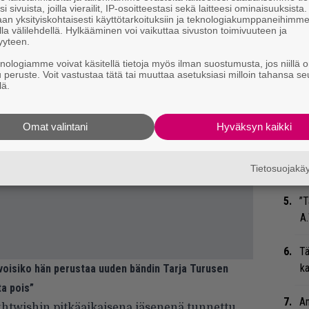
Gu
i sivuista, joilla vierailit, IP-osoitteestasi sekä laitteesi ominaisuuksista
su
an yksityiskohtaisesti käyttötarkoituksiin ja teknologiakumppaneihimm
la välilehdellä. Hylkääminen voi vaikuttaa sivuston toimivuuteen ja
ko
yyteen.
knologiamme voivat käsitellä tietoja myös ilman suostumusta, jos niillä o
Ma
u peruste. Voit vastustaa tätä tai muuttaa asetuksiasi milloin tahansa se
so
lä.
tä
Omat valintani
Hyväksyn kaikki
”S
M
A
Tietosuojak
”T
A.
Tä
ka
 voisiko hän perustaa uuden bändin Tarja Turusen
ta pois”
An
ghtwishin pitkäaikaisena jäsenenä tunnettu