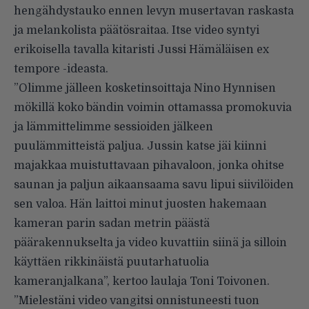
hengähdystauko ennen levyn musertavan raskasta
ja melankolista päätösraitaa. Itse video syntyi
erikoisella tavalla kitaristi Jussi Hämäläisen ex
tempore -ideasta.
”Olimme jälleen kosketinsoittaja Nino Hynnisen
mökillä koko bändin voimin ottamassa promokuvia
ja lämmittelimme sessioiden jälkeen
puulämmitteistä paljua. Jussin katse jäi kiinni
majakkaa muistuttavaan pihavaloon, jonka ohitse
saunan ja paljun aikaansaama savu lipui siivilöiden
sen valoa. Hän laittoi minut juosten hakemaan
kameran parin sadan metrin päästä
päärakennukselta ja video kuvattiin siinä ja silloin
käyttäen rikkinäistä puutarhatuolia
kameranjalkana”, kertoo laulaja Toni Toivonen.
”Mielestäni video vangitsi onnistuneesti tuon