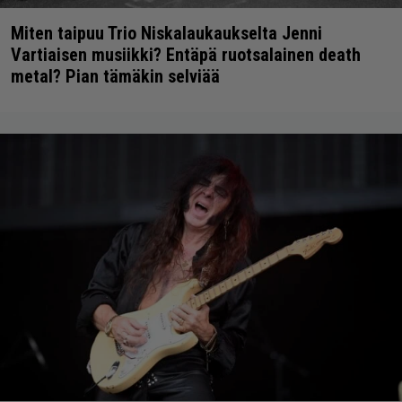
Miten taipuu Trio Niskalaukaukselta Jenni
Vartiaisen musiikki? Entäpä ruotsalainen death
metal? Pian tämäkin selviää