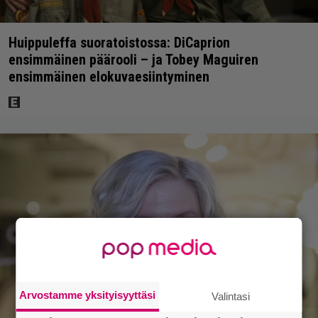
Huippuleffa suoratoistossa: DiCaprion
ensimmäinen päärooli – ja Tobey Maguiren
ensimmäinen elokuvaesiintyminen
Arvostamme yksityisyyttäsi
Valintasi