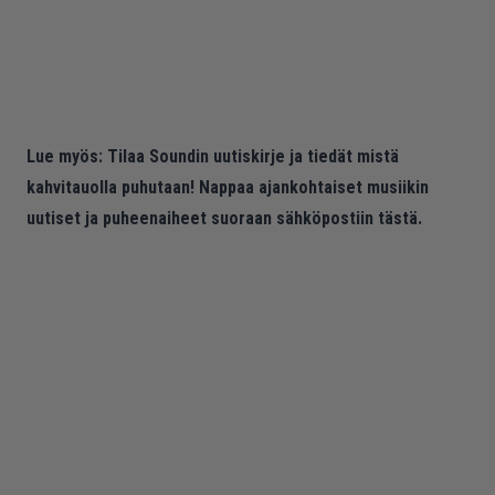
Lue myös:
Tilaa Soundin uutiskirje ja tiedät mistä
kahvitauolla puhutaan! Nappaa ajankohtaiset musiikin
uutiset ja puheenaiheet suoraan sähköpostiin tästä.