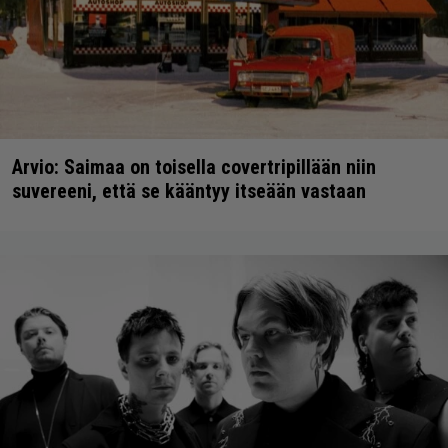
Arvio: Saimaa on toisella covertripillään niin
suvereeni, että se kääntyy itseään vastaan