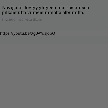
Navigator löytyy yhtyeen marraskuussa
julkaistulta viimeisimmältä albumilta.
5.12.2019 14:32
Vesa Siltanen
https://youtu.be/Xg0AYdsJopQ