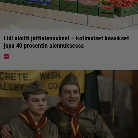
Lidl aloitti jättialennukset – kotimaiset kasvikset
jopa 40 prosentin alennuksessa