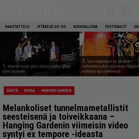
HAASTATTELU
JYTÄKESÄ GO-GO
KUVAGALLERIA
FESTIVAALIT
EN
2.
Uusi superbändi on syntynyt –
1.
Weezer-fanien pitkä odotus päättyy: yhtye
Vaihtoehtorockin tekijämiehistä koos
tulee Suomeen
esittäytyy ep:n merkeissä
ÄÄNTÄ
KUVAA
HANGING GARDEN
Melankoliset tunnelmametallistit
seesteisenä ja toiveikkaana –
Hanging Gardenin viimeisin video
syntyi ex tempore -ideasta