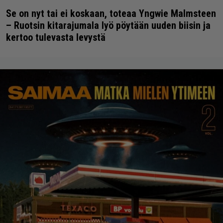
Se on nyt tai ei koskaan, toteaa Yngwie Malmsteen
– Ruotsin kitarajumala lyö pöytään uuden biisin ja
kertoo tulevasta levystä