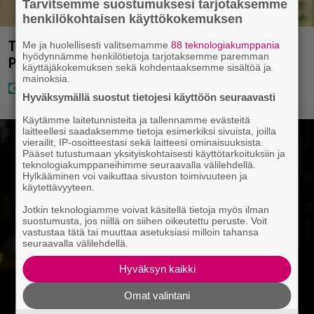
Tarvitsemme suostumuksesi tarjotaksemme
henkilökohtaisen käyttökokemuksen
Tältä näyttää Vappu Pimiän perhelomalla
Me ja huolellisesti valitsemamme
88 teknologiakumppania
hyödynnämme henkilötietoja tarjotaksemme paremman
Portugalissa – ”Kaunis mekko”
käyttäjäkokemuksen sekä kohdentaaksemme sisältöä ja
mainoksia.
Hyväksymällä suostut tietojesi käyttöön seuraavasti
Käytämme laitetunnisteita ja tallennamme evästeitä
laitteellesi saadaksemme tietoja esimerkiksi sivuista, joilla
vierailit, IP-osoitteestasi sekä laitteesi ominaisuuksista.
Pääset tutustumaan yksityiskohtaisesti käyttötarkoituksiin ja
teknologiakumppaneihimme seuraavalla välilehdellä.
Hylkääminen voi vaikuttaa sivuston toimivuuteen ja
käytettävyyteen.
Jotkin teknologiamme voivat käsitellä tietoja myös ilman
suostumusta, jos niillä on siihen oikeutettu peruste. Voit
vastustaa tätä tai muuttaa asetuksiasi milloin tahansa
seuraavalla välilehdellä.
Hyväksyn kaikki
Omat valintani