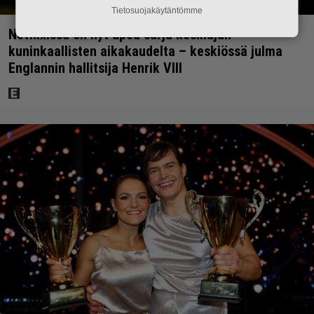
Tietosuojakäytäntömme
Netflixissä on nyt upea sarja keskiajan
kuninkaallisten aikakaudelta – keskiössä julma
Englannin hallitsija Henrik VIII