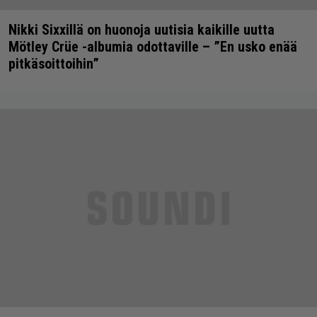
Nikki Sixxillä on huonoja uutisia kaikille uutta
Mötley Crüe -albumia odottaville – ”En usko enää
pitkäsoittoihin”