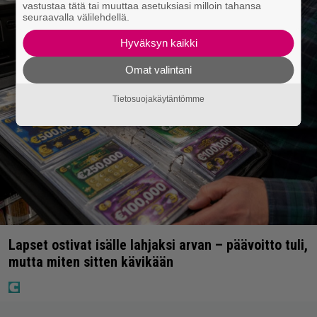
vastustaa tätä tai muuttaa asetuksiasi milloin tahansa
seuraavalla välilehdellä.
Hyväksyn kaikki
Omat valintani
Tietosuojakäytäntömme
Lapset ostivat isälle lahjaksi arvan – päävoitto tuli,
mutta miten sitten kävikään