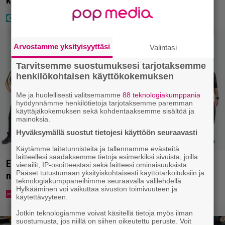
Arvostamme yksityisyyttäsi
Valintasi
Tarvitsemme suostumuksesi tarjotaksemme
henkilökohtaisen käyttökokemuksen
Me ja huolellisesti valitsemamme
88 teknologiakumppania
hyödynnämme henkilötietoja tarjotaksemme paremman
käyttäjäkokemuksen sekä kohdentaaksemme sisältöä ja
mainoksia.
Hyväksymällä suostut tietojesi käyttöön seuraavasti
Käytämme laitetunnisteita ja tallennamme evästeitä
laitteellesi saadaksemme tietoja esimerkiksi sivuista, joilla
Erikoisjoukot julkaisi uudet kokelaat – yllättävien
vierailit, IP-osoitteestasi sekä laitteesi ominaisuuksista.
Pääset tutustumaan yksityiskohtaisesti käyttötarkoituksiin ja
nimien joukossa myös kansanedustaja
teknologiakumppaneihimme seuraavalla välilehdellä.
Hylkääminen voi vaikuttaa sivuston toimivuuteen ja
käytettävyyteen.
Jotkin teknologiamme voivat käsitellä tietoja myös ilman
suostumusta, jos niillä on siihen oikeutettu peruste. Voit