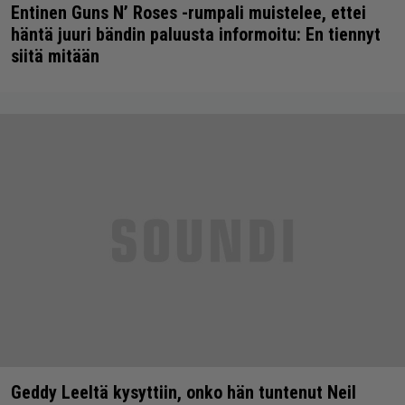
Entinen Guns N’ Roses -rumpali muistelee, ettei
häntä juuri bändin paluusta informoitu: En tiennyt
siitä mitään
Geddy Leeltä kysyttiin, onko hän tuntenut Neil