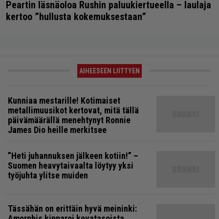
Peartin läsnäoloa Rushin paluukiertueella – laulaja
kertoo ”hullusta kokemuksestaan”
AIHEESEEN LIITTYEN
Kunniaa mestarille! Kotimaiset
metallimuusikot kertovat, mitä tällä
päivämäärällä menehtynyt Ronnie
James Dio heille merkitsee
”Heti juhannuksen jälkeen kotiin!” –
Suomen heavytaivaalta löytyy yksi
työjuhta ylitse muiden
Tässähän on erittäin hyvä meininki:
Amorphis kipparoi kovatasoista