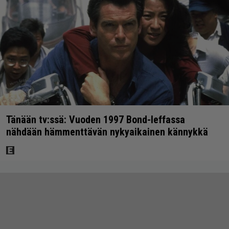
Tänään tv:ssä: Vuoden 1997 Bond-leffassa
nähdään hämmenttävän nykyaikainen kännykkä