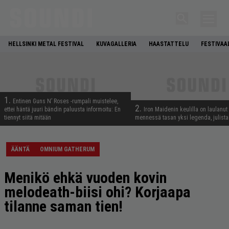
HELLSINKI METAL FESTIVAL
KUVAGALLERIA
HAASTATTELU
FESTIVAA
1.
Entinen Guns N’ Roses -rumpali muistelee,
2.
ettei häntä juuri bändin paluusta informoitu: En
Iron Maidenin keulilla on laulanut
tiennyt siitä mitään
mennessä tasan yksi legenda, julistaa
ÄÄNTÄ
OMNIUM GATHERUM
Menikö ehkä vuoden kovin
melodeath-biisi ohi? Korjaapa
tilanne saman tien!