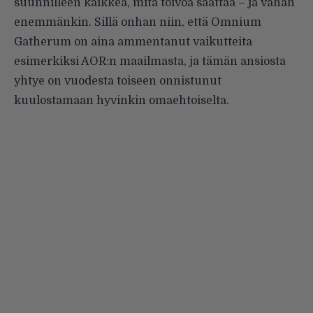
suunnilleen kaikkea, mitä toivoa saattaa – ja vähän
enemmänkin. Sillä onhan niin, että Omnium
Gatherum on aina ammentanut vaikutteita
esimerkiksi AOR:n maailmasta, ja tämän ansiosta
yhtye on vuodesta toiseen onnistunut
kuulostamaan hyvinkin omaehtoiselta.