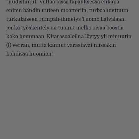
”uudistunut” viittaa tässä tapauksessa ehkäpä
eniten bändin uuteen moottoriin, turboahdettuun
turkulaiseen rumpali-ihmetys Tuomo Latvalaan,
jonka työskentely on tuonut melko oivaa boostia
koko hommaan. Kitarasooloilua löytyy yli minuutin
(!) verran, mutta kannut varastavat niissäkin
kohdissa huomion!