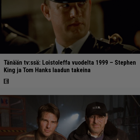
Tänään tv:ssä: Loistoleffa vuodelta 1999 – Stephen
King ja Tom Hanks laadun takeina