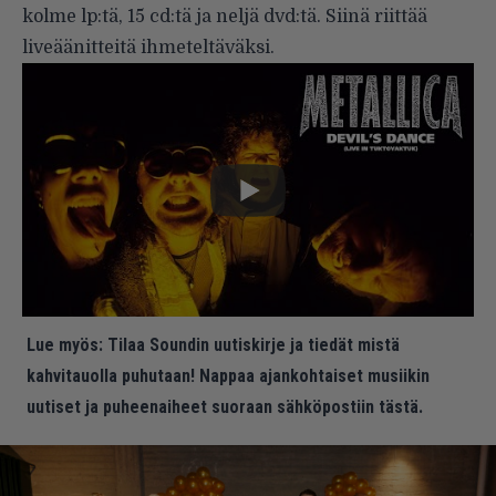
kolme lp:tä, 15 cd:tä ja neljä dvd:tä. Siinä riittää
liveäänitteitä ihmeteltäväksi.
Lue myös:
Tilaa Soundin uutiskirje ja tiedät mistä
kahvitauolla puhutaan! Nappaa ajankohtaiset musiikin
uutiset ja puheenaiheet suoraan sähköpostiin tästä.