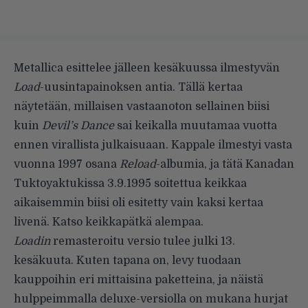
Metallica esittelee jälleen kesäkuussa ilmestyvän
Load
-uusintapainoksen antia. Tällä kertaa
näytetään, millaisen vastaanoton sellainen biisi
kuin
Devil’s Dance
sai keikalla muutamaa vuotta
ennen virallista julkaisuaan. Kappale ilmestyi vasta
vuonna 1997 osana
Reload
-albumia, ja tätä Kanadan
Tuktoyaktukissa 3.9.1995 soitettua keikkaa
aikaisemmin biisi oli esitetty vain kaksi kertaa
livenä. Katso keikkapätkä alempaa.
Loadin
remasteroitu versio tulee julki 13.
kesäkuuta. Kuten tapana on, levy tuodaan
kauppoihin eri mittaisina paketteina, ja näistä
hulppeimmalla deluxe-versiolla on mukana hurjat