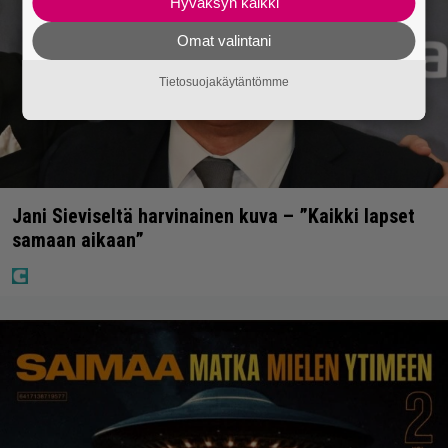
Hyväksyn kaikki
Omat valintani
Tietosuojakäytäntömme
Jani Sieviseltä harvinainen kuva – ”Kaikki lapset
samaan aikaan”