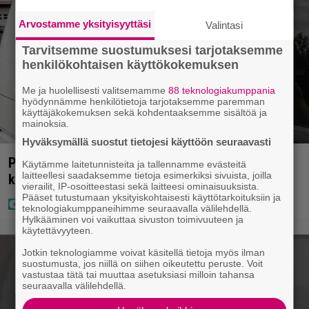
Arvostamme yksityisyyttäsi
Valintasi
Tarvitsemme suostumuksesi tarjotaksemme
henkilökohtaisen käyttökokemuksen
Me ja huolellisesti valitsemamme
88 teknologiakumppania
hyödynnämme henkilötietoja tarjotaksemme paremman
käyttäjäkokemuksen sekä kohdentaaksemme sisältöä ja
mainoksia.
Hyväksymällä suostut tietojesi käyttöön seuraavasti
Poliisilla tehovalvonta – tästä kysymys ja näin
Käytämme laitetunnisteita ja tallennamme evästeitä
laitteellesi saadaksemme tietoja esimerkiksi sivuista, joilla
kauan kestää
vierailit, IP-osoitteestasi sekä laitteesi ominaisuuksista.
Pääset tutustumaan yksityiskohtaisesti käyttötarkoituksiin ja
teknologiakumppaneihimme seuraavalla välilehdellä.
Hylkääminen voi vaikuttaa sivuston toimivuuteen ja
käytettävyyteen.
Jotkin teknologiamme voivat käsitellä tietoja myös ilman
suostumusta, jos niillä on siihen oikeutettu peruste. Voit
vastustaa tätä tai muuttaa asetuksiasi milloin tahansa
seuraavalla välilehdellä.