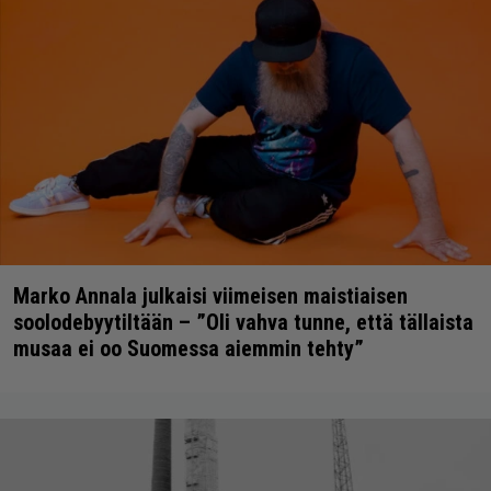
Marko Annala julkaisi viimeisen maistiaisen
soolodebyytiltään – ”Oli vahva tunne, että tällaista
musaa ei oo Suomessa aiemmin tehty”