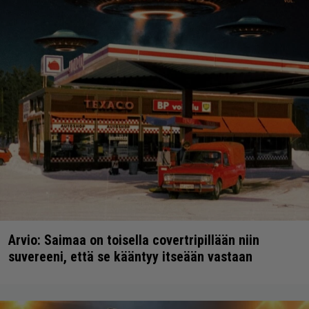
Arvio: Saimaa on toisella covertripillään niin
suvereeni, että se kääntyy itseään vastaan