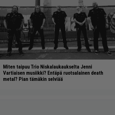
Miten taipuu Trio Niskalaukaukselta Jenni
Vartiaisen musiikki? Entäpä ruotsalainen death
metal? Pian tämäkin selviää