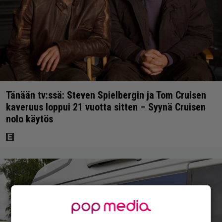
Tänään tv:ssä: Steven Spielbergin ja Tom Cruisen
kaveruus loppui 21 vuotta sitten – Syynä Cruisen
nolo käytös