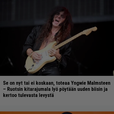
Se on nyt tai ei koskaan, toteaa Yngwie Malmsteen
– Ruotsin kitarajumala lyö pöytään uuden biisin ja
kertoo tulevasta levystä