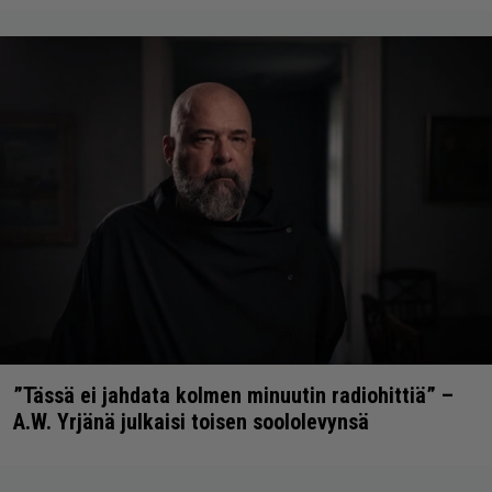
”Tässä ei jahdata kolmen minuutin radiohittiä” –
A.W. Yrjänä julkaisi toisen soololevynsä