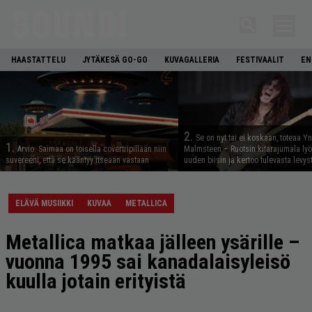
HAASTATTELU
JYTÄKESÄ GO-GO
KUVAGALLERIA
FESTIVAALIT
EN
2.
Se on nyt tai ei koskaan, toteaa Y
1.
Arvio: Saimaa on toisella covertripillään niin
Malmsteen – Ruotsin kitarajumala ly
suvereeni, että se kääntyy itseään vastaan
uuden biisin ja kertoo tulevasta levys
ELÄVÄ MUSIIKKI
KUVAA
METALLICA
Metallica matkaa jälleen ysärille –
vuonna 1995 sai kanadalaisyleisö
kuulla jotain erityistä