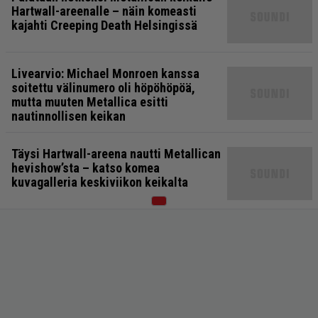
Hartwall-areenalle – näin komeasti
kajahti Creeping Death Helsingissä
Livearvio: Michael Monroen kanssa
soitettu välinumero oli höpöhöpöä,
mutta muuten Metallica esitti
nautinnollisen keikan
Täysi Hartwall-areena nautti Metallican
hevishow’sta – katso komea
kuvagalleria keskiviikon keikalta