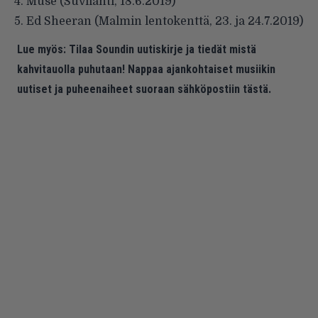
4.
Muse
(Suvilahti, 18.6.2019)
5.
Ed Sheeran
(Malmin lentokenttä, 23. ja 24.7.2019)
Lue myös:
Tilaa Soundin uutiskirje ja tiedät mistä
kahvitauolla puhutaan! Nappaa ajankohtaiset musiikin
uutiset ja puheenaiheet suoraan sähköpostiin tästä.