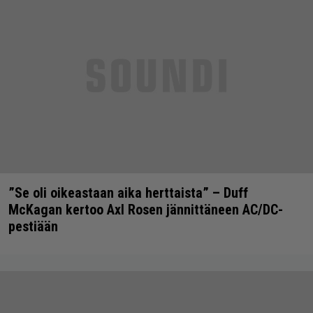
”Se oli oikeastaan aika herttaista” – Duff
McKagan kertoo Axl Rosen jännittäneen AC/DC-
pestiään