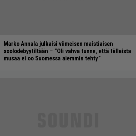
Marko Annala julkaisi viimeisen maistiaisen
soolodebyytiltään – ”Oli vahva tunne, että tällaista
musaa ei oo Suomessa aiemmin tehty”