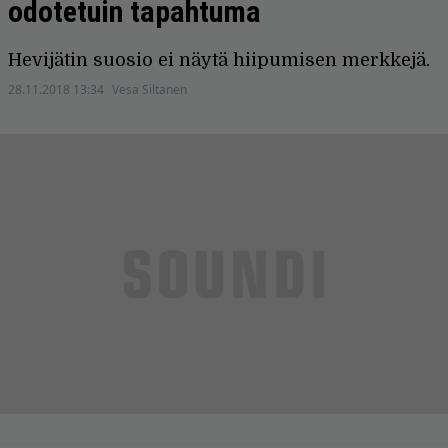
odotetuin tapahtuma
Hevijätin suosio ei näytä hiipumisen merkkejä.
28.11.2018 13:34
Vesa Siltanen