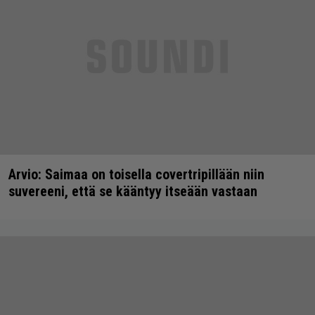
Arvio: Saimaa on toisella covertripillään niin
suvereeni, että se kääntyy itseään vastaan