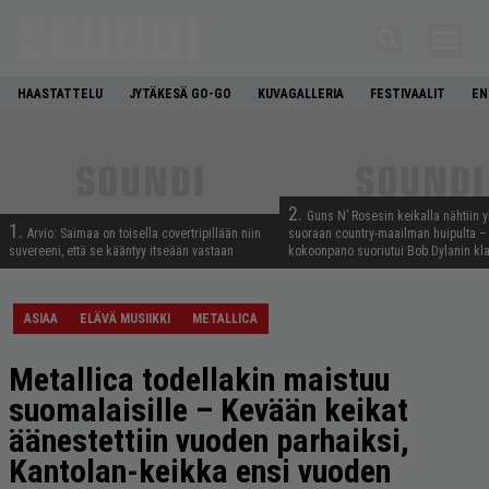
HAASTATTELU
JYTÄKESÄ GO-GO
KUVAGALLERIA
FESTIVAALIT
EN
2.
Guns N’ Rosesin keikalla nähtiin y
1.
Arvio: Saimaa on toisella covertripillään niin
suoraan country-maailman huipulta –
suvereeni, että se kääntyy itseään vastaan
kokoonpano suoriutui Bob Dylanin kl
ASIAA
ELÄVÄ MUSIIKKI
METALLICA
Metallica todellakin maistuu
suomalaisille – Kevään keikat
äänestettiin vuoden parhaiksi,
Kantolan-keikka ensi vuoden