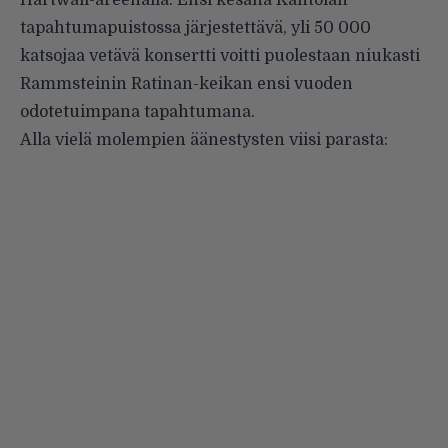
Hartwall-areenalla. Ensi kesänä
Kantolan
tapahtumapuistossa järjestettävä
, yli 50 000
katsojaa vetävä konsertti voitti puolestaan niukasti
Rammsteinin Ratinan-keikan ensi vuoden
odotetuimpana tapahtumana.
Alla vielä molempien äänestysten viisi parasta: