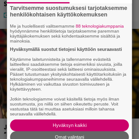
Suomen isoin voitto meni
Tarvitsemme suostumuksesi tarjotaksemme
henkilökohtaisen käyttökokemuksen
Me ja huolellisesti valitsemamme
88 teknologiakumppania
hyödynnämme henkilötietoja tarjotaksemme paremman
käyttäjäkokemuksen sekä kohdentaaksemme sisältöä ja
mainoksia.
Hyväksymällä suostut tietojesi käyttöön seuraavasti
Käytämme laitetunnisteita ja tallennamme evästeitä
laitteellesi saadaksemme tietoja esimerkiksi sivuista, joilla
vierailit, IP-osoitteestasi sekä laitteesi ominaisuuksista.
Pääset tutustumaan yksityiskohtaisesti käyttötarkoituksiin ja
teknologiakumppaneihimme seuraavalla välilehdellä.
Hylkääminen voi vaikuttaa sivuston toimivuuteen ja
käytettävyyteen.
Jotkin teknologiamme voivat käsitellä tietoja myös ilman
suostumusta, jos niillä on siihen oikeutettu peruste. Voit
vastustaa tätä tai muuttaa asetuksiasi milloin tahansa
seuraavalla välilehdellä.
Hyväksyn kaikki
Jani Sievinen kokosi lapsikatraansa yhteen –
”Minun suurin perintöni heille”
Omat valintani