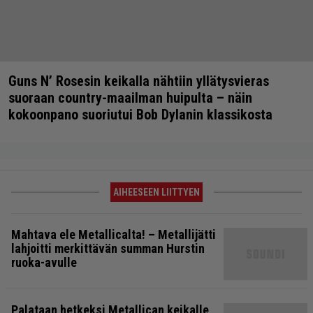
Guns N’ Rosesin keikalla nähtiin yllätysvieras
suoraan country-maailman huipulta – näin
kokoonpano suoriutui Bob Dylanin klassikosta
AIHEESEEN LIITTYEN
Mahtava ele Metallicalta! – Metallijätti
lahjoitti merkittävän summan Hurstin
ruoka-avulle
Palataan hetkeksi Metallican keikalle