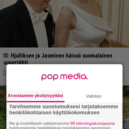
IS: Hjalliksen ja Jasminen häissä suomalainen
supertähti
Arvostamme yksityisyyttäsi
Valintasi
Tarvitsemme suostumuksesi tarjotaksemme
henkilökohtaisen käyttökokemuksen
Me ja huolellisesti valitsemamme
88 teknologiakumppania
hyödynnämme henkilötietoja tarjotaksemme paremman