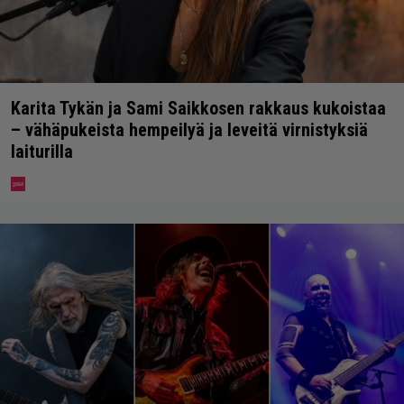
Karita Tykän ja Sami Saikkosen rakkaus kukoistaa
– vähäpukeista hempeilyä ja leveitä virnistyksiä
laiturilla