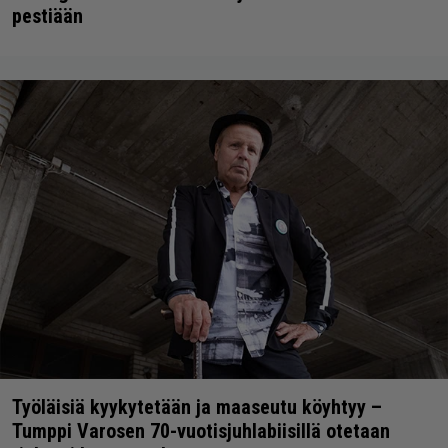
pestiään
Työläisiä kyykytetään ja maaseutu köyhtyy –
Tumppi Varosen 70-vuotisjuhlabiisillä otetaan