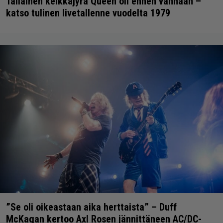
Tällainen keikkajyrä Queen oli ennen vanhaan –
katso tulinen livetallenne vuodelta 1979
”Se oli oikeastaan aika herttaista” – Duff
McKagan kertoo Axl Rosen jännittäneen AC/DC-