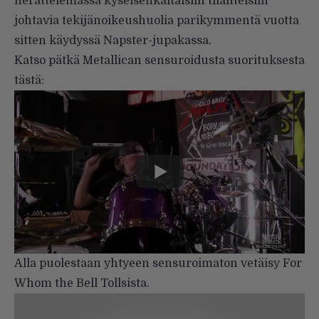
herättelemässä kyseisenkaltaisiin tilanteisiin
johtavia tekijänoikeushuolia parikymmentä vuotta
sitten käydyssä Napster-jupakassa.
Katso pätkä Metallican sensuroidusta suorituksesta
tästä:
Alla puolestaan yhtyeen sensuroimaton vetäisy For
Whom the Bell Tollsista.