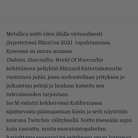
Metallica soitti eilen illalla virtuaalisesti
järjestetyssä BlizzCon 2021 -tapahtumassa.
Kyseessä on muun muassa
Diablon
,
Starcraftin
,
World Of Warcraftin
kehittäneen peliyhtiö Blizzard Entertainmentin
vuotuinen juhla, jossa mehustellaan yrityksen jo
julkaistuja pelejä ja luodaan katseita sen
tulevaisuuden tarjontaan.
Iso M esiintyi kekkereissä Kaliforniassa
sijaitsevasta päämajastaan käsin ja setti näytettiin
suorana Twitchin välityksellä. Soitto itsessään sujui
kuin rasvattu, mutta suoratoistopalvelun
harjoittama sensuuri toi esitykseen oman hupaisan