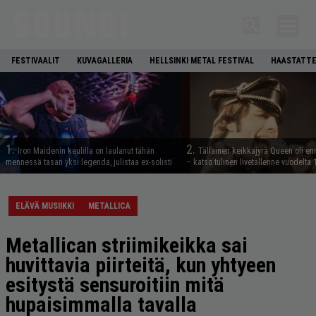
FESTIVAALIT
KUVAGALLERIA
HELLSINKI METAL FESTIVAL
HAASTATTE
1.
2.
Iron Maidenin keulilla on laulanut tähän
Tällainen keikkajyrä Queen oli e
mennessä tasan yksi legenda, julistaa ex-solisti
– katso tulinen livetallenne vuodelta
ELÄVÄ MUSIIKKI
METALLICA
Metallican striimikeikka sai
huvittavia piirteitä, kun yhtyeen
esitystä sensuroitiin mitä
hupaisimmalla tavalla