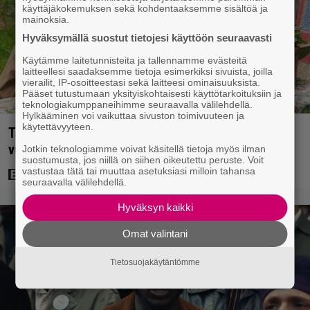
käyttäjäkokemuksen sekä kohdentaaksemme sisältöä ja
mainoksia.
Hyväksymällä suostut tietojesi käyttöön seuraavasti
Käytämme laitetunnisteita ja tallennamme evästeitä
laitteellesi saadaksemme tietoja esimerkiksi sivuista, joilla
vierailit, IP-osoitteestasi sekä laitteesi ominaisuuksista.
Pääset tutustumaan yksityiskohtaisesti käyttötarkoituksiin ja
teknologiakumppaneihimme seuraavalla välilehdellä.
Hylkääminen voi vaikuttaa sivuston toimivuuteen ja
käytettävyyteen.
Tänään tv:ssä: Koskettava kotimainen elokuva
vuodelta 2020 – ”Tehty isolla sydämellä”
Jotkin teknologiamme voivat käsitellä tietoja myös ilman
suostumusta, jos niillä on siihen oikeutettu peruste. Voit
vastustaa tätä tai muuttaa asetuksiasi milloin tahansa
seuraavalla välilehdellä.
Hyväksyn kaikki
Omat valintani
Tietosuojakäytäntömme