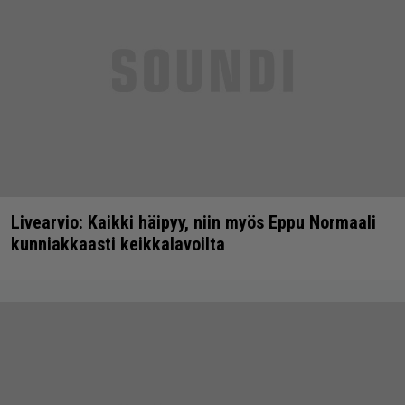
Livearvio: Kaikki häipyy, niin myös Eppu Normaali
kunniakkaasti keikkalavoilta