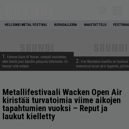
HELLSINKI METAL FESTIVAL
KUVAGALLERIA
HAASTATTELU
FESTIVAA
1.
Entinen Guns N’ Roses -rumpali muistelee,
2.
ettei häntä juuri bändin paluusta informoitu: En
Iron Maidenin keulilla on laulanut
tiennyt siitä mitään
mennessä tasan yksi legenda, julistaa
Metallifestivaali Wacken Open Air
kiristää turvatoimia viime aikojen
tapahtumien vuoksi – Reput ja
laukut kielletty