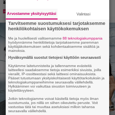
äidistään otetusta kansikuvasta
Arvostamme yksityisyyttäsi
Valintasi
Tarvitsemme suostumuksesi tarjotaksemme
henkilökohtaisen käyttökokemuksen
Me ja huolellisesti valitsemamme
88 teknologiakumppania
hyödynnämme henkilötietoja tarjotaksemme paremman
käyttäjäkokemuksen sekä kohdentaaksemme sisältöä ja
mainoksia.
Hyväksymällä suostut tietojesi käyttöön seuraavasti
Käytämme laitetunnisteita ja tallennamme evästeitä
laitteellesi saadaksemme tietoja esimerkiksi sivuista, joilla
vierailit, IP-osoitteestasi sekä laitteesi ominaisuuksista.
Pääset tutustumaan yksityiskohtaisesti käyttötarkoituksiin ja
teknologiakumppaneihimme seuraavalla välilehdellä.
Hylkääminen voi vaikuttaa sivuston toimivuuteen ja
käytettävyyteen.
Jotkin teknologiamme voivat käsitellä tietoja myös ilman
suostumusta, jos niillä on siihen oikeutettu peruste. Voit
vastustaa tätä tai muuttaa asetuksiasi milloin tahansa
seuraavalla välilehdellä.