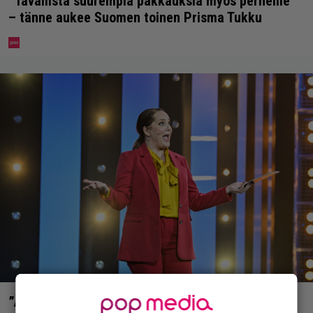
”Tavallista suurempia pakkauksia myös perheille”
– tänne aukee Suomen toinen Prisma Tukku
”Äiti, mitä v…” – Niina Lahtisen tytär tyrmistyi