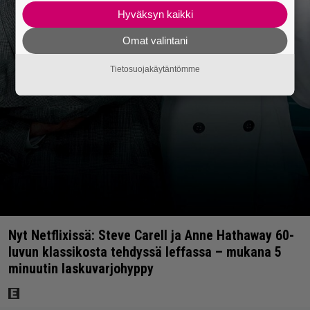
Hyväksyn kaikki
Omat valintani
Tietosuojakäytäntömme
Nyt Netflixissä: Steve Carell ja Anne Hathaway 60-
luvun klassikosta tehdyssä leffassa – mukana 5
minuutin laskuvarjohyppy