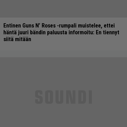
Entinen Guns N’ Roses -rumpali muistelee, ettei
häntä juuri bändin paluusta informoitu: En tiennyt
siitä mitään