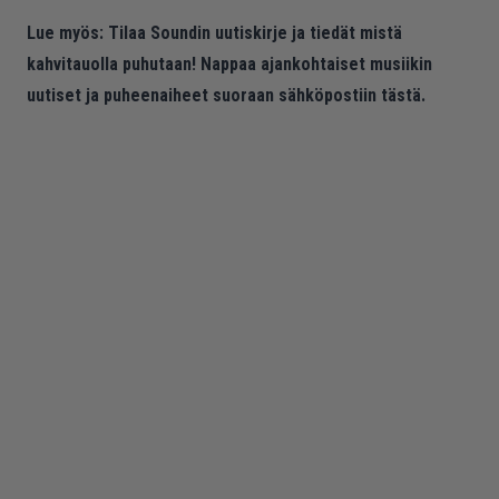
Lue myös:
Tilaa Soundin uutiskirje ja tiedät mistä
kahvitauolla puhutaan! Nappaa ajankohtaiset musiikin
uutiset ja puheenaiheet suoraan sähköpostiin tästä.