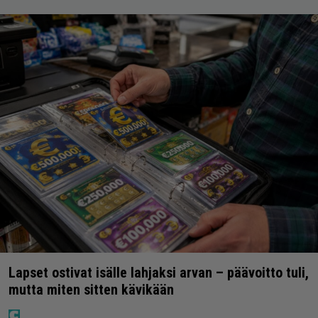
Lapset ostivat isälle lahjaksi arvan – päävoitto tuli,
mutta miten sitten kävikään