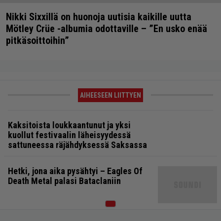
Nikki Sixxillä on huonoja uutisia kaikille uutta
Mötley Crüe -albumia odottaville – ”En usko enää
pitkäsoittoihin”
AIHEESEEN LIITTYEN
Kaksitoista loukkaantunut ja yksi
kuollut festivaalin läheisyydessä
sattuneessa räjähdyksessä Saksassa
Hetki, jona aika pysähtyi – Eagles Of
Death Metal palasi Bataclaniin