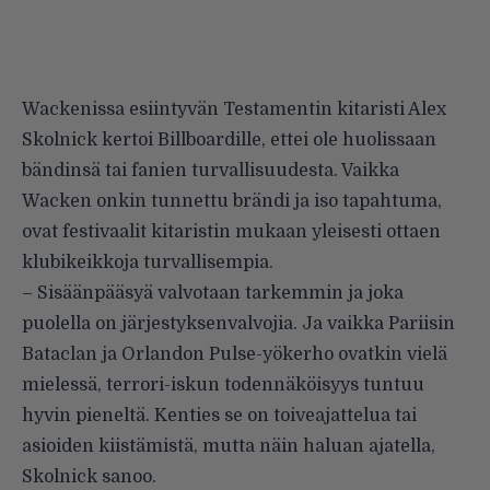
Wackenissa esiintyvän Testamentin kitaristi Alex
Skolnick kertoi Billboardille, ettei ole huolissaan
bändinsä tai fanien turvallisuudesta. Vaikka
Wacken onkin tunnettu brändi ja iso tapahtuma,
ovat festivaalit kitaristin mukaan yleisesti ottaen
klubikeikkoja turvallisempia.
– Sisäänpääsyä valvotaan tarkemmin ja joka
puolella on järjestyksenvalvojia. Ja vaikka
Pariisin
Bataclan
ja
Orlandon Pulse-yökerho
ovatkin vielä
mielessä, terrori-iskun todennäköisyys tuntuu
hyvin pieneltä. Kenties se on toiveajattelua tai
asioiden kiistämistä, mutta näin haluan ajatella,
Skolnick sanoo.