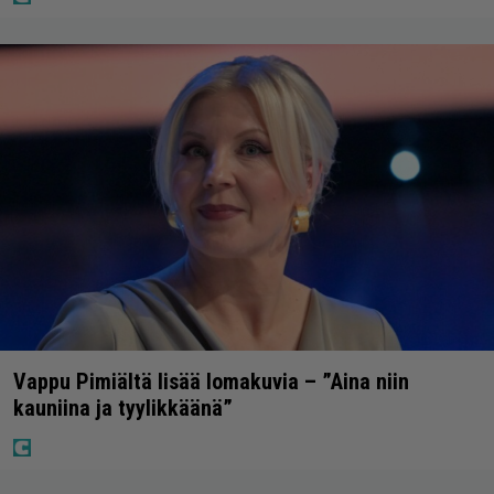
Vappu Pimiältä lisää lomakuvia – ”Aina niin
kauniina ja tyylikkäänä”