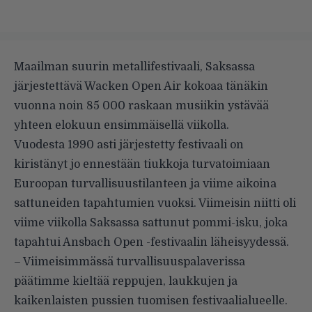
Maailman suurin metallifestivaali, Saksassa
järjestettävä Wacken Open Air kokoaa tänäkin
vuonna noin 85 000 raskaan musiikin ystävää
yhteen elokuun ensimmäisellä viikolla.
Vuodesta 1990 asti järjestetty festivaali on
kiristänyt jo ennestään tiukkoja turvatoimiaan
Euroopan turvallisuustilanteen ja viime aikoina
sattuneiden tapahtumien vuoksi. Viimeisin niitti oli
viime viikolla Saksassa sattunut
pommi-isku
, joka
tapahtui Ansbach Open -festivaalin läheisyydessä.
– Viimeisimmässä turvallisuuspalaverissa
päätimme kieltää reppujen, laukkujen ja
kaikenlaisten pussien tuomisen festivaalialueelle.