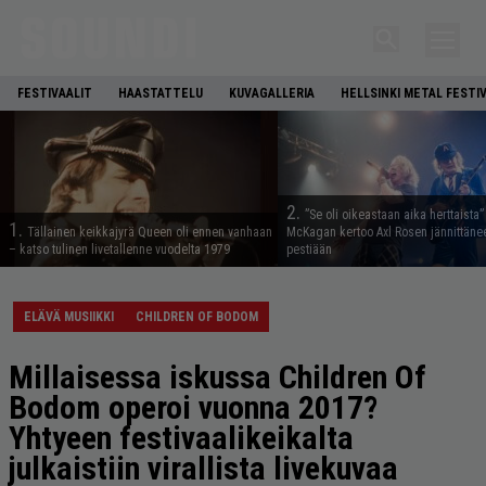
FESTIVAALIT
HAASTATTELU
KUVAGALLERIA
HELLSINKI METAL FESTI
2.
”Se oli oikeastaan aika herttaista”
1.
Tällainen keikkajyrä Queen oli ennen vanhaan
McKagan kertoo Axl Rosen jännittäne
– katso tulinen livetallenne vuodelta 1979
pestiään
ELÄVÄ MUSIIKKI
CHILDREN OF BODOM
Millaisessa iskussa Children Of
Bodom operoi vuonna 2017?
Yhtyeen festivaalikeikalta
julkaistiin virallista livekuvaa