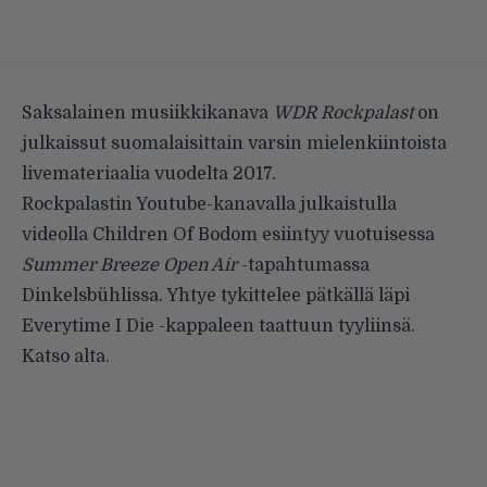
Saksalainen musiikkikanava
WDR Rockpalast
on
julkaissut suomalaisittain varsin mielenkiintoista
livemateriaalia vuodelta 2017.
Rockpalastin
Youtube-kanavalla
julkaistulla
videolla Children Of Bodom esiintyy vuotuisessa
Summer Breeze Open Air
-tapahtumassa
Dinkelsbühlissa. Yhtye tykittelee pätkällä läpi
Everytime I Die -kappaleen taattuun tyyliinsä.
Katso alta.