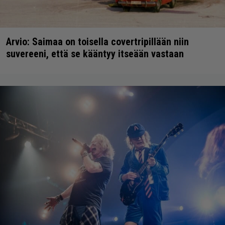
Arvio: Saimaa on toisella covertripillään niin
suvereeni, että se kääntyy itseään vastaan