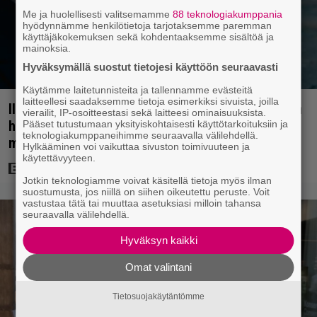
Me ja huolellisesti valitsemamme
88 teknologiakumppania
hyödynnämme henkilötietoja tarjotaksemme paremman
käyttäjäkokemuksen sekä kohdentaaksemme sisältöä ja
mainoksia.
Hyväksymällä suostut tietojesi käyttöön seuraavasti
Käytämme laitetunnisteita ja tallennamme evästeitä
laitteellesi saadaksemme tietoja esimerkiksi sivuista, joilla
Illalla tv:ssä: Perinteinen dekkari Agatha Christien
vierailit, IP-osoitteestasi sekä laitteesi ominaisuuksista.
hengessä – vuoden 2023 leffa tarjoaa
Pääset tutustumaan yksityiskohtaisesti käyttötarkoituksiin ja
teknologiakumppaneihimme seuraavalla välilehdellä.
murhamysteerin
Hylkääminen voi vaikuttaa sivuston toimivuuteen ja
käytettävyyteen.
Jotkin teknologiamme voivat käsitellä tietoja myös ilman
suostumusta, jos niillä on siihen oikeutettu peruste. Voit
vastustaa tätä tai muuttaa asetuksiasi milloin tahansa
seuraavalla välilehdellä.
Hyväksyn kaikki
Omat valintani
Tietosuojakäytäntömme