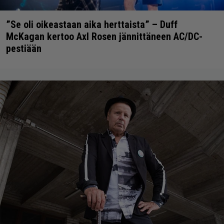
”Se oli oikeastaan aika herttaista” – Duff
McKagan kertoo Axl Rosen jännittäneen AC/DC-
pestiään