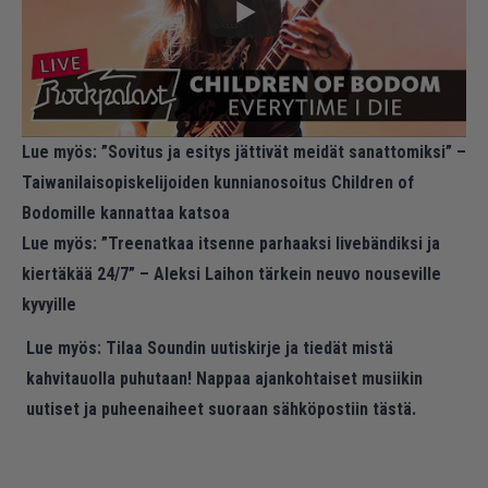
Lue myös:
”Sovitus ja esitys jättivät meidät sanattomiksi” –
Taiwanilaisopiskelijoiden kunnianosoitus Children of
Bodomille kannattaa katsoa
Lue myös:
”Treenatkaa itsenne parhaaksi livebändiksi ja
kiertäkää 24/7” – Aleksi Laihon tärkein neuvo nouseville
kyvyille
Lue myös:
Tilaa Soundin uutiskirje ja tiedät mistä
kahvitauolla puhutaan! Nappaa ajankohtaiset musiikin
uutiset ja puheenaiheet suoraan sähköpostiin tästä.