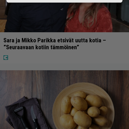
Sara ja Mikko Parikka etsivät uutta kotia –
”Seuraavaan kotiin tämmöinen”