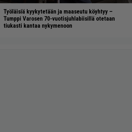
Työläisiä kyykytetään ja maaseutu köyhtyy –
Tumppi Varosen 70-vuotisjuhlabiisillä otetaan
tiukasti kantaa nykymenoon