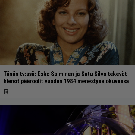
Tänän tv:ssä: Esko Salminen ja Satu Silvo tekevät
hienot pääroolit vuoden 1984 menestyselokuvassa