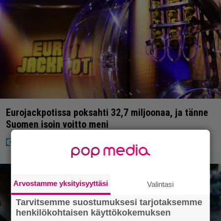
Eurojackpotissa poksahti 32,7 miljoonaa, ja tänne
Suomen isoin voitto meni
Arvostamme yksityisyyttäsi
Valintasi
Tarvitsemme suostumuksesi tarjotaksemme
henkilökohtaisen käyttökokemuksen