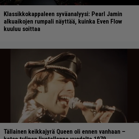
Klassikkokappaleen syväanalyysi: Pearl Jamin
alkuaikojen rumpali näyttää, kuinka Even Flow
kuuluu soittaa
Tällainen keikkajyrä Queen oli ennen vanhaan –