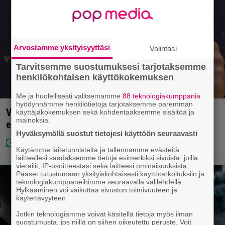
Arvostamme yksityisyyttäsi
Valintasi
Tarvitsemme suostumuksesi tarjotaksemme
henkilökohtaisen käyttökokemuksen
Me ja huolellisesti valitsemamme
88 teknologiakumppania
hyödynnämme henkilötietoja tarjotaksemme paremman
Vappu Pimiästä tuli miljoonikko – eikä yksi milli
käyttäjäkokemuksen sekä kohdentaaksemme sisältöä ja
mainoksia.
edes riitä, näin se tapahtui
Hyväksymällä suostut tietojesi käyttöön seuraavasti
Käytämme laitetunnisteita ja tallennamme evästeitä
laitteellesi saadaksemme tietoja esimerkiksi sivuista, joilla
vierailit, IP-osoitteestasi sekä laitteesi ominaisuuksista.
Pääset tutustumaan yksityiskohtaisesti käyttötarkoituksiin ja
teknologiakumppaneihimme seuraavalla välilehdellä.
Hylkääminen voi vaikuttaa sivuston toimivuuteen ja
käytettävyyteen.
Jotkin teknologiamme voivat käsitellä tietoja myös ilman
suostumusta, jos niillä on siihen oikeutettu peruste. Voit