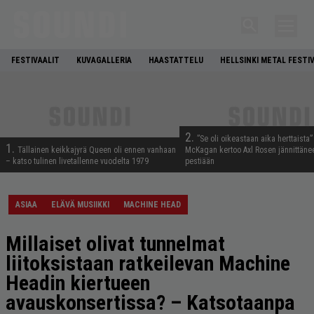
FESTIVAALIT
KUVAGALLERIA
HAASTATTELU
HELLSINKI METAL FESTI
2.
”Se oli oikeastaan aika herttaista”
1.
Tällainen keikkajyrä Queen oli ennen vanhaan
McKagan kertoo Axl Rosen jännittäne
– katso tulinen livetallenne vuodelta 1979
pestiään
ASIAA
ELÄVÄ MUSIIKKI
MACHINE HEAD
Millaiset olivat tunnelmat
liitoksistaan ratkeilevan Machine
Headin kiertueen
avauskonsertissa? – Katsotaanpa