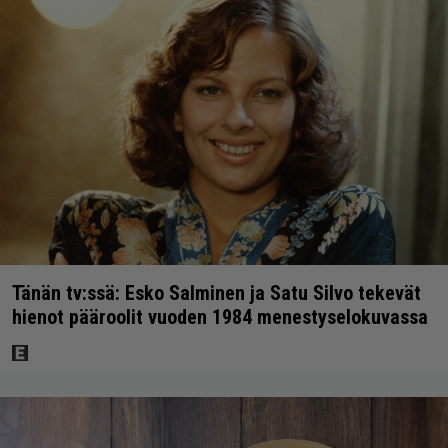
Tänän tv:ssä: Esko Salminen ja Satu Silvo tekevät
hienot pääroolit vuoden 1984 menestyselokuvassa