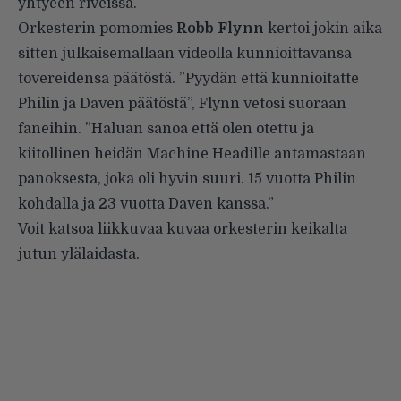
yhtyeen riveissä.
Orkesterin pomomies
Robb Flynn
kertoi jokin aika
sitten julkaisemallaan videolla kunnioittavansa
tovereidensa päätöstä. ”Pyydän että kunnioitatte
Philin ja Daven päätöstä”, Flynn vetosi suoraan
faneihin. ”Haluan sanoa että olen otettu ja
kiitollinen heidän Machine Headille antamastaan
panoksesta, joka oli hyvin suuri. 15 vuotta Philin
kohdalla ja 23 vuotta Daven kanssa.”
Voit katsoa liikkuvaa kuvaa orkesterin keikalta
jutun ylälaidasta.