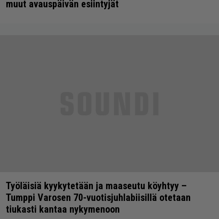
muut avauspäivän esiintyjät
Työläisiä kyykytetään ja maaseutu köyhtyy –
Tumppi Varosen 70-vuotisjuhlabiisillä otetaan
tiukasti kantaa nykymenoon