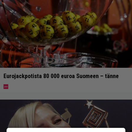
Eurojackpotista 80 000 euroa Suomeen – tänne