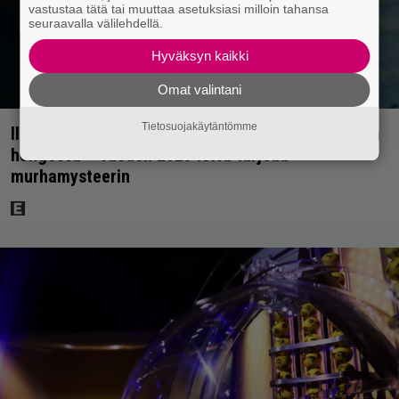
vastustaa tätä tai muuttaa asetuksiasi milloin tahansa
seuraavalla välilehdellä.
Hyväksyn kaikki
Omat valintani
Tietosuojakäytäntömme
Illalla tv:ssä: Perinteinen dekkari Agatha Christien
hengessä – vuoden 2023 leffa tarjoaa
murhamysteerin