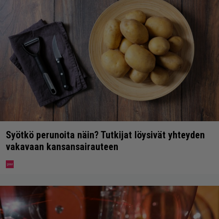
Syötkö perunoita näin? Tutkijat löysivät yhteyden
vakavaan kansansairauteen