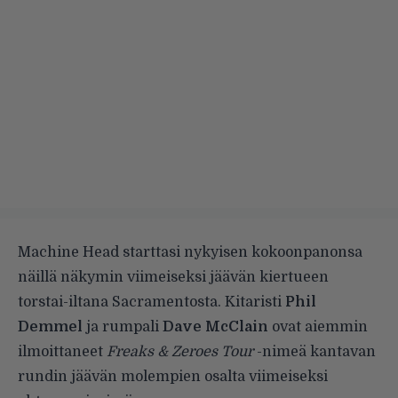
Machine Head starttasi nykyisen kokoonpanonsa
näillä näkymin viimeiseksi jäävän kiertueen
torstai-iltana Sacramentosta.
Kitaristi
Phil
Demmel
ja rumpali
Dave McClain
ovat aiemmin
ilmoittaneet
Freaks
& Zeroes
Tour
-nimeä kantavan
rundin jäävän molempien osalta viimeiseksi