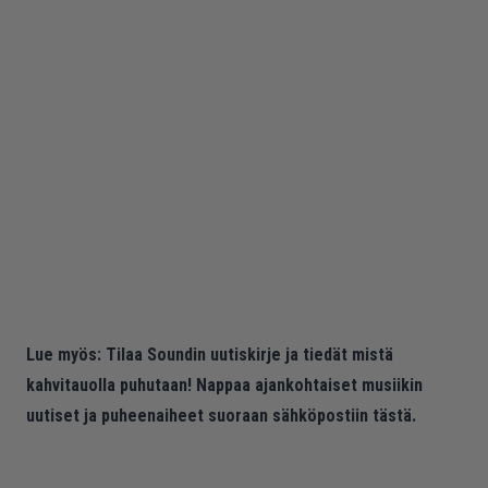
Lue myös:
Tilaa Soundin uutiskirje ja tiedät mistä
kahvitauolla puhutaan! Nappaa ajankohtaiset musiikin
uutiset ja puheenaiheet suoraan sähköpostiin tästä.