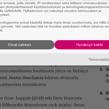
i sivuista, joilla vierailit, IP-osoitteestasi sekä laitteesi ominaisuuksista
an yksityiskohtaisesti käyttötarkoituksiin ja teknologiakumppaneihimm
Uu
la välilehdellä. Hylkääminen voi vaikuttaa sivuston toimivuuteen ja
yyteen.
Va
ry
knologiamme voivat käsitellä tietoja myös ilman suostumusta, jos niillä o
u peruste. Voit vastustaa tätä tai muuttaa asetuksiasi milloin tahansa se
lä.
Gl
Omat valintani
Hyväksyn kaikki
Li
ta
osangelesilaisesta hard rock -yhtyeestä tulee
Me
Tietosuojak
säkeitä, koukuttavia riffejä ja
Nä
akennuspalikoista huolimatta yhtye on löytänyt
tu
sisti
Justin Smoliania
lukuun ottamatta
Di
uuttaneista muusikoista.
Bl
’m Gone
-kappale (2019) teki Dirty Honeysta
nä
Billboardin Mainstream rock airplay -listan