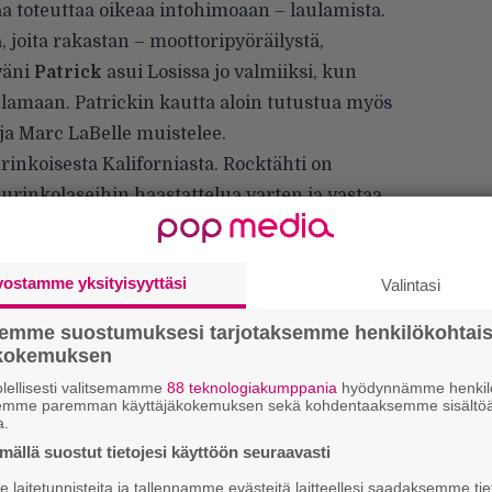
a toteuttaa oikeaa intohimoaan – laulamista.
a, joita rakastan – moottoripyöräilystä,
väni
Patrick
asui Losissa jo valmiiksi, kun
amaan. Patrickin kautta aloin tutustua myös
ja Marc LaBelle muistelee.
inkoisesta Kaliforniasta. Rocktähti on
urinkolaseihin haastattelua varten ja vastaa
iin bändistään.
vostamme yksityisyyttäsi
Valintasi
semme suostumuksesi tarjotaksemme henkilökohtai
ökokemuksen
lellisesti valitsemamme
88 teknologiakumppania
hyödynnämme henkilö
semme paremman käyttäjäkokemuksen sekä kohdentaaksemme sisältöä
a.
ällä suostut tietojesi käyttöön seuraavasti
We
t
laitetunnisteita ja tallennamme evästeitä laitteellesi saadaksemme tie