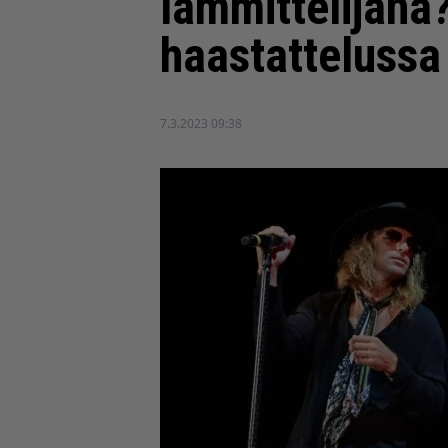
lämmittelijänä?
haastattelussa
7.3.2023 09:38