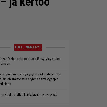
 – ja kertoo
LUETUIMMAT NYT
ezer-fanien pitkä odotus päättyy: yhtye tulee
uomeen
si superbändi on syntynyt – Vaihtoehtorockin
kijämiehistä koostuva ryhmä esittäytyy ep:n
rkeissä
enn Hughes jättää keikkalavat terveyssyistä