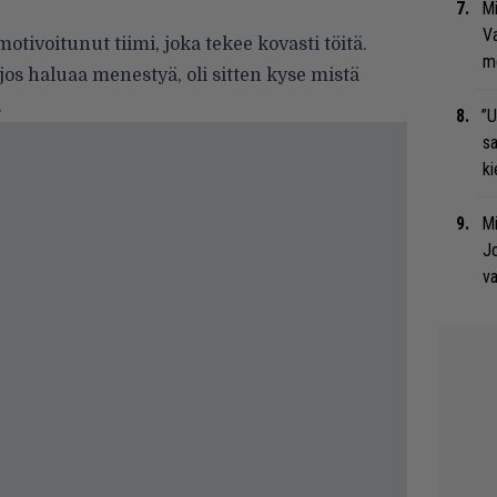
Mi
Va
tivoitunut tiimi, joka tekee kovasti töitä.
me
jos haluaa menestyä, oli sitten kyse mistä
.
”U
s
ki
Mi
Jo
va