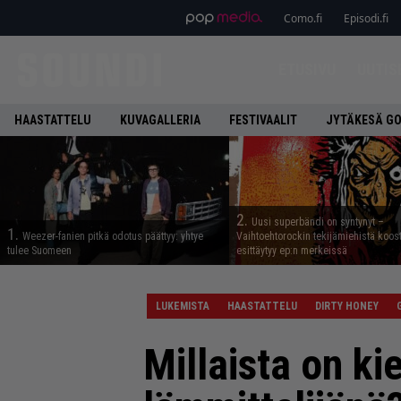
Como.fi
Episodi.fi
ETUSIVU
UUTIS
HAASTATTELU
KUVAGALLERIA
FESTIVAALIT
JYTÄKESÄ G
2.
Uusi superbändi on syntynyt –
1.
Weezer-fanien pitkä odotus päättyy: yhtye
Vaihtoehtorockin tekijämiehistä koos
tulee Suomeen
esittäytyy ep:n merkeissä
LUKEMISTA
HAASTATTELU
DIRTY HONEY
Millaista on k