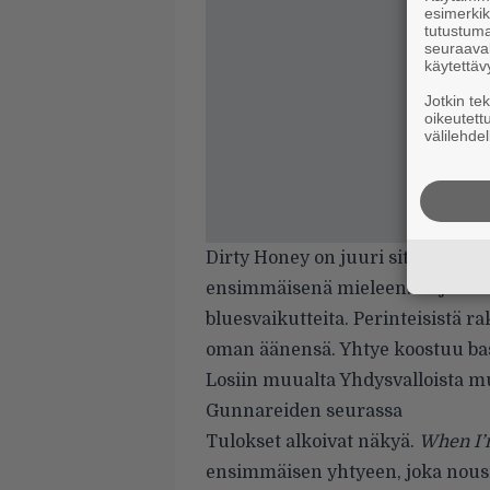
esimerkiks
tutustuma
seuraaval
käytettäv
Jotkin te
oikeutett
välilehdel
Dirty Honey on juuri sitä, mitä l
ensimmäisenä mieleen: isoja kerto
bluesvaikutteita. Perinteisistä r
oman äänensä. Yhtye koostuu ba
Losiin muualta Yhdysvalloista m
Gunnareiden seurassa
Tulokset alkoivat näkyä.
When I
ensimmäisen yhtyeen, joka nousi 