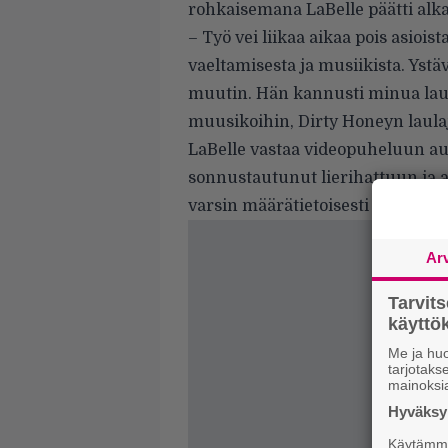
rohkaisemana LaBelle päätti alka
– Työ vei liikaa aikaa pois asioist
vaeltamisesta ja musiikista. Ystä
muutin. Hän kannusti minua laul
muusikoihin, Dirty Honeyn laula
LaBelle vastaa videopuheluun aur
sonnustautunut lierihattuun ja a
varsin määrätietoisesti kysymyks
Ar
Tarvit
käytt
Me ja huo
tarjotak
mainoksi
Hyväksym
Käytämme 