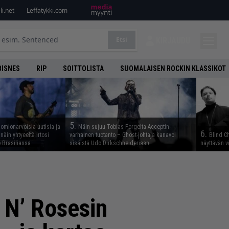
i.net
Leffatykki.com
Etsi
KIRJAUDU
BISNES
RIP
SOITTOLISTA
SUOMALAISEN ROCKIN KLASSIKOT
5.
uomionarvoisia uutisia ja
Näin sujuu Tobias Forgelta Acceptin
6.
näin yhtyeeltä irtosi
varhainen tuotanto – Ghost-johtaja kanavoi
Blind Ch
 Brasiliassa
sisäistä Udo Dirkschneideriaan
näyttävän v
 N’ Rosesin