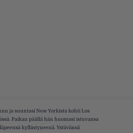
un ja suuntasi New Yorkista kohti Los
ässä. Paikan päällä hän huomasi istuvansa
 läpeensä kyllästyneenä. Ystävänsä