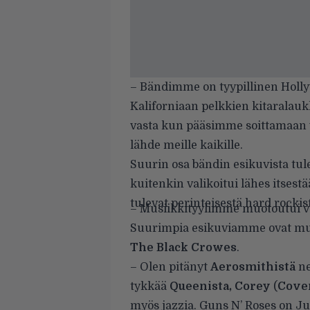
– Bändimme on tyypillinen Holl
Kaliforniaan pelkkien kitaralau
vasta kun pääsimme soittamaan y
lähde meille kaikille.
Suurin osa bändin esikuvista tul
kuitenkin valikoitui lähes itsest
tulevat perinteisestä hard rockis
– Musiikkityylimme muotoutui v
Suurimpia esikuviamme ovat 
The Black Crowes
.
– Olen pitänyt
Aerosmithistä
ne
tykkää
Queenista, Corey
(
Cove
myös jazzia. Guns N’ Roses on Ju