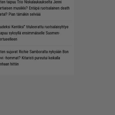
ten taipuu Trio Niskalaukaukselta Jenni
rtiaisen musiikki? Entäpä ruotsalainen death
tal? Pian tämäkin selviää
udeksi Kentiksi” tituleerattu ruotsalaisyhtye
aapuu syksyllä ensimmäiselle Suomen-
ertueelleen
ten sujuvat Richie Samboralta nykyään Bon
vi -hommat? Kitaristi pureutui keikalla
nhaan hittiin