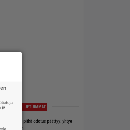
sen
tietoja
LUETUIMMAT
 ja
ezer-fanien pitkä odotus päättyy: yhtye
ulee Suomeen
toja