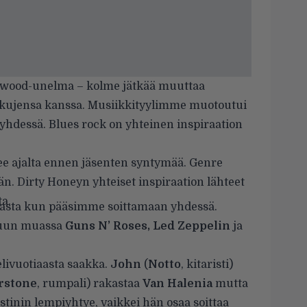
ywood-unelma – kolme jätkää muuttaa
kkujensa kanssa. Musiikkityylimme muotoutui
hdessä. Blues rock on yhteinen inspiraation
ee ajalta ennen jäsenten syntymää. Genre
ään. Dirty Honeyn yhteiset inspiraation lähteet
ta.
asta kun pääsimme soittamaan yhdessä.
muun muassa
Guns N’ Roses, Led Zeppelin
ja
livuotiaasta saakka.
John
(
Notto
, kitaristi)
rstone
, rumpali) rakastaa
Van Halenia
mutta
stinin lempiyhtye, vaikkei hän osaa soittaa