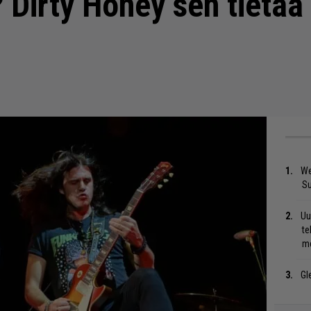
 Dirty Honey sen tietää
We
S
Uu
te
me
Gl