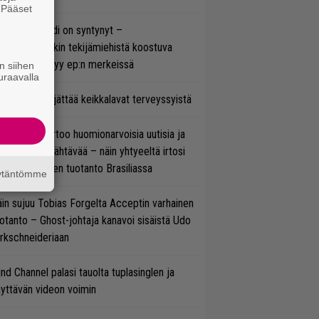
. Pääset
e
si superbändi on syntynyt –
ihtoehtorockin tekijämiehistä koostuva
hmä esittäytyy ep:n merkeissä
n siihen
uraavalla
enn Hughes jättää keikkalavat terveyssyistä
nkin Park kertoo huomionarvoisia uutisia ja
rjoaa uutta nähtävää – näin yhtyeeltä irtosi
teora-aikojen tuotanto Brasiliassa
äytäntömme
in sujuu Tobias Forgelta Acceptin varhainen
otanto – Ghost-johtaja kanavoi sisäistä Udo
rkschneideriaan
ind Channel palasi tauolta tuplasinglen ja
yttävän videon voimin