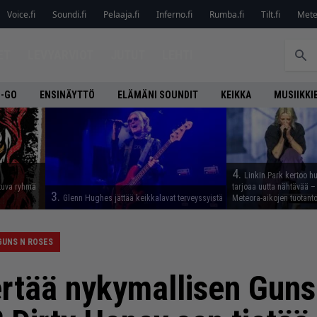
Voice.fi
Soundi.fi
Pelaaja.fi
Inferno.fi
Rumba.fi
Tilt.fi
Metel
ET
LEVYARVIOT
JUTUT
LEHTI
O-GO
ENSINÄYTTÖ
ELÄMÄNI SOUNDIT
KEIKKA
MUSIIKKI
4.
Linkin Park kertoo h
tuva ryhmä
tarjoaa uutta nähtävää – 
3.
Glenn Hughes jättää keikkalavat terveyssyistä
Meteora-aikojen tuotanto
GUNS N ROSES
iertää nykymallisen Guns