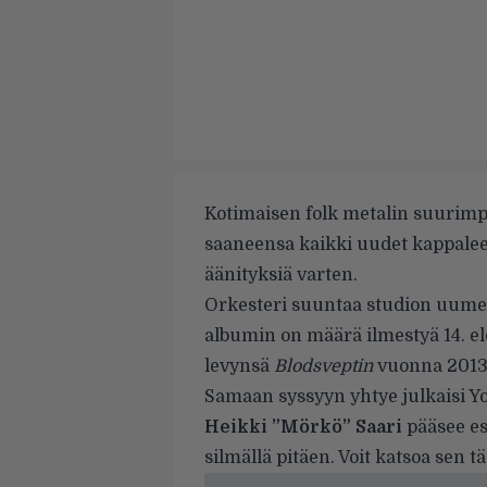
Kotimaisen folk metalin suurimpi
saaneensa kaikki uudet kappalee
äänityksiä varten.
Orkesteri suuntaa studion uumen
albumin on määrä ilmestyä 14. e
levynsä
Blodsveptin
vuonna 2013
Samaan syssyyn yhtye julkaisi Yo
Heikki ”Mörkö” Saari
pääsee es
silmällä pitäen. Voit katsoa sen tä