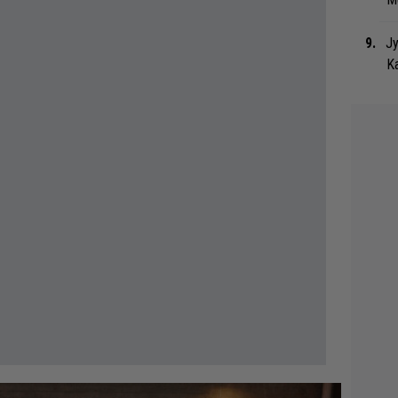
Jy
Ka