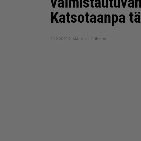
valmistautuvan
Katsotaanpa tä
20.2.2020 21:44
Anssi Eriksson