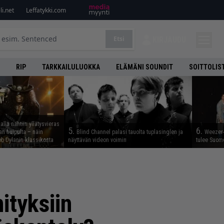
i.net
Leffatykki.com
Etsi
KIRJAUDU
RIP
TARKKAILULUOKKA
ELÄMÄNI SOUNDIT
SOITTOLIS
lla nähtiin yllätysvieras
5.
6.
n huipulta – näin
Blind Channel palasi tauolta tuplasinglen ja
Weezer-
b Dylanin klassikosta
näyttävän videon voimin
tulee Suom
ityksiin