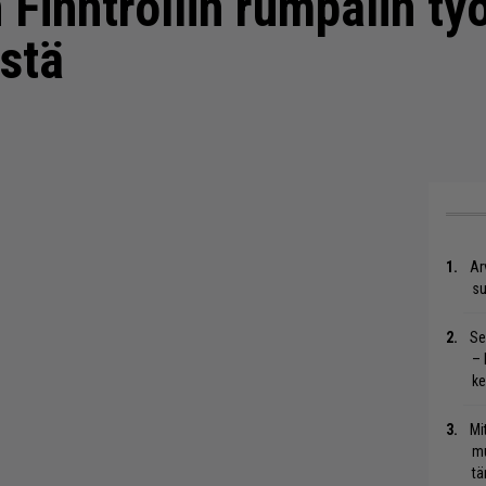
 Finntrollin rumpalin ty
stä
Ar
su
Se
– 
ke
Mi
mu
tä