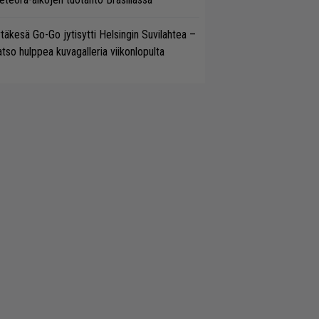
täkesä Go-Go jytisytti Helsingin Suvilahtea –
tso hulppea kuvagalleria viikonlopulta