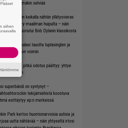
tal? Pian tämäkin selviää
. Pääset
e
ns N’ Rosesin keikalla nähtiin yllätysvieras
oraan country-maailman huipulta – näin
n siihen
koonpano suoriutui Bob Dylanin klassikosta
uraavalla
ind Channel palasi tauolta tuplasinglen ja
yttävän videon voimin
ezer-fanien pitkä odotus päättyy: yhtye
äytäntömme
ulee Suomeen
si superbändi on syntynyt –
ihtoehtorockin tekijämiehistä koostuva
hmä esittäytyy ep:n merkeissä
nkin Park kertoo huomionarvoisia uutisia ja
rjoaa uutta nähtävää – näin yhtyeeltä irtosi
teora-aikojen tuotanto Brasiliassa