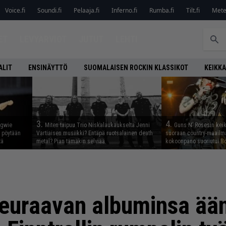
Voice.fi
Soundi.fi
Pelaaja.fi
Inferno.fi
Rumba.fi
Tilt.fi
Metel
ET
LEVYARVIOT
JUTUT
LEHTI
ALIT
ENSINÄYTTÖ
SUOMALAISEN ROCKIN KLASSIKOT
KEIKKA
3.
4.
ngwie
Miten taipuu Trio Niskalaukaukselta Jenni
Guns N’ Rosesin keika
ö pöytään
Vartiaisen musiikki? Entäpä ruotsalainen death
suoraan country-maailma
tä
metal? Pian tämäkin selviää
kokoonpano suoriutui Bo
seuraavan albuminsa ään