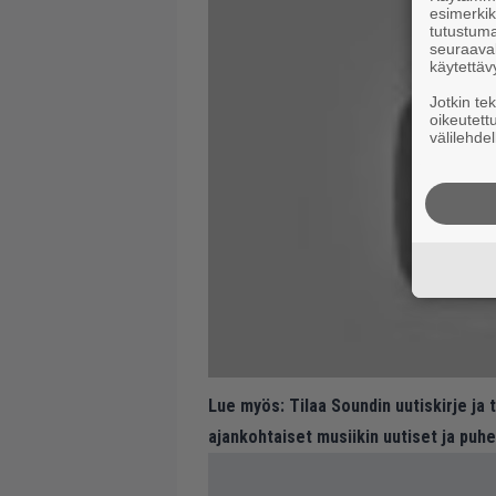
esimerkiks
tutustuma
seuraaval
käytettäv
Jotkin te
oikeutett
välilehdel
Lue myös:
Tilaa Soundin uutiskirje ja
ajankohtaiset musiikin uutiset ja puh