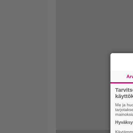
Ar
Tarvit
käytt
Me ja huo
tarjotak
mainoksi
Hyväksym
Käytämme 