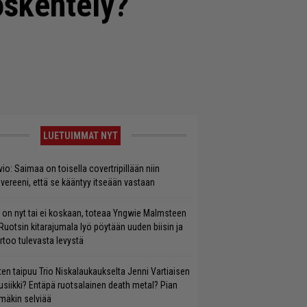
öskentely?
LUETUIMMAT NYT
vio: Saimaa on toisella covertripillään niin
vereeni, että se kääntyy itseään vastaan
 on nyt tai ei koskaan, toteaa Yngwie Malmsteen
Ruotsin kitarajumala lyö pöytään uuden biisin ja
rtoo tulevasta levystä
ten taipuu Trio Niskalaukaukselta Jenni Vartiaisen
siikki? Entäpä ruotsalainen death metal? Pian
mäkin selviää