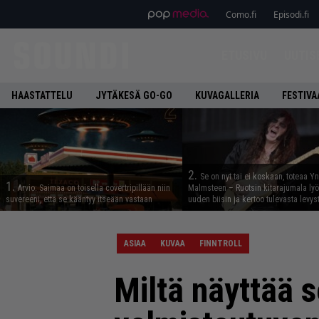
Como.fi
Episodi.fi
ETUSIVU
UUTIS
HAASTATTELU
JYTÄKESÄ GO-GO
KUVAGALLERIA
FESTIVA
2.
Se on nyt tai ei koskaan, toteaa Y
1.
Arvio: Saimaa on toisella covertripillään niin
Malmsteen – Ruotsin kitarajumala ly
suvereeni, että se kääntyy itseään vastaan
uuden biisin ja kertoo tulevasta levys
ASIAA
KUVAA
FINNTROLL
Miltä näyttää 