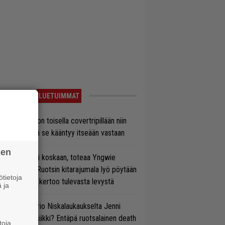
LUETUIMMAT
vio: Saimaa on toisella covertripillään niin
vereeni, että se kääntyy itseään vastaan
sen
 on nyt tai ei koskaan, toteaa Yngwie
lmsteen – Ruotsin kitarajumala lyö pöytään
tietoja
den biisin ja kertoo tulevasta levystä
 ja
ten taipuu Trio Niskalaukaukselta Jenni
rtiaisen musiikki? Entäpä ruotsalainen death
toja