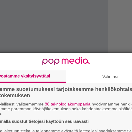
Ar
vostamme yksityisyyttäsi
Valintasi
su
semme suostumuksesi tarjotaksemme henkilökohtai
Se
ökokemuksen
Ma
lellisesti valitsemamme
88 teknologiakumppania
hyödynnämme henkilö
uu
semme paremman käyttäjäkokemuksen sekä kohdentaaksemme sisältöä
a.
Mi
ällä suostut tietojesi käyttöön seuraavasti
Va
laitetunnisteita ja tallennamme evästeitä laitteellesi saadaksemme tie