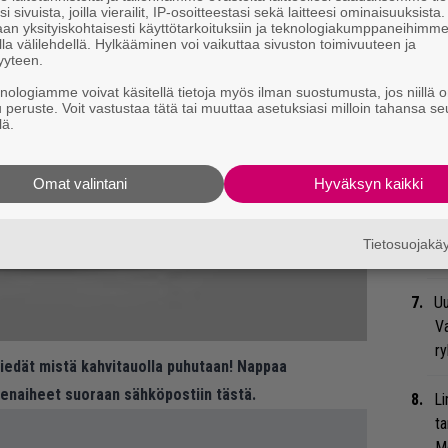
me
i sivuista, joilla vierailit, IP-osoitteestasi sekä laitteesi ominaisuuksista
an yksityiskohtaisesti käyttötarkoituksiin ja teknologiakumppaneihimm
la välilehdellä. Hylkääminen voi vaikuttaa sivuston toimivuuteen ja
Gu
yyteen.
su
knologiamme voivat käsitellä tietoja myös ilman suostumusta, jos niillä o
ko
u peruste. Voit vastustaa tätä tai muuttaa asetuksiasi milloin tahansa se
lä.
Bl
nä
Omat valintani
Hyväksyn kaikki
We
Tietosuojak
t
Uu
Va
ry
 tiedät mistä kahvitauolla puhutaan! Nappaa
eenaiheet suoraan sähköpostiin tästä.
Li
ta
Me