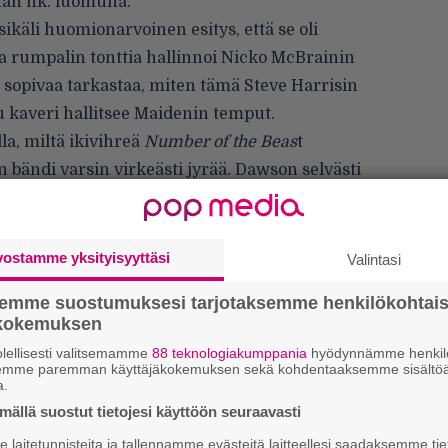
han nk. luomuna.
ikäli huomionarvoinen esitys, että se oli
 rumpalin tonttia hallinnoi Nicko McBrainin
 sopivaa tarkastaa, miten tämä Steve Harrisin
tu kaveri hallitsee Maidenin temput.
la, miltä ikivihreä
Number of the Beas
t
n bändi varsin virkeästi jyrää. Dawson selvästi
cBrainin tavoin, ja Bruce Dickinsonin äänikin
tätä pääsee ihailemaan sitten 16. kesäkuuta
vostamme yksityisyyttäsi
Valintasi
semme suostumuksesi tarjotaksemme henkilökohtai
ökokemuksen
Ar
lellisesti valitsemamme
88 teknologiakumppania
hyödynnämme henkilö
semme paremman käyttäjäkokemuksen sekä kohdentaaksemme sisältöä
su
a.
ällä suostut tietojesi käyttöön seuraavasti
Mi
laitetunnisteita ja tallennamme evästeitä laitteellesi saadaksemme tie