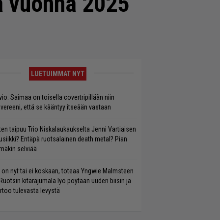
aa vuonna 2025
LUETUIMMAT NYT
vio: Saimaa on toisella covertripillään niin
vereeni, että se kääntyy itseään vastaan
ten taipuu Trio Niskalaukaukselta Jenni Vartiaisen
siikki? Entäpä ruotsalainen death metal? Pian
mäkin selviää
 on nyt tai ei koskaan, toteaa Yngwie Malmsteen
Ruotsin kitarajumala lyö pöytään uuden biisin ja
rtoo tulevasta levystä