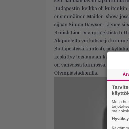
seuraamaan lavan tapahtumia i
Budapestin-keikka oli kuitenkin s
ensimmäinen Maiden-show, jossa
sijaan Simon Dawson. Lienee siis
British Lion -sivuprojektista tut
Alapuolelta voi katsoa ja kuunnel
Budapestissä kuulosti, ja kyllähä
keskittyy toistamaan kappaleet M
on vahvassa kunnossa. Suomessa 
Olympiastadionilla.
Ar
Tarvit
käytt
Me ja huo
tarjotak
mainoksi
Hyväksym
Käytämme 