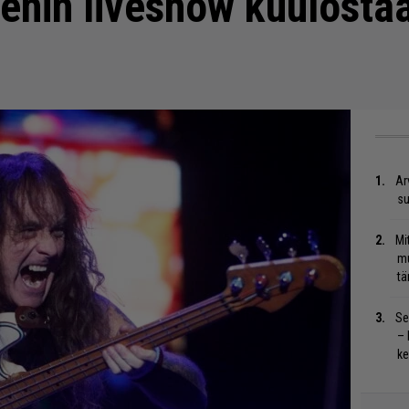
denin liveshow kuulost
Ar
su
Mi
mu
tä
Se
– 
ke