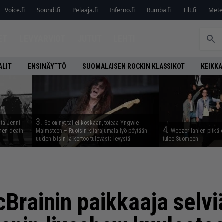
Voice.fi
Soundi.fi
Pelaaja.fi
Inferno.fi
Rumba.fi
Tilt.fi
Metel
ET
LEVYARVIOT
JUTUT
LEHTI
ALIT
ENSINÄYTTÖ
SUOMALAISEN ROCKIN KLASSIKOT
KEIKKA
3.
lta Jenni
Se on nyt tai ei koskaan, toteaa Yngwie
4.
inen death
Malmsteen – Ruotsin kitarajumala lyö pöytään
Weezer-fanien pitkä 
uuden biisin ja kertoo tulevasta levystä
tulee Suomeen
Brainin paikkaaja selv