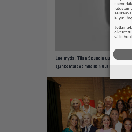
esimerkiks
tutustuma
seuraaval
käytettäv
Jotkin te
oikeutett
välilehdel
Lue myös:
Tilaa Soundin uutiskirje ja
ajankohtaiset musiikin uutiset ja puh