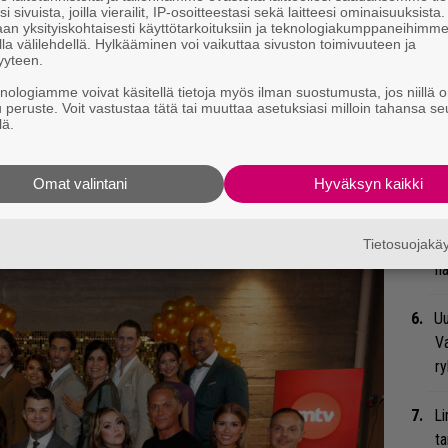
Va
i sivuista, joilla vierailit, IP-osoitteestasi sekä laitteesi ominaisuuksista
me
an yksityiskohtaisesti käyttötarkoituksiin ja teknologiakumppaneihimm
la välilehdellä. Hylkääminen voi vaikuttaa sivuston toimivuuteen ja
yyteen.
Se
knologiamme voivat käsitellä tietoja myös ilman suostumusta, jos niillä o
Ma
u peruste. Voit vastustaa tätä tai muuttaa asetuksiasi milloin tahansa se
uu
lä.
We
Omat valintani
Hyväksyn kaikki
t
 tiedät mistä kahvitauolla puhutaan! Nappaa
eenaiheet suoraan sähköpostiin tästä.
Tietosuojak
Bl
nä
Uu
Va
ry
Li
ta