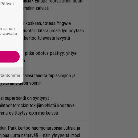
rtiaisen musiikki? Entäpä ruotsalainen death
. Pääset
tal? Pian tämäkin selviää
e
 on nyt tai ei koskaan, toteaa Yngwie
n siihen
lmsteen – Ruotsin kitarajumala lyö pöytään
uraavalla
den biisin ja kertoo tulevasta levystä
ezer-fanien pitkä odotus päättyy: yhtye
ulee Suomeen
äytäntömme
ind Channel palasi tauolta tuplasinglen ja
yttävän videon voimin
si superbändi on syntynyt –
ihtoehtorockin tekijämiehistä koostuva
hmä esittäytyy ep:n merkeissä
nkin Park kertoo huomionarvoisia uutisia ja
rjoaa uutta nähtävää – näin yhtyeeltä irtosi