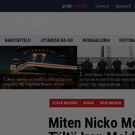
Como.fi
Episodi.fi
ETUSIVU
UUTIS
HAASTATTELU
JYTÄKESÄ GO-GO
KUVAGALLERIA
FESTIVA
2.
Miten taipuu Trio Niskalaukaukse
1.
Arvio: Saimaa on toisella covertripillään niin
Vartiaisen musiikki? Entäpä ruotsala
suvereeni, että se kääntyy itseään vastaan
metal? Pian tämäkin selviää
ELÄVÄ MUSIIKKI
KUVAA
IRON MAIDEN
Miten Nicko Mc