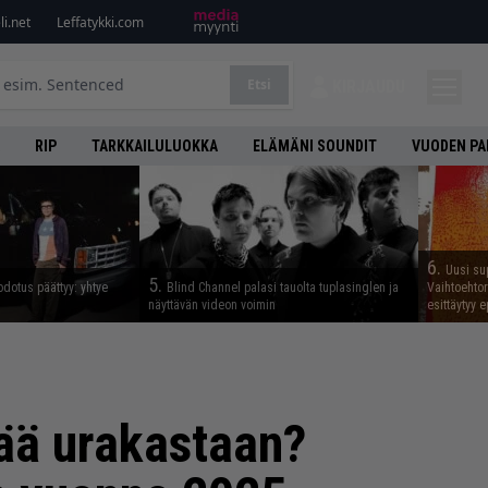
i.net
Leffatykki.com
Etsi
KIRJAUDU
RIP
TARKKAILULUOKKA
ELÄMÄNI SOUNDIT
VUODEN PA
6.
Uusi su
5.
odotus päättyy: yhtye
Blind Channel palasi tauolta tuplasinglen ja
Vaihtoehto
näyttävän videon voimin
esittäytyy 
iää urakastaan?