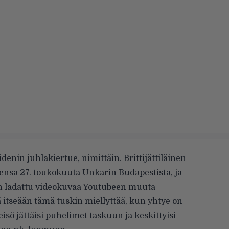
idenin juhlakiertue, nimittäin. Brittijättiläinen
ensa 27. toukokuuta Unkarin Budapestista, ja
on ladattu videokuvaa Youtubeen muuta
itseään tämä tuskin miellyttää, kun yhtye on
eisö jättäisi puhelimet taskuun ja keskittyisi