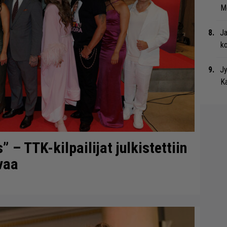
Me
Ja
ko
Jy
Ka
– TTK-kilpailijat julkistettiin
vaa