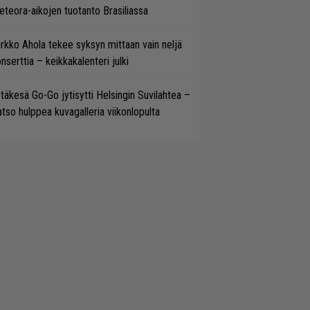
teora-aikojen tuotanto Brasiliassa
rkko Ahola tekee syksyn mittaan vain neljä
nserttia – keikkakalenteri julki
täkesä Go-Go jytisytti Helsingin Suvilahtea –
tso hulppea kuvagalleria viikonlopulta