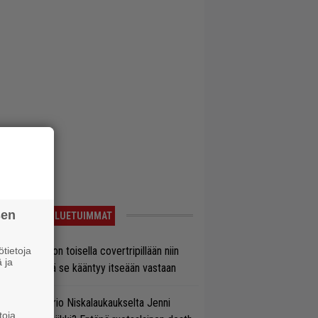
sen
LUETUIMMAT
vio: Saimaa on toisella covertripillään niin
tietoja
 ja
vereeni, että se kääntyy itseään vastaan
ten taipuu Trio Niskalaukaukselta Jenni
toja