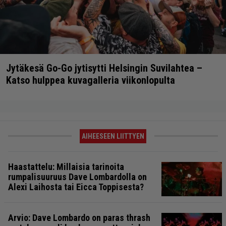
Jytäkesä Go-Go jytisytti Helsingin Suvilahtea –
Katso hulppea kuvagalleria viikonlopulta
AIHEESEEN LIITTYEN
Haastattelu: Millaisia tarinoita
rumpalisuuruus Dave Lombardolla on
Alexi Laihosta tai Eicca Toppisesta?
Arvio: Dave Lombardo on paras thrash