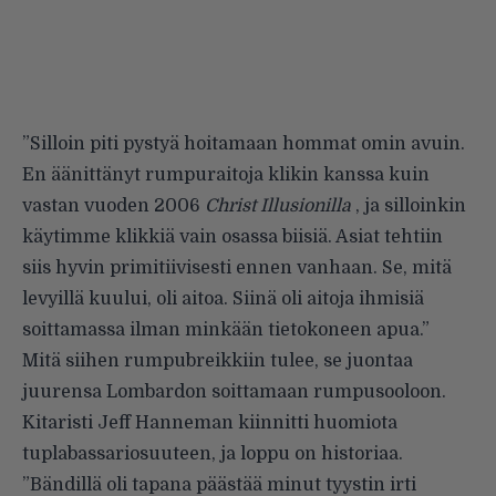
”Silloin piti pystyä hoitamaan hommat omin avuin.
En äänittänyt rumpuraitoja klikin kanssa kuin
vastan vuoden 2006
Christ Illusionilla
, ja silloinkin
käytimme klikkiä vain osassa biisiä. Asiat tehtiin
siis hyvin primitiivisesti ennen vanhaan. Se, mitä
levyillä kuului, oli aitoa. Siinä oli aitoja ihmisiä
soittamassa ilman minkään tietokoneen apua.”
Mitä siihen rumpubreikkiin tulee, se juontaa
juurensa Lombardon soittamaan rumpusooloon.
Kitaristi Jeff Hanneman kiinnitti huomiota
tuplabassariosuuteen, ja loppu on historiaa.
”Bändillä oli tapana päästää minut tyystin irti