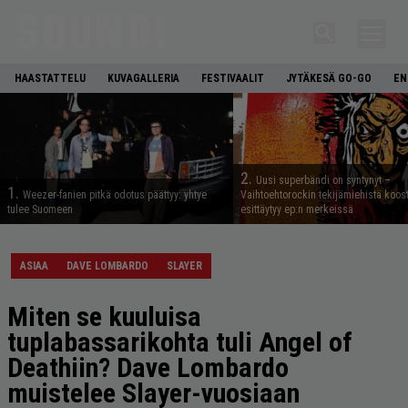
HAASTATTELU
KUVAGALLERIA
FESTIVAALIT
JYTÄKESÄ GO-GO
EN
2.
Uusi superbändi on syntynyt –
1.
Weezer-fanien pitkä odotus päättyy: yhtye
Vaihtoehtorockin tekijämiehistä koos
tulee Suomeen
esittäytyy ep:n merkeissä
ASIAA
DAVE LOMBARDO
SLAYER
Miten se kuuluisa
tuplabassarikohta tuli Angel of
Deathiin? Dave Lombardo
muistelee Slayer-vuosiaan