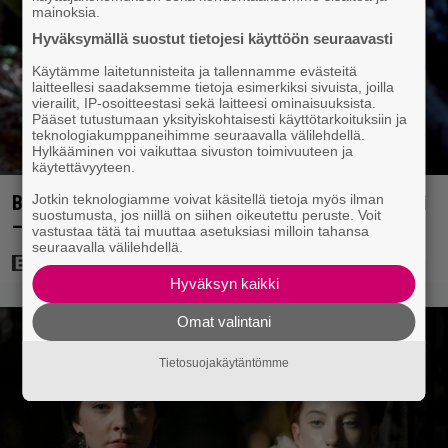
mainoksia.
Hyväksymällä suostut tietojesi käyttöön seuraavasti
Käytämme laitetunnisteita ja tallennamme evästeitä
laitteellesi saadaksemme tietoja esimerkiksi sivuista, joilla
vierailit, IP-osoitteestasi sekä laitteesi ominaisuuksista.
Pääset tutustumaan yksityiskohtaisesti käyttötarkoituksiin ja
teknologiakumppaneihimme seuraavalla välilehdellä.
Hylkääminen voi vaikuttaa sivuston toimivuuteen ja
käytettävyyteen.
Jotkin teknologiamme voivat käsitellä tietoja myös ilman
Bond-luojan 68 vuotta sitten lähettämä kirje löytyi
suostumusta, jos niillä on siihen oikeutettu peruste. Voit
– tältä 007-hahmon piti alun perin näyttää
vastustaa tätä tai muuttaa asetuksiasi milloin tahansa
seuraavalla välilehdellä.
Hyväksyn kaikki
Omat valintani
Tietosuojakäytäntömme