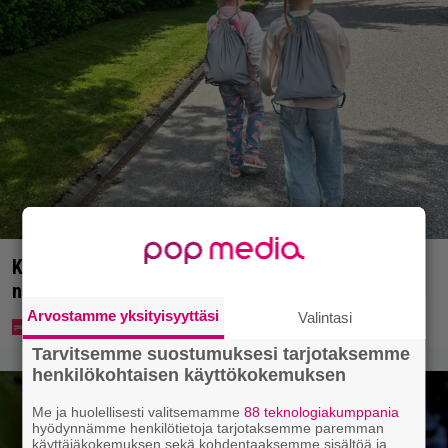
Koululaisille jaetaan ilmaisia heijastinreppuja –
näin voit lunastaa omasi S-marketista
Arvostamme yksityisyyttäsi
Valintasi
Tarvitsemme suostumuksesi tarjotaksemme
henkilökohtaisen käyttökokemuksen
Me ja huolellisesti valitsemamme
88 teknologiakumppania
hyödynnämme henkilötietoja tarjotaksemme paremman
käyttäjäkokemuksen sekä kohdentaaksemme sisältöä ja