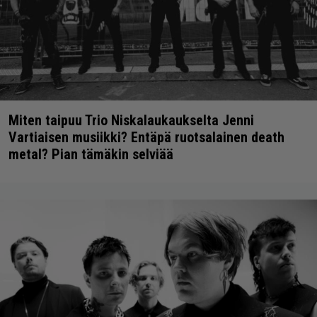
Miten taipuu Trio Niskalaukaukselta Jenni
Vartiaisen musiikki? Entäpä ruotsalainen death
metal? Pian tämäkin selviää