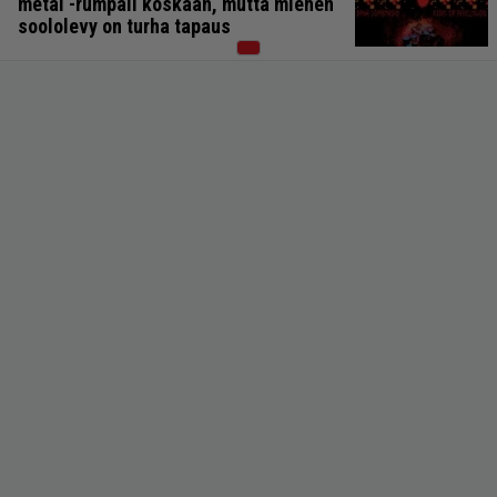
metal -rumpali koskaan, mutta miehen
soololevy on turha tapaus