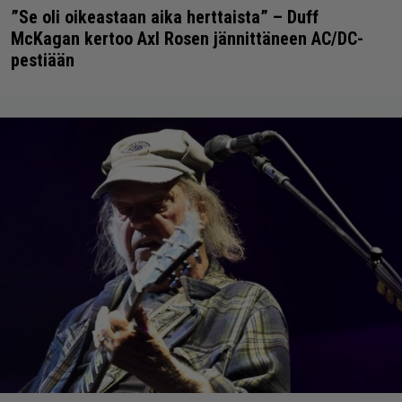
”Se oli oikeastaan aika herttaista” – Duff
McKagan kertoo Axl Rosen jännittäneen AC/DC-
pestiään