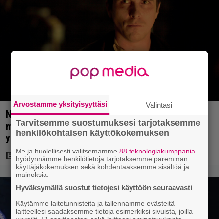
Arvostamme yksityisyyttäsi
Valintasi
Nyt Netflixissä: Christopher Nolanin viiden tähden
Tarvitsemme suostumuksesi tarjotaksemme
mysteerileffa – ”Huikean hienosti kirjoitettu
henkilökohtaisen käyttökokemuksen
yllätyskäänteiden sarja”
Me ja huolellisesti valitsemamme
88 teknologiakumppania
hyödynnämme henkilötietoja tarjotaksemme paremman
käyttäjäkokemuksen sekä kohdentaaksemme sisältöä ja
mainoksia.
Hyväksymällä suostut tietojesi käyttöön seuraavasti
Käytämme laitetunnisteita ja tallennamme evästeitä
laitteellesi saadaksemme tietoja esimerkiksi sivuista, joilla
vierailit, IP-osoitteestasi sekä laitteesi ominaisuuksista.