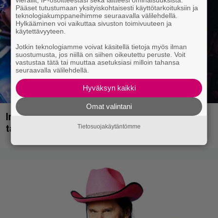
Pääset tutustumaan yksityiskohtaisesti käyttötarkoituksiin ja
teknologiakumppaneihimme seuraavalla välilehdellä.
Hylkääminen voi vaikuttaa sivuston toimivuuteen ja
käytettävyyteen.
Jotkin teknologiamme voivat käsitellä tietoja myös ilman
suostumusta, jos niillä on siihen oikeutettu peruste. Voit
vastustaa tätä tai muuttaa asetuksiasi milloin tahansa
seuraavalla välilehdellä.
Hyväksyn kaikki
Omat valintani
Iron Maidenin keulilla on laulanut tähän mennessä
tasan yksi legenda, julistaa ex-solisti
Tietosuojakäytäntömme