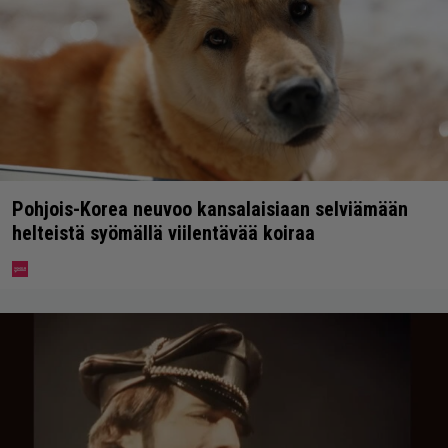
Pohjois-Korea neuvoo kansalaisiaan selviämään
helteistä syömällä viilentävää koiraa