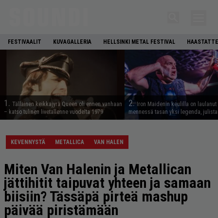
FESTIVAALIT
KUVAGALLERIA
HELLSINKI METAL FESTIVAL
HAASTATTE
1.
2.
Tällainen keikkajyrä Queen oli ennen vanhaan
Iron Maidenin keulilla on laulanut
– katso tulinen livetallenne vuodelta 1979
mennessä tasan yksi legenda, julistaa
KEVENNYSTÄ
METALLICA
VAN HALEN
Miten Van Halenin ja Metallican
jättihitit taipuvat yhteen ja samaan
biisiin? Tässäpä pirteä mashup
päivää piristämään