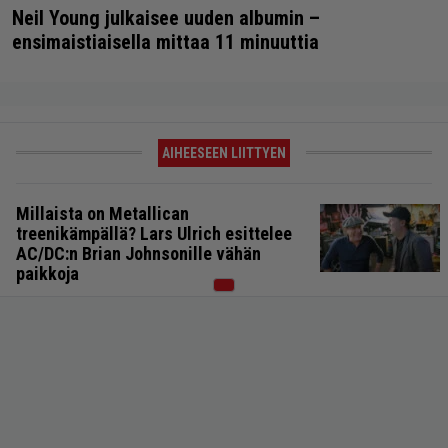
Neil Young julkaisee uuden albumin –
ensimaistiaisella mittaa 11 minuuttia
AIHEESEEN LIITTYEN
Millaista on Metallican
treenikämpällä? Lars Ulrich esittelee
AC/DC:n Brian Johnsonille vähän
paikkoja