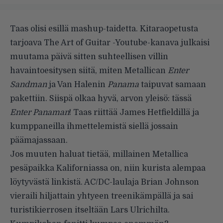
Taas olisi esillä mashup-taidetta. Kitaraopetusta
tarjoava The Art of Guitar -Youtube-kanava julkaisi
muutama päivä sitten suhteellisen villin
havaintoesitysen siitä, miten Metallican
Enter
Sandman
ja Van Halenin
Panama
taipuvat samaan
pakettiin. Siispä olkaa hyvä, arvon yleisö: tässä
Enter Panaman
! Taas riittää James Hetfieldillä ja
kumppaneilla ihmettelemistä siellä jossain
päämajassaan.
Jos muuten haluat tietää, millainen Metallica
pesäpaikka Kaliforniassa on, niin kurista alempaa
löytyvästä linkistä. AC/DC-laulaja Brian Johnson
vieraili hiljattain yhtyeen treenikämpällä ja sai
turistikierrosen itseltään Lars Ulrichilta.