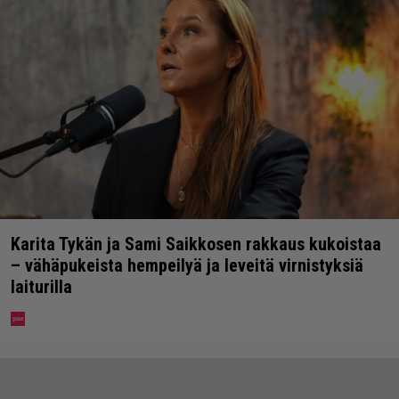
Karita Tykän ja Sami Saikkosen rakkaus kukoistaa
– vähäpukeista hempeilyä ja leveitä virnistyksiä
laiturilla