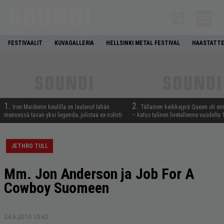
FESTIVAALIT
KUVAGALLERIA
HELLSINKI METAL FESTIVAL
HAASTATTE
1.
2.
Iron Maidenin keulilla on laulanut tähän
Tällainen keikkajyrä Queen oli e
mennessä tasan yksi legenda, julistaa ex-solisti
– katso tulinen livetallenne vuodelta
JETHRO TULL
Mm. Jon Anderson ja Job For A
Cowboy Suomeen
24.6.2010 10:42