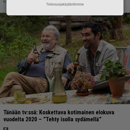
Tietosuojakäytäntömme
Tänään tv:ssä: Koskettava kotimainen elokuva
vuodelta 2020 – ”Tehty isolla sydämellä”