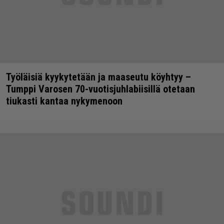
Työläisiä kyykytetään ja maaseutu köyhtyy –
Tumppi Varosen 70-vuotisjuhlabiisillä otetaan
tiukasti kantaa nykymenoon