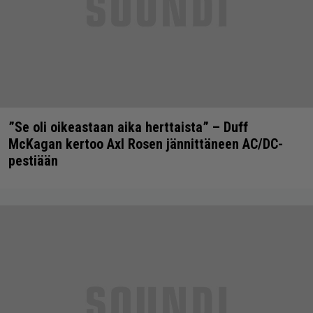
”Se oli oikeastaan aika herttaista” – Duff
McKagan kertoo Axl Rosen jännittäneen AC/DC-
pestiään