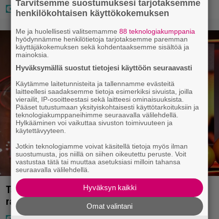
Tarvitsemme suostumuksesi tarjotaksemme
henkilökohtaisen käyttökokemuksen
Me ja huolellisesti valitsemamme
88 teknologiakumppania
hyödynnämme henkilötietoja tarjotaksemme paremman
käyttäjäkokemuksen sekä kohdentaaksemme sisältöä ja
mainoksia.
Hyväksymällä suostut tietojesi käyttöön seuraavasti
Käytämme laitetunnisteita ja tallennamme evästeitä
laitteellesi saadaksemme tietoja esimerkiksi sivuista, joilla
vierailit, IP-osoitteestasi sekä laitteesi ominaisuuksista.
Pääset tutustumaan yksityiskohtaisesti käyttötarkoituksiin ja
teknologiakumppaneihimme seuraavalla välilehdellä.
Hylkääminen voi vaikuttaa sivuston toimivuuteen ja
käytettävyyteen.
Jotkin teknologiamme voivat käsitellä tietoja myös ilman
suostumusta, jos niillä on siihen oikeutettu peruste. Voit
vastustaa tätä tai muuttaa asetuksiasi milloin tahansa
seuraavalla välilehdellä.
Hyväksyn kaikki
Täällä pelattiin lauantain Loton ja Jokerin isot
rahat – Tokmannilla, ABC:lla, netissä…
Omat valintani