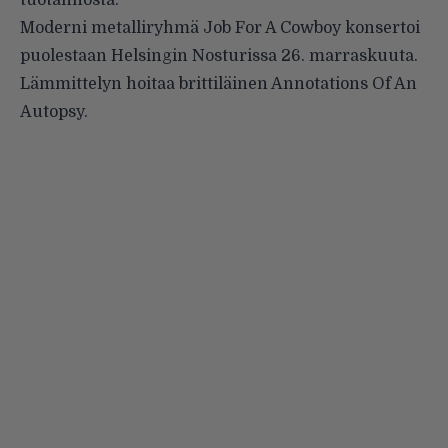
tuotannosta.
Moderni metalliryhmä
Job For A Cowboy
konsertoi
puolestaan Helsingin Nosturissa 26. marraskuuta.
Lämmittelyn hoitaa brittiläinen Annotations Of An
Autopsy.