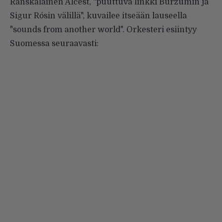
Ranskalainen
Alcest
, "puuttuva linkki Burzumin ja
Sigur Rósin välillä", kuvailee itseään lauseella
"sounds from another world". Orkesteri esiintyy
Suomessa seuraavasti: