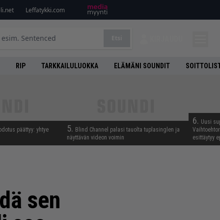
i.net
Leffatykki.com
Etsi
KIRJAUDU
RIP
TARKKAILULUOKKA
ELÄMÄNI SOUNDIT
SOITTOLIS
6.
Uusi su
5.
odotus päättyy: yhtye
Blind Channel palasi tauolta tuplasinglen ja
Vaihtoehto
näyttävän videon voimin
esittäytyy 
hdä sen