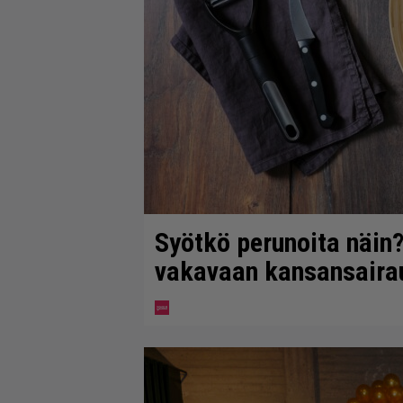
Syötkö perunoita näin?
vakavaan kansansaira