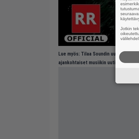
esimerkiks
tutustuma
seuraaval
käytettäv
Jotkin te
oikeutett
välilehdel
Lue myös:
Tilaa Soundin uutiskirje ja
ajankohtaiset musiikin uutiset ja puh