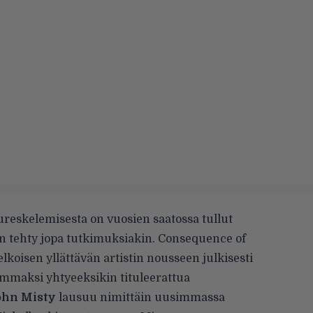
reskelemisesta on vuosien saatossa tullut
on tehty jopa
tutkimuksiakin
.
Consequence of
lkoisen yllättävän artistin nousseen julkisesti
maksi yhtyeeksikin tituleerattua
ohn Misty
lausuu nimittäin uusimmassa