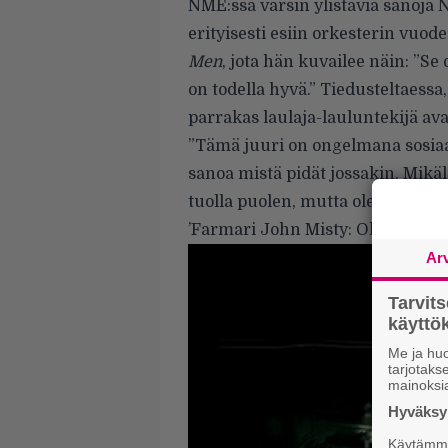
NME:ssä varsin ylistäviä sanoja 
erityisesti esiin orkesterin vuo
Men
, jota hän kuvailee näin: ”Se 
on todella hyvä.” Tiedusteltaessa
parrakas laulaja-lauluntekijä av
”Tämä juuri on ongelmana sosiaal
sanoa mistä pidät jossakin. Mikäli 
tuolla puolen, mutta olen Nickel
’Farmari John Misty: Olen Nickel
Ar
Tarvit
käytt
Me ja huo
tarjotak
mainoksi
Hyväksym
Käytämme 