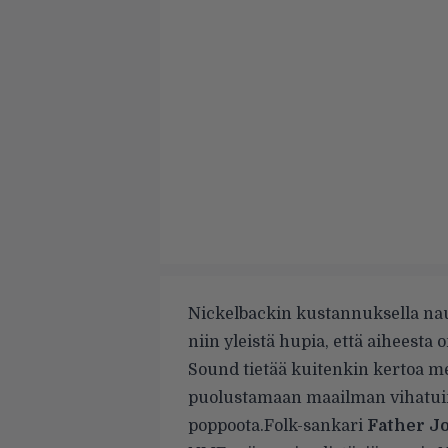
Nickelbackin kustannuksella nau
niin yleistä hupia, että aiheesta 
Sound
tietää kuitenkin kertoa me
puolustamaan maailman vihatuim
poppoota.
Folk-sankari
Father J