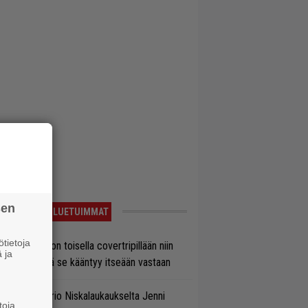
sen
LUETUIMMAT
tietoja
vio: Saimaa on toisella covertripillään niin
 ja
vereeni, että se kääntyy itseään vastaan
ten taipuu Trio Niskalaukaukselta Jenni
toja