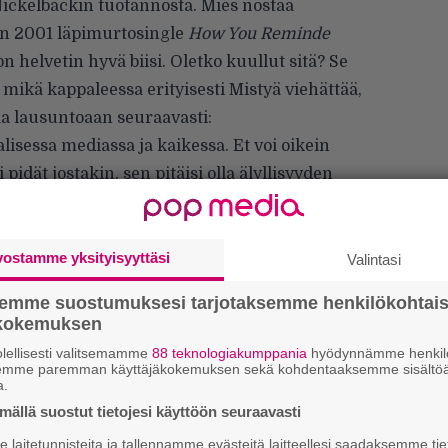
Nickelbackin tuotannosta. Mies nostaa
den 2001 läpimurtosingle
How You Reminde
on helvetin hyvä biisi. Oletko kuullut sitä? Se
, mikä kappaleessa erityisesti Mistyä viehättää,
aa lausuntoaan seuraavasti:
isessa mediassa ja kaikessa. Et voi oikein
pidät jostakin, sen pitäisi olla älyllisyyden
backin tukena. Haluan tehdä sen tiettäväksi.
backin tukena.'”
vostamme yksityisyyttäsi
Valintasi
semme suostumuksesi tarjotaksemme henkilökohtai
ökokemuksen
lellisesti valitsemamme
88 teknologiakumppania
hyödynnämme henkilö
Ar
semme paremman käyttäjäkokemuksen sekä kohdentaaksemme sisältöä
su
a.
ällä suostut tietojesi käyttöön seuraavasti
Mi
laitetunnisteita ja tallennamme evästeitä laitteellesi saadaksemme tie