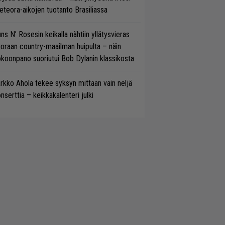
teora-aikojen tuotanto Brasiliassa
ns N’ Rosesin keikalla nähtiin yllätysvieras
oraan country-maailman huipulta – näin
koonpano suoriutui Bob Dylanin klassikosta
rkko Ahola tekee syksyn mittaan vain neljä
nserttia – keikkakalenteri julki