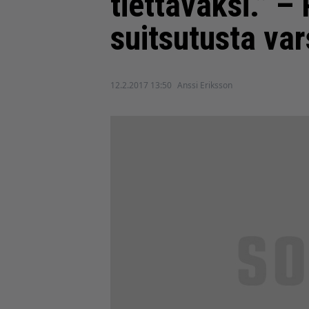
tiettäväksi.” –
suitsutusta var
12.2.2017 13:50
Anssi Eriksson