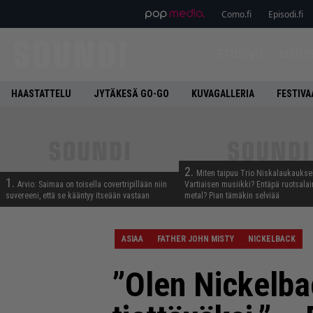
Como.fi
Episodi.fi
ETUSIVU
UUTIS
HAASTATTELU
JYTÄKESÄ GO-GO
KUVAGALLERIA
FESTIVA
2.
Miten taipuu Trio Niskalaukaukse
1.
Arvio: Saimaa on toisella covertripillään niin
Vartiaisen musiikki? Entäpä ruotsala
suvereeni, että se kääntyy itseään vastaan
metal? Pian tämäkin selviää
ASIAA
FATHER JOHN MISTY
NICKELBACK
”Olen Nickelba