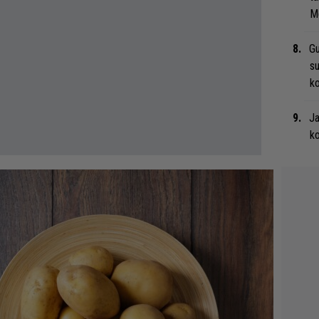
Me
Gu
su
ko
Ja
ko