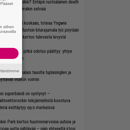
rtiaisen musiikki? Entäpä ruotsalainen death
. Pääset
e
tal? Pian tämäkin selviää
 on nyt tai ei koskaan, toteaa Yngwie
n siihen
lmsteen – Ruotsin kitarajumala lyö pöytään
uraavalla
den biisin ja kertoo tulevasta levystä
ezer-fanien pitkä odotus päättyy: yhtye
ulee Suomeen
äytäntömme
ind Channel palasi tauolta tuplasinglen ja
yttävän videon voimin
si superbändi on syntynyt –
ihtoehtorockin tekijämiehistä koostuva
hmä esittäytyy ep:n merkeissä
nkin Park kertoo huomionarvoisia uutisia ja
rjoaa uutta nähtävää – näin yhtyeeltä irtosi