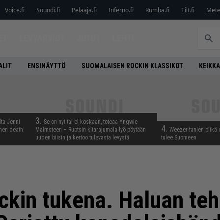
Voice.fi
Soundi.fi
Pelaaja.fi
Inferno.fi
Rumba.fi
Tilt.fi
Metel
ET
LEVYARVIOT
JUTUT
LEHTI
ALIT
ENSINÄYTTÖ
SUOMALAISEN ROCKIN KLASSIKOT
KEIKKA
3.
lta Jenni
Se on nyt tai ei koskaan, toteaa Yngwie
4.
inen death
Malmsteen – Ruotsin kitarajumala lyö pöytään
Weezer-fanien pitkä 
uuden biisin ja kertoo tulevasta levystä
tulee Suomeen
ckin tukena. Haluan te