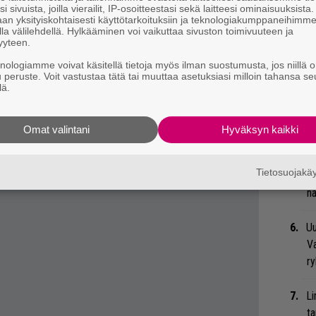
Va
i sivuista, joilla vierailit, IP-osoitteestasi sekä laitteesi ominaisuuksista
an yksityiskohtaisesti käyttötarkoituksiin ja teknologiakumppaneihimm
me
la välilehdellä. Hylkääminen voi vaikuttaa sivuston toimivuuteen ja
yyteen.
Se
knologiamme voivat käsitellä tietoja myös ilman suostumusta, jos niillä o
Ma
u peruste. Voit vastustaa tätä tai muuttaa asetuksiasi milloin tahansa se
lä.
uu
 tiedät mistä kahvitauolla puhutaan! Nappaa
We
Omat valintani
Hyväksyn kaikki
t
eenaiheet suoraan sähköpostiin tästä.
Tietosuojak
Bl
nä
Uu
Va
ry
Li
ta