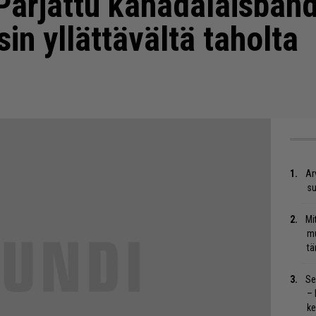
 Parjattu kanadalaisbänd
sin yllättävältä taholta
Ar
su
Mi
mu
tä
Se
– 
ke