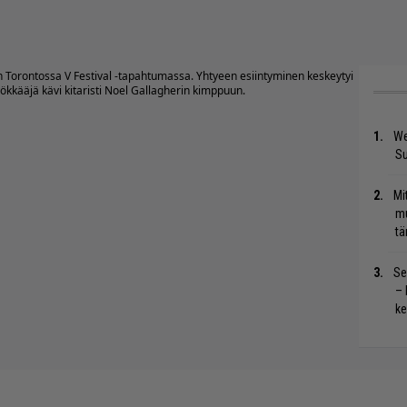
n Torontossa V Festival -tapahtumassa. Yhtyeen esiintyminen keskeytyi
ökkääjä kävi kitaristi Noel Gallagherin kimppuun.
We
S
Mi
mu
tä
Se
– 
ke