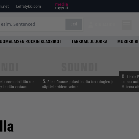
i.net
Leffatykki.com
Etsi
KIRJAUDU
UOMALAISEN ROCKIN KLASSIKOT
TARKKAILULUOKKA
MUSIIKKIB
6.
Linkin 
5.
lla covertripillään niin
Blind Channel palasi tauolta tuplasinglen ja
tarjoaa uut
yy itseään vastaan
näyttävän videon voimin
Meteora-aik
lla