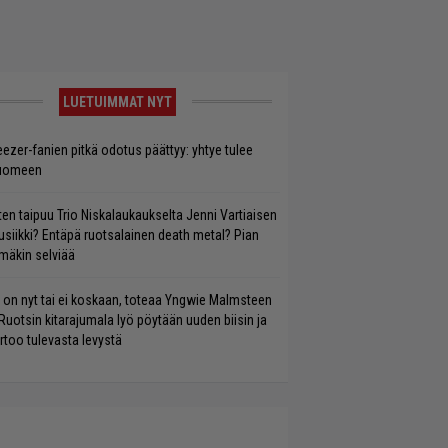
LUETUIMMAT NYT
ezer-fanien pitkä odotus päättyy: yhtye tulee
uomeen
ten taipuu Trio Niskalaukaukselta Jenni Vartiaisen
siikki? Entäpä ruotsalainen death metal? Pian
mäkin selviää
 on nyt tai ei koskaan, toteaa Yngwie Malmsteen
Ruotsin kitarajumala lyö pöytään uuden biisin ja
rtoo tulevasta levystä