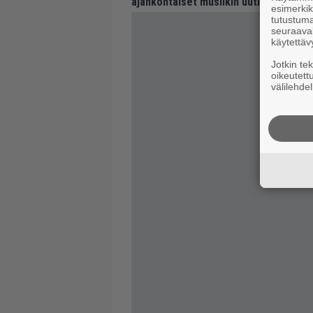
ajankohtaiset musiikin uutiset ja puh
esimerkiks
tutustuma
seuraaval
käytettäv
Jotkin te
oikeutett
välilehdel