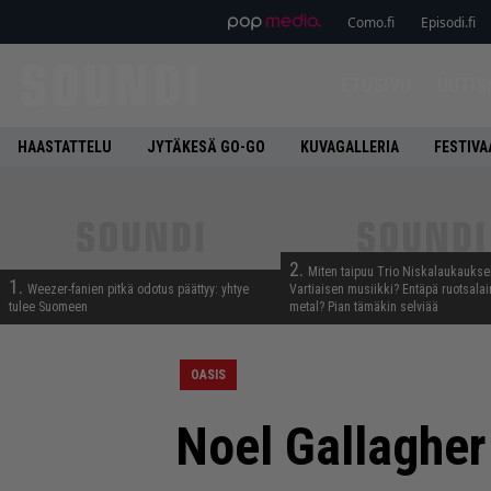
Como.fi
Episodi.fi
ETUSIVU
UUTIS
HAASTATTELU
JYTÄKESÄ GO-GO
KUVAGALLERIA
FESTIVA
2.
Miten taipuu Trio Niskalaukaukse
1.
Weezer-fanien pitkä odotus päättyy: yhtye
Vartiaisen musiikki? Entäpä ruotsala
tulee Suomeen
metal? Pian tämäkin selviää
OASIS
Noel Gallagher