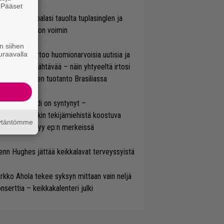
. Pääset
e
ind Channel palasi tauolta tuplasinglen ja
yttävän videon voimin
n siihen
uraavalla
nkin Park kertoo huomionarvoisia uutisia ja
rjoaa uutta nähtävää – näin yhtyeeltä irtosi
teora-aikojen tuotanto Brasiliassa
si superbändi on syntynyt –
ihtoehtorockin tekijämiehistä koostuva
äytäntömme
hmä esittäytyy ep:n merkeissä
enn Hughes jättää keikkalavat terveyssyistä
rkko Ahola tekee syksyn mittaan vain neljä
nserttia – keikkakalenteri julki