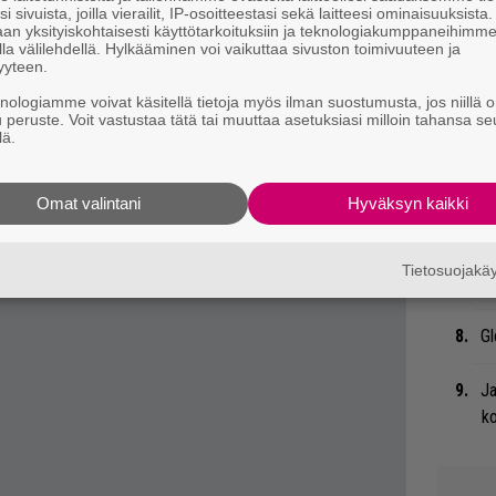
eenaiheet suoraan sähköpostiin tästä.
i sivuista, joilla vierailit, IP-osoitteestasi sekä laitteesi ominaisuuksista
an yksityiskohtaisesti käyttötarkoituksiin ja teknologiakumppaneihimm
Bl
la välilehdellä. Hylkääminen voi vaikuttaa sivuston toimivuuteen ja
nä
yyteen.
knologiamme voivat käsitellä tietoja myös ilman suostumusta, jos niillä o
u peruste. Voit vastustaa tätä tai muuttaa asetuksiasi milloin tahansa se
Li
lä.
ta
Me
Omat valintani
Hyväksyn kaikki
Uu
Va
Tietosuojak
ry
Gl
Ja
ko