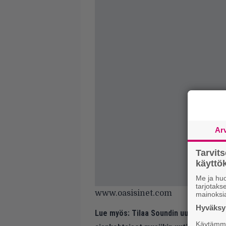
Ar
Tarvit
käytt
Me ja huo
tarjotak
www.oasisinet.com
mainoksi
Hyväksym
Lue myös:
Tilaa Soundin uutiskirje ja
Käytämme 