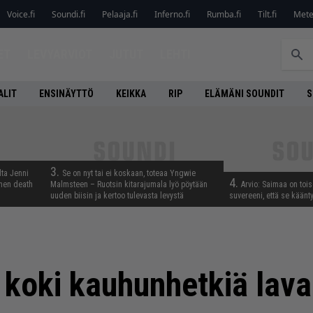
Voice.fi
Soundi.fi
Pelaaja.fi
Inferno.fi
Rumba.fi
Tilt.fi
Metel
ET
LEVYARVIOT
JUTUT
LEHTI
ALIT
ENSINÄYTTÖ
KEIKKA
RIP
ELÄMÄNI SOUNDIT
S
3.
lta Jenni
Se on nyt tai ei koskaan, toteaa Yngwie
4.
inen death
Malmsteen – Ruotsin kitarajumala lyö pöytään
Arvio: Saimaa on toise
uuden biisin ja kertoo tulevasta levystä
suvereeni, että se käänt
 koki kauhunhetkiä lava