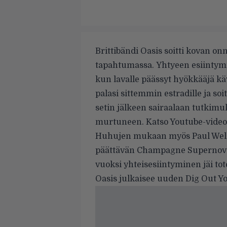
Brittibändi Oasis soitti kovan o
tapahtumassa. Yhtyeen esiintym
kun lavalle päässyt hyökkääjä kä
palasi sittemmin estradille ja so
setin jälkeen sairaalaan tutkimu
murtuneen. Katso Youtube-vide
Huhujen mukaan myös Paul Welleri
päättävän Champagne Supernova
vuoksi yhteisesiintyminen jäi to
Oasis julkaisee uuden Dig Out Y