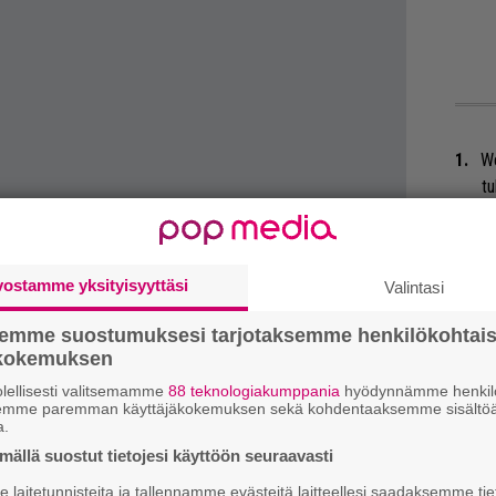
We
t
Mi
Va
vostamme yksityisyyttäsi
Valintasi
me
semme suostumuksesi tarjotaksemme henkilökohtai
Se
ökokemuksen
Ma
lellisesti valitsemamme
88 teknologiakumppania
hyödynnämme henkilö
uu
semme paremman käyttäjäkokemuksen sekä kohdentaaksemme sisältöä
a.
Ar
ällä suostut tietojesi käyttöön seuraavasti
 tiedät mistä kahvitauolla puhutaan! Nappaa
su
laitetunnisteita ja tallennamme evästeitä laitteellesi saadaksemme tie