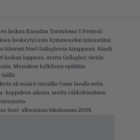
nnen keikan Kanadan Torontossa V Festival -
inen keskeytyi noin kymmeneksi minuutiksi,
vi kitaristi Noel Gallagherin kimppuun. Bändi
itti keikan loppuun, mutta Gallagher vietiin
ksiin. Muusikon kylkiluun epäiltiin
o
täällä.
n oli määrä vierailla Oasis-lavalla setin
 -kappaleen aikana, mutta välikohtauksen
teutumatta.
our Soul -albuminsa lokakuussa 2008.