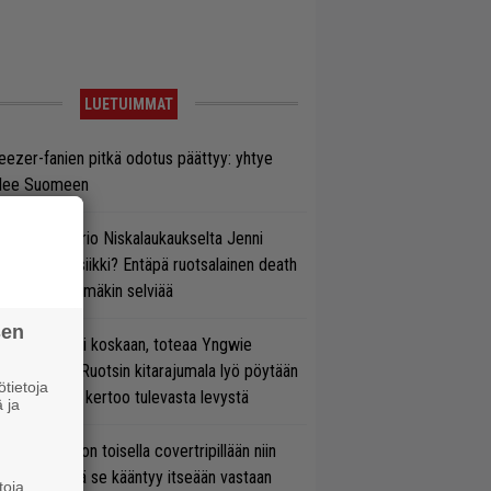
LUETUIMMAT
ezer-fanien pitkä odotus päättyy: yhtye
ulee Suomeen
ten taipuu Trio Niskalaukaukselta Jenni
rtiaisen musiikki? Entäpä ruotsalainen death
tal? Pian tämäkin selviää
sen
 on nyt tai ei koskaan, toteaa Yngwie
lmsteen – Ruotsin kitarajumala lyö pöytään
tietoja
den biisin ja kertoo tulevasta levystä
 ja
vio: Saimaa on toisella covertripillään niin
vereeni, että se kääntyy itseään vastaan
toja