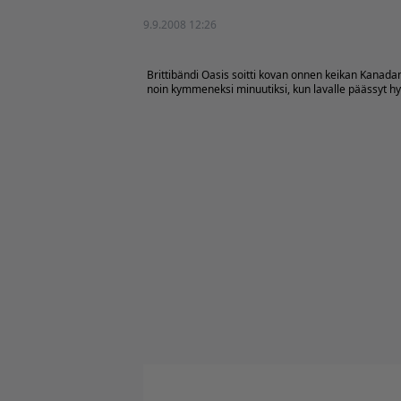
9.9.2008 12:26
Brittibändi Oasis soitti kovan onnen keikan Kanada
noin kymmeneksi minuutiksi, kun lavalle päässyt hy