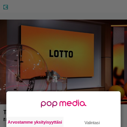
Täällä pelattiin lauantain Loton ja Jokerin isot
rahat – Tokmannilla, ABC:lla, netissä…
Arvostamme yksityisyyttäsi
Valintasi