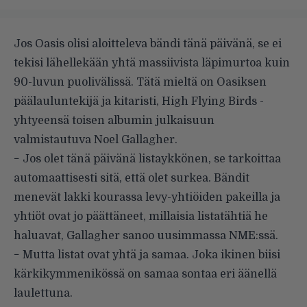
Jos Oasis olisi aloitteleva bändi tänä päivänä, se ei
tekisi lähellekään yhtä massiivista läpimurtoa kuin
90-luvun puolivälissä. Tätä mieltä on Oasiksen
päälauluntekijä ja kitaristi, High Flying Birds -
yhtyeensä toisen albumin julkaisuun
valmistautuva Noel Gallagher.
− Jos olet tänä päivänä listaykkönen, se tarkoittaa
automaattisesti sitä, että olet surkea. Bändit
menevät lakki kourassa levy-yhtiöiden pakeilla ja
yhtiöt ovat jo päättäneet, millaisia listatähtiä he
haluavat, Gallagher sanoo uusimmassa NME:ssä.
− Mutta listat ovat yhtä ja samaa. Joka ikinen biisi
kärkikymmenikössä on samaa sontaa eri äänellä
laulettuna.