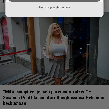
Tietosuojakäytäntömme
”Mitä isompi vehje, sen paremmin kulkee” –
Susanna Penttilä suuntasi Bangbussinsa Helsingin
keskustaan