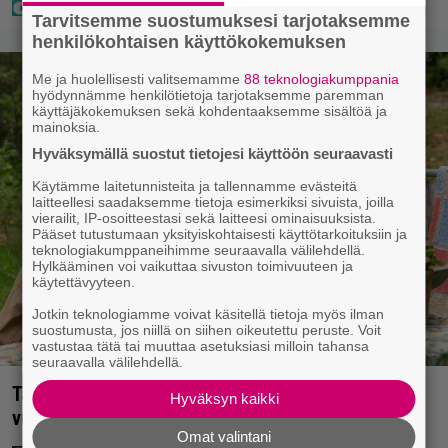
Tarvitsemme suostumuksesi tarjotaksemme
henkilökohtaisen käyttökokemuksen
Me ja huolellisesti valitsemamme
88 teknologiakumppania
hyödynnämme henkilötietoja tarjotaksemme paremman
käyttäjäkokemuksen sekä kohdentaaksemme sisältöä ja
mainoksia.
Hyväksymällä suostut tietojesi käyttöön seuraavasti
Käytämme laitetunnisteita ja tallennamme evästeitä
laitteellesi saadaksemme tietoja esimerkiksi sivuista, joilla
vierailit, IP-osoitteestasi sekä laitteesi ominaisuuksista.
Pääset tutustumaan yksityiskohtaisesti käyttötarkoituksiin ja
teknologiakumppaneihimme seuraavalla välilehdellä.
Hylkääminen voi vaikuttaa sivuston toimivuuteen ja
käytettävyyteen.
Jotkin teknologiamme voivat käsitellä tietoja myös ilman
suostumusta, jos niillä on siihen oikeutettu peruste. Voit
vastustaa tätä tai muuttaa asetuksiasi milloin tahansa
seuraavalla välilehdellä.
Tänään tv:ssä: Koskettava kotimainen elokuva
Hyväksyn kaikki
vuodelta 2020 – ”Tehty isolla sydämellä”
Omat valintani