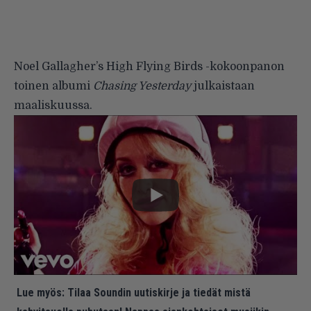
Noel Gallagher’s High Flying Birds -kokoonpanon
toinen albumi
Chasing Yesterday
julkaistaan
maaliskuussa.
Lue myös:
Tilaa Soundin uutiskirje ja tiedät mistä