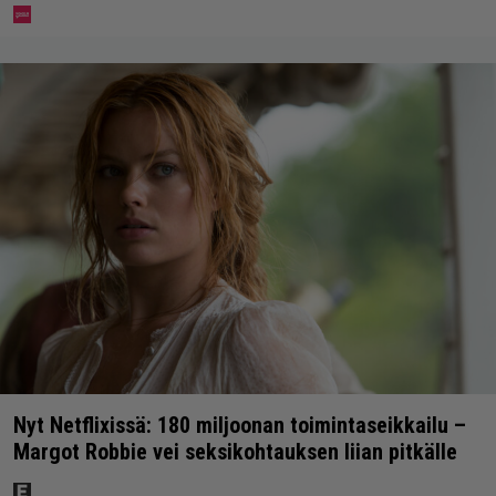
Nyt Netflixissä: 180 miljoonan toimintaseikkailu –
Margot Robbie vei seksikohtauksen liian pitkälle