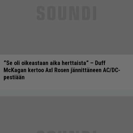
”Se oli oikeastaan aika herttaista” – Duff
McKagan kertoo Axl Rosen jännittäneen AC/DC-
pestiään