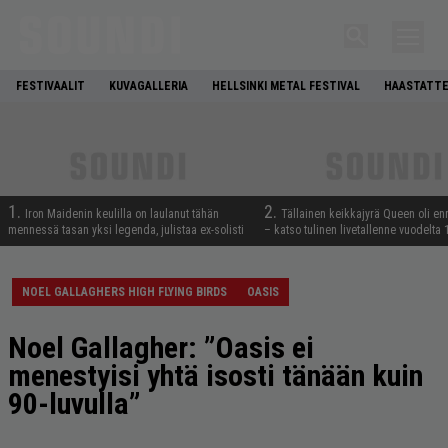
FESTIVAALIT
KUVAGALLERIA
HELLSINKI METAL FESTIVAL
HAASTATTE
1.
2.
Iron Maidenin keulilla on laulanut tähän
Tällainen keikkajyrä Queen oli e
mennessä tasan yksi legenda, julistaa ex-solisti
– katso tulinen livetallenne vuodelta
NOEL GALLAGHERS HIGH FLYING BIRDS
OASIS
Noel Gallagher: ”Oasis ei
menestyisi yhtä isosti tänään kuin
90-luvulla”