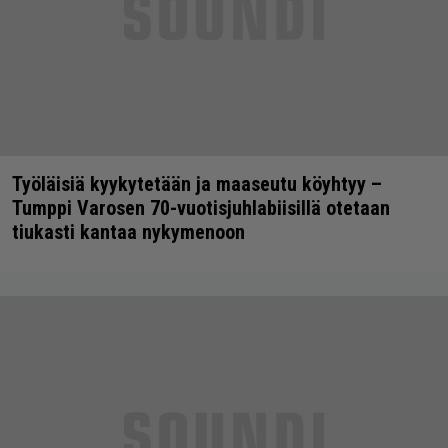
Työläisiä kyykytetään ja maaseutu köyhtyy –
Tumppi Varosen 70-vuotisjuhlabiisillä otetaan
tiukasti kantaa nykymenoon