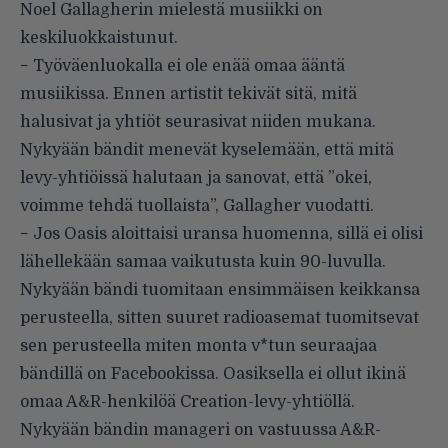
Noel Gallagherin mielestä musiikki on
keskiluokkaistunut.
− Työväenluokalla ei ole enää omaa ääntä
musiikissa.
Ennen artistit tekivät sitä, mitä
halusivat ja yhtiöt seurasivat niiden mukana.
Nykyään bändit menevät kyselemään, että mitä
levy-yhtiöissä halutaan ja sanovat, että ”okei,
voimme tehdä tuollaista”, Gallagher vuodatti.
− Jos Oasis aloittaisi uransa huomenna, sillä ei olisi
lähellekään samaa vaikutusta kuin 90-luvulla.
Nykyään bändi tuomitaan ensimmäisen keikkansa
perusteella, sitten suuret radioasemat tuomitsevat
sen perusteella miten monta v*tun seuraajaa
bändillä on Facebookissa. Oasiksella ei ollut ikinä
omaa A&R-henkilöä Creation-levy-yhtiöllä.
Nykyään bändin manageri on vastuussa A&R-