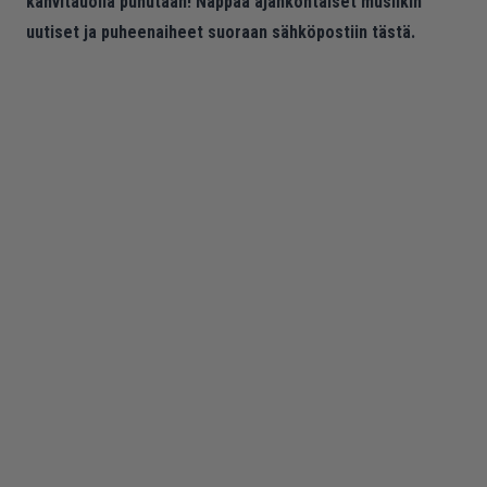
kahvitauolla puhutaan! Nappaa ajankohtaiset musiikin
uutiset ja puheenaiheet suoraan sähköpostiin tästä.