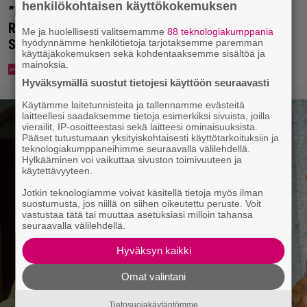
henkilökohtaisen käyttökokemuksen
”Nukuimme kaikki viisi samassa huoneessa” –
Renny Harlinin perhe vietti unelmien kesän
Me ja huolellisesti valitsemamme
88 teknologiakumppania
Suomessa
hyödynnämme henkilötietoja tarjotaksemme paremman
käyttäjäkokemuksen sekä kohdentaaksemme sisältöä ja
mainoksia.
Hyväksymällä suostut tietojesi käyttöön seuraavasti
Käytämme laitetunnisteita ja tallennamme evästeitä
laitteellesi saadaksemme tietoja esimerkiksi sivuista, joilla
vierailit, IP-osoitteestasi sekä laitteesi ominaisuuksista.
Pääset tutustumaan yksityiskohtaisesti käyttötarkoituksiin ja
teknologiakumppaneihimme seuraavalla välilehdellä.
Hylkääminen voi vaikuttaa sivuston toimivuuteen ja
käytettävyyteen.
Jotkin teknologiamme voivat käsitellä tietoja myös ilman
suostumusta, jos niillä on siihen oikeutettu peruste. Voit
vastustaa tätä tai muuttaa asetuksiasi milloin tahansa
seuraavalla välilehdellä.
Hyväksyn kaikki
Omat valintani
Tietosuojakäytäntömme