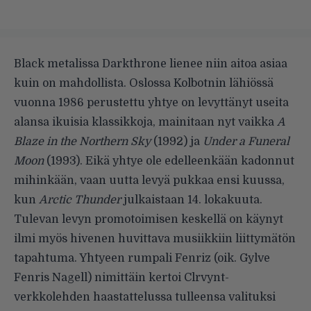
Black metalissa Darkthrone lienee niin aitoa asiaa
kuin on mahdollista. Oslossa Kolbotnin lähiössä
vuonna 1986 perustettu yhtye on levyttänyt useita
alansa ikuisia klassikkoja, mainitaan nyt vaikka
A
Blaze in the Northern Sky
(1992) ja
Under a Funeral
Moon
(1993). Eikä yhtye ole edelleenkään kadonnut
mihinkään, vaan uutta levyä pukkaa ensi kuussa,
kun
Arctic Thunder
julkaistaan 14. lokakuuta.
Tulevan levyn promotoimisen keskellä on käynyt
ilmi myös hivenen huvittava musiikkiin liittymätön
tapahtuma. Yhtyeen rumpali Fenriz (oik. Gylve
Fenris Nagell) nimittäin kertoi
Clrvynt-
verkkolehden
haastattelussa tulleensa valituksi