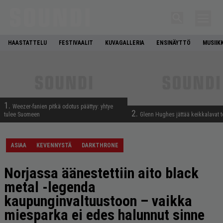
HAASTATTELU
FESTIVAALIT
KUVAGALLERIA
ENSINÄYTTÖ
MUSIIK
1.
Weezer-fanien pitkä odotus päättyy: yhtye
2.
tulee Suomeen
Glenn Hughes jättää keikkalavat t
ASIAA
KEVENNYSTÄ
DARKTHRONE
Norjassa äänestettiin aito black
metal -legenda
kaupunginvaltuustoon – vaikka
miesparka ei edes halunnut sinne