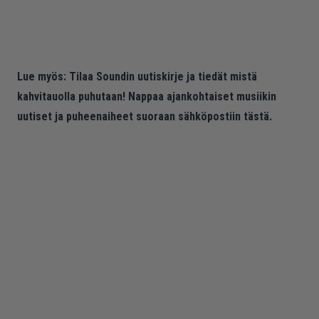
Lue myös:
Tilaa Soundin uutiskirje ja tiedät mistä
kahvitauolla puhutaan! Nappaa ajankohtaiset musiikin
uutiset ja puheenaiheet suoraan sähköpostiin tästä.