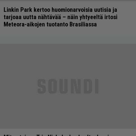
Linkin Park kertoo huomionarvoisia uutisia ja
tarjoaa uutta nähtävää – näin yhtyeeltä irtosi
Meteora-aikojen tuotanto Brasiliassa