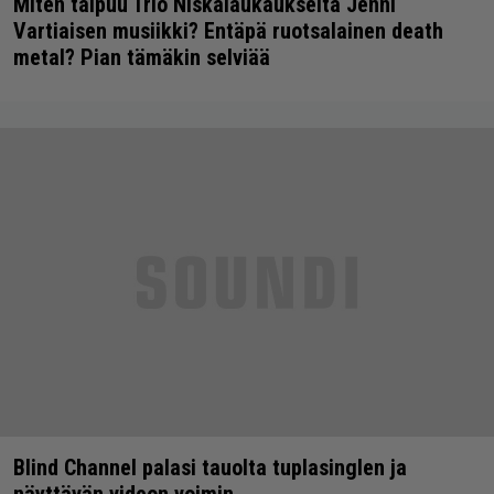
Miten taipuu Trio Niskalaukaukselta Jenni
Vartiaisen musiikki? Entäpä ruotsalainen death
metal? Pian tämäkin selviää
Blind Channel palasi tauolta tuplasinglen ja
näyttävän videon voimin