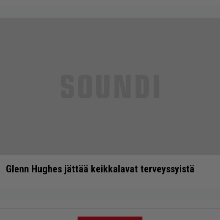
Glenn Hughes jättää keikkalavat terveyssyistä