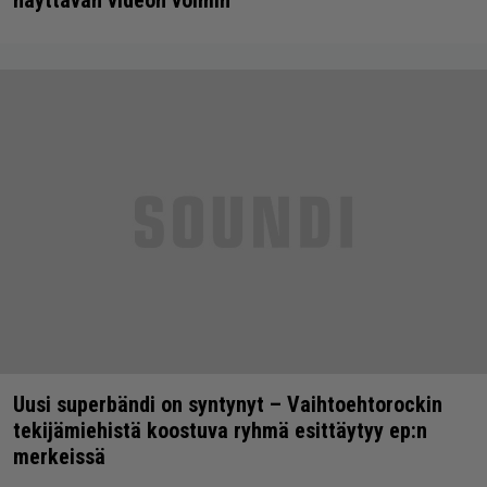
Uusi superbändi on syntynyt – Vaihtoehtorockin
tekijämiehistä koostuva ryhmä esittäytyy ep:n
merkeissä