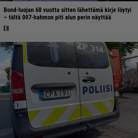
Bond-luojan 68 vuotta sitten lähettämä kirje löytyi
– tältä 007-hahmon piti alun perin näyttää