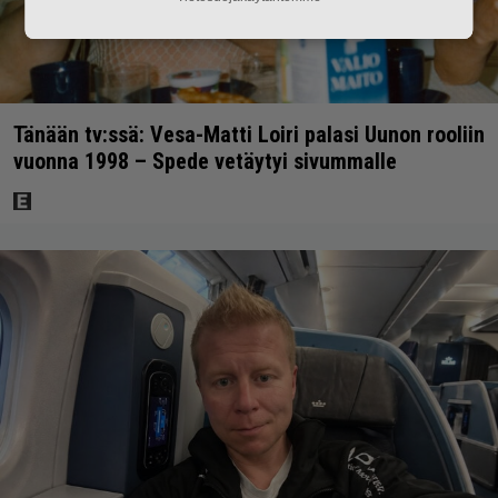
Tänään tv:ssä: Vesa-Matti Loiri palasi Uunon rooliin
vuonna 1998 – Spede vetäytyi sivummalle