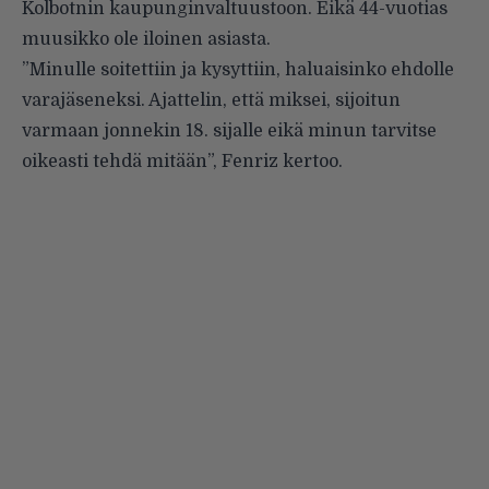
Kolbotnin kaupunginvaltuustoon. Eikä 44-vuotias
muusikko ole iloinen asiasta.
”Minulle soitettiin ja kysyttiin, haluaisinko ehdolle
varajäseneksi. Ajattelin, että miksei, sijoitun
varmaan jonnekin 18. sijalle eikä minun tarvitse
oikeasti tehdä mitään”, Fenriz kertoo.