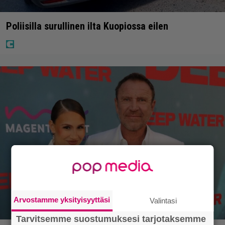
Poliisilla surullinen ilta Kuopiossa eilen
Arvostamme yksityisyyttäsi
Valintasi
Tarvitsemme suostumuksesi tarjotaksemme