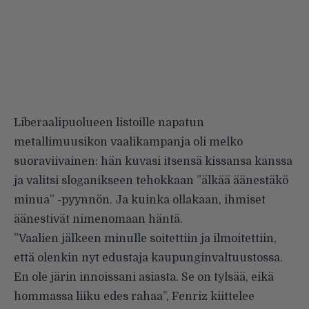
Liberaalipuolueen listoille napatun
metallimuusikon vaalikampanja oli melko
suoraviivainen: hän kuvasi itsensä kissansa kanssa
ja valitsi sloganikseen tehokkaan ”älkää äänestäkö
minua” -pyynnön. Ja kuinka ollakaan, ihmiset
äänestivät nimenomaan häntä.
”Vaalien jälkeen minulle soitettiin ja ilmoitettiin,
että olenkin nyt edustaja kaupunginvaltuustossa.
En ole järin innoissani asiasta. Se on tylsää, eikä
hommassa liiku edes rahaa”, Fenriz kiittelee