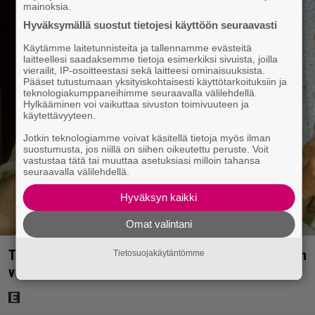
mainoksia.
Hyväksymällä suostut tietojesi käyttöön seuraavasti
Käytämme laitetunnisteita ja tallennamme evästeitä
laitteellesi saadaksemme tietoja esimerkiksi sivuista, joilla
vierailit, IP-osoitteestasi sekä laitteesi ominaisuuksista.
Pääset tutustumaan yksityiskohtaisesti käyttötarkoituksiin ja
teknologiakumppaneihimme seuraavalla välilehdellä.
Hylkääminen voi vaikuttaa sivuston toimivuuteen ja
käytettävyyteen.
Jotkin teknologiamme voivat käsitellä tietoja myös ilman
suostumusta, jos niillä on siihen oikeutettu peruste. Voit
vastustaa tätä tai muuttaa asetuksiasi milloin tahansa
seuraavalla välilehdellä.
Hyväksyn kaikki
Omat valintani
Tänään tv:ssä: Vesa-Matti Loiri palasi Uunon rooliin
Tietosuojakäytäntömme
vuonna 1998 – Spede vetäytyi sivummalle