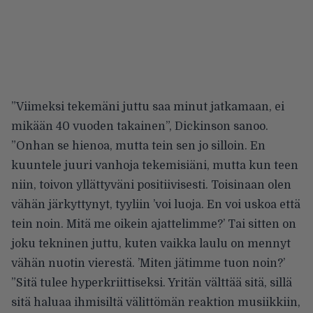
”Viimeksi tekemäni juttu saa minut jatkamaan, ei
mikään 40 vuoden takainen”, Dickinson sanoo.
”Onhan se hienoa, mutta tein sen jo silloin. En
kuuntele juuri vanhoja tekemisiäni, mutta kun teen
niin, toivon yllättyväni positiivisesti. Toisinaan olen
vähän järkyttynyt, tyyliin ’voi luoja. En voi uskoa että
tein noin. Mitä me oikein ajattelimme?’ Tai sitten on
joku tekninen juttu, kuten vaikka laulu on mennyt
vähän nuotin vierestä. ’Miten jätimme tuon noin?’
”Sitä tulee hyperkriittiseksi. Yritän välttää sitä, sillä
sitä haluaa ihmisiltä välittömän reaktion musiikkiin,