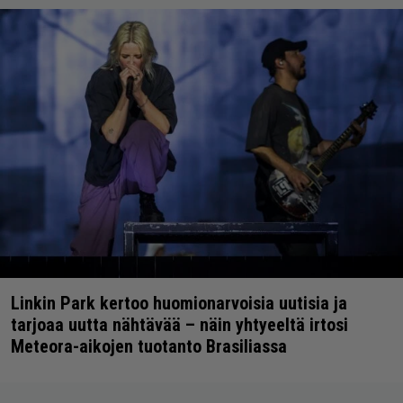
Linkin Park kertoo huomionarvoisia uutisia ja
tarjoaa uutta nähtävää – näin yhtyeeltä irtosi
Meteora-aikojen tuotanto Brasiliassa