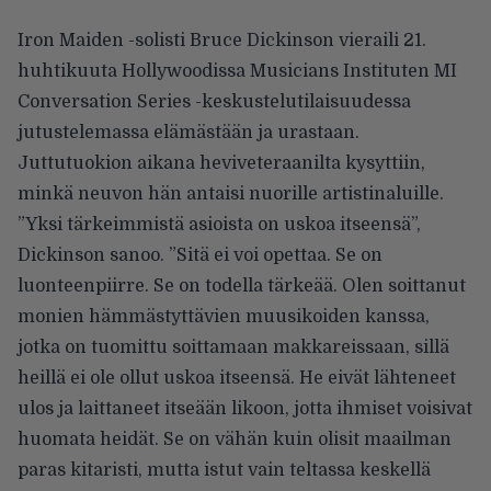
Iron Maiden -solisti Bruce Dickinson vieraili 21.
huhtikuuta Hollywoodissa Musicians Instituten MI
Conversation Series -keskustelutilaisuudessa
jutustelemassa elämästään ja urastaan.
Juttutuokion aikana heviveteraanilta kysyttiin,
minkä neuvon hän antaisi nuorille artistinaluille.
”Yksi tärkeimmistä asioista on uskoa itseensä”,
Dickinson sanoo. ”Sitä ei voi opettaa. Se on
luonteenpiirre. Se on todella tärkeää. Olen soittanut
monien hämmästyttävien muusikoiden kanssa,
jotka on tuomittu soittamaan makkareissaan, sillä
heillä ei ole ollut uskoa itseensä. He eivät lähteneet
ulos ja laittaneet itseään likoon, jotta ihmiset voisivat
huomata heidät. Se on vähän kuin olisit maailman
paras kitaristi, mutta istut vain teltassa keskellä