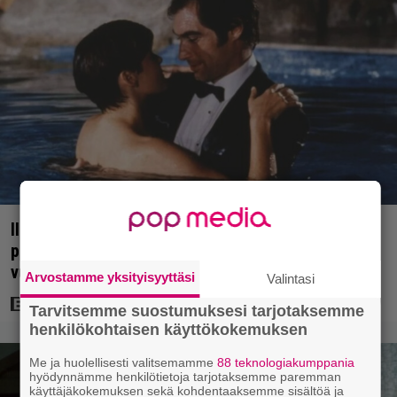
Illalla tv:ssä: 007-elokuva jossa vältettiin
petipuuhia – päätähti paljasti yllättävän syyn
vuonna 2007
Arvostamme yksityisyyttäsi
Valintasi
Tarvitsemme suostumuksesi tarjotaksemme
henkilökohtaisen käyttökokemuksen
Me ja huolellisesti valitsemamme
88 teknologiakumppania
hyödynnämme henkilötietoja tarjotaksemme paremman
käyttäjäkokemuksen sekä kohdentaaksemme sisältöä ja