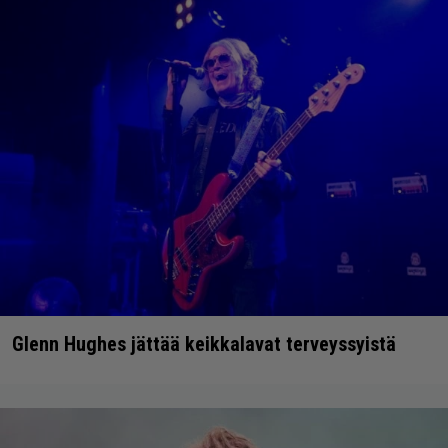
Glenn Hughes jättää keikkalavat terveyssyistä