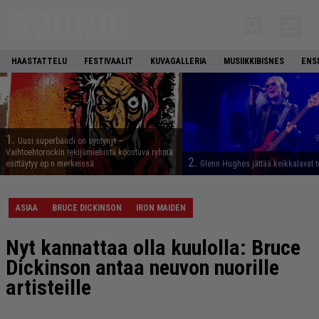
HAASTATTELU
FESTIVAALIT
KUVAGALLERIA
MUSIIKKIBISNES
ENS
1.
Uusi superbändi on syntynyt –
Vaihtoehtorockin tekijämiehistä koostuva ryhmä
2.
esittäytyy ep:n merkeissä
Glenn Hughes jättää keikkalavat t
ASIAA
BRUCE DICKINSON
IRON MAIDEN
Nyt kannattaa olla kuulolla: Bruce
Dickinson antaa neuvon nuorille
artisteille