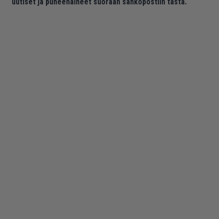
uutiset ja puheenaiheet suoraan sähköpostiin tästä.