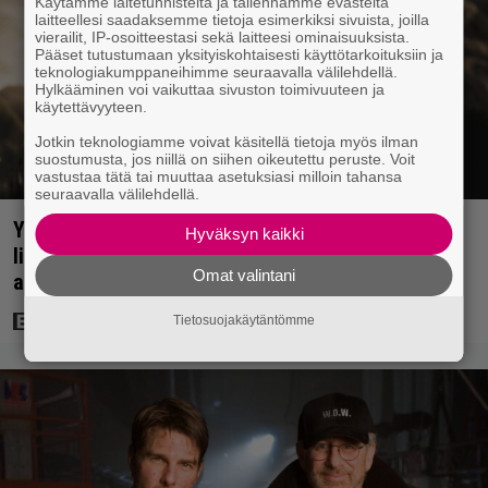
Käytämme laitetunnisteita ja tallennamme evästeitä
laitteellesi saadaksemme tietoja esimerkiksi sivuista, joilla
vierailit, IP-osoitteestasi sekä laitteesi ominaisuuksista.
Pääset tutustumaan yksityiskohtaisesti käyttötarkoituksiin ja
teknologiakumppaneihimme seuraavalla välilehdellä.
Hylkääminen voi vaikuttaa sivuston toimivuuteen ja
käytettävyyteen.
Jotkin teknologiamme voivat käsitellä tietoja myös ilman
suostumusta, jos niillä on siihen oikeutettu peruste. Voit
vastustaa tätä tai muuttaa asetuksiasi milloin tahansa
seuraavalla välilehdellä.
Yöllä tv:ssä: Sotaelokuvan näyttelijät kasvattivat
Hyväksyn kaikki
lihakset nopeasti erikoisella kikalla – IMDb-
Omat valintani
arvosana on 7,6
Tietosuojakäytäntömme