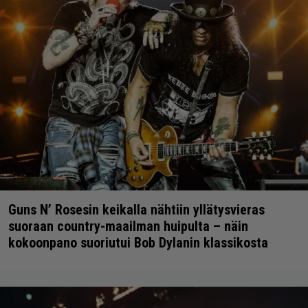
Guns N’ Rosesin keikalla nähtiin yllätysvieras
suoraan country-maailman huipulta – näin
kokoonpano suoriutui Bob Dylanin klassikosta