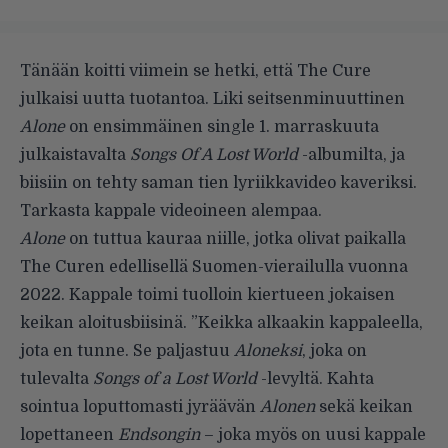
Tänään koitti viimein se hetki, että The Cure
julkaisi uutta tuotantoa. Liki seitsenminuuttinen
Alone
on ensimmäinen single 1. marraskuuta
julkaistavalta
Songs Of A Lost World
-albumilta, ja
biisiin on tehty saman tien lyriikkavideo kaveriksi.
Tarkasta kappale videoineen alempaa.
Alone
on tuttua kauraa niille, jotka olivat paikalla
The Curen edellisellä Suomen-vierailulla vuonna
2022. Kappale toimi tuolloin kiertueen jokaisen
keikan aloitusbiisinä. ”Keikka alkaakin kappaleella,
jota en tunne. Se paljastuu
Aloneksi
, joka on
tulevalta
Songs of a Lost World
-levyltä. Kahta
sointua loputtomasti jyräävän
Alonen
sekä keikan
lopettaneen
Endsongin
– joka myös on uusi kappale