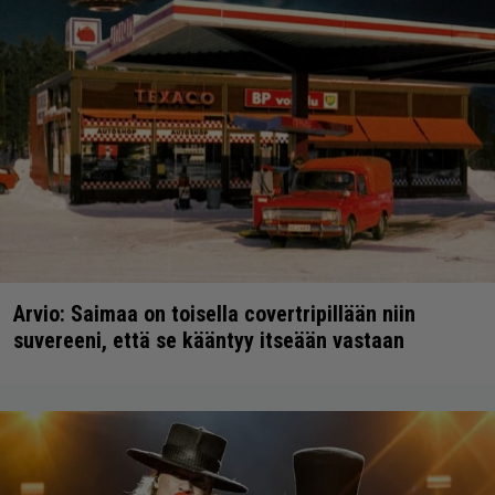
Arvio: Saimaa on toisella covertripillään niin
suvereeni, että se kääntyy itseään vastaan