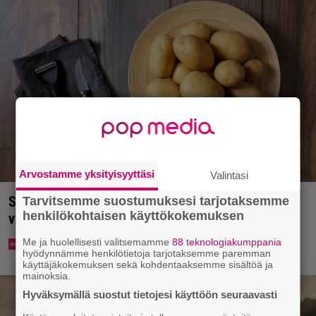
Arvostamme yksityisyyttäsi
Valintasi
Syötkö perunoita näin? Tutkijat löysivät yhteyden
Tarvitsemme suostumuksesi tarjotaksemme
henkilökohtaisen käyttökokemuksen
vakavaan kansansairauteen
Me ja huolellisesti valitsemamme
88 teknologiakumppania
hyödynnämme henkilötietoja tarjotaksemme paremman
käyttäjäkokemuksen sekä kohdentaaksemme sisältöä ja
mainoksia.
Hyväksymällä suostut tietojesi käyttöön seuraavasti