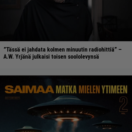
”Tässä ei jahdata kolmen minuutin radiohittiä” –
A.W. Yrjänä julkaisi toisen soololevynsä