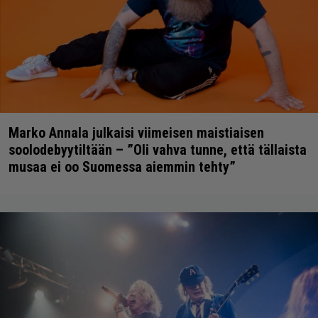
Marko Annala julkaisi viimeisen maistiaisen
soolodebyytiltään – ”Oli vahva tunne, että tällaista
musaa ei oo Suomessa aiemmin tehty”