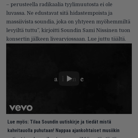
– perusteella radikaalia tyylimuutosta ei ole
luvassa. Ne edustavat sitä hidastempoista ja
massiivista soundia, joka on yhtyeen myöhemmiltä
levyiltä tuttu”, kirjoitti Soundin Sami Nissinen tuon
konsertin jälkeen livearviossaan. Lue juttu
täältä
.
Lue myös:
Tilaa Soundin uutiskirje ja tiedät mistä
kahvitauolla puhutaan! Nappaa ajankohtaiset musiikin