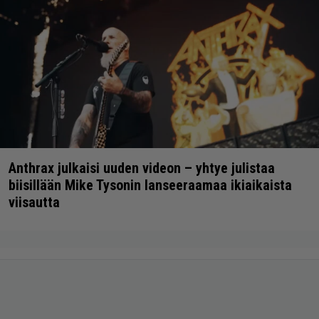
Anthrax julkaisi uuden videon – yhtye julistaa
biisillään Mike Tysonin lanseeraamaa ikiaikaista
viisautta