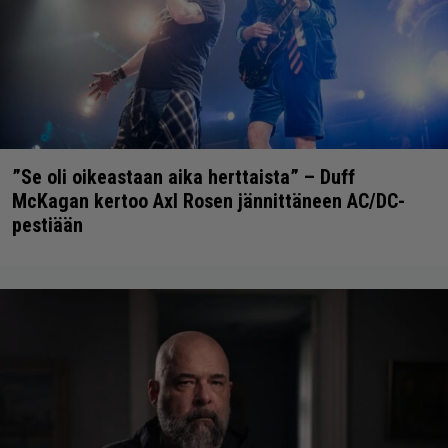
”Se oli oikeastaan aika herttaista” – Duff
McKagan kertoo Axl Rosen jännittäneen AC/DC-
pestiään