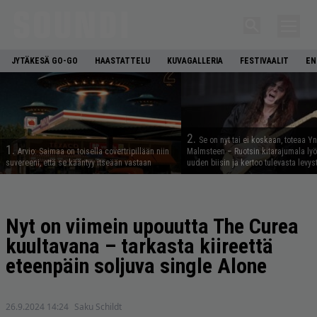
JYTÄKESÄ GO-GO
HAASTATTELU
KUVAGALLERIA
FESTIVAALIT
EN
2.
Se on nyt tai ei koskaan, toteaa Y
1.
Arvio: Saimaa on toisella covertripillään niin
Malmsteen – Ruotsin kitarajumala ly
suvereeni, että se kääntyy itseään vastaan
uuden biisin ja kertoo tulevasta levys
Nyt on viimein upouutta The Curea
kuultavana – tarkasta kiireettä
eteenpäin soljuva single Alone
26.9.2024 14:24
Saku Schildt