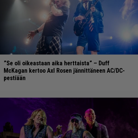
”Se oli oikeastaan aika herttaista” – Duff
McKagan kertoo Axl Rosen jännittäneen AC/DC-
pestiään