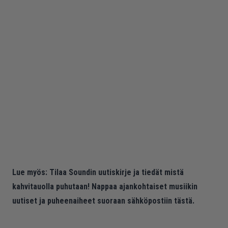
Lue myös:
Tilaa Soundin uutiskirje ja tiedät mistä
kahvitauolla puhutaan! Nappaa ajankohtaiset musiikin
uutiset ja puheenaiheet suoraan sähköpostiin tästä.