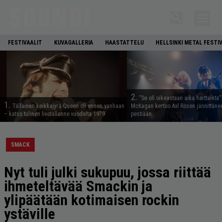
FESTIVAALIT
KUVAGALLERIA
HAASTATTELU
HELLSINKI METAL FESTI
2.
”Se oli oikeastaan aika herttaista”
1.
Tällainen keikkajyrä Queen oli ennen vanhaan
McKagan kertoo Axl Rosen jännittäne
– katso tulinen livetallenne vuodelta 1979
pestiään
SMACK
Nyt tuli julki sukupuu, jossa riittää
ihmeteltävää Smackin ja
ylipäätään kotimaisen rockin
ystäville