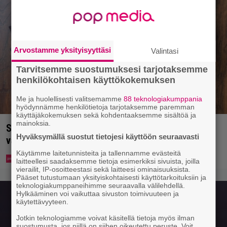
Arvostamme yksityisyyttäsi
Valintasi
Tarvitsemme suostumuksesi tarjotaksemme
henkilökohtaisen käyttökokemuksen
Me ja huolellisesti valitsemamme
88 teknologiakumppania
hyödynnämme henkilötietoja tarjotaksemme paremman
käyttäjäkokemuksen sekä kohdentaaksemme sisältöä ja
mainoksia.
Syötkö perunoita näin? Tutkijat löysivät yhteyden
Hyväksymällä suostut tietojesi käyttöön seuraavasti
vakavaan kansansairauteen
Käytämme laitetunnisteita ja tallennamme evästeitä
laitteellesi saadaksemme tietoja esimerkiksi sivuista, joilla
vierailit, IP-osoitteestasi sekä laitteesi ominaisuuksista.
Pääset tutustumaan yksityiskohtaisesti käyttötarkoituksiin ja
teknologiakumppaneihimme seuraavalla välilehdellä.
Hylkääminen voi vaikuttaa sivuston toimivuuteen ja
käytettävyyteen.
Jotkin teknologiamme voivat käsitellä tietoja myös ilman
suostumusta, jos niillä on siihen oikeutettu peruste. Voit