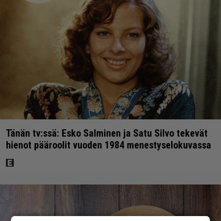
Tänän tv:ssä: Esko Salminen ja Satu Silvo tekevät
hienot pääroolit vuoden 1984 menestyselokuvassa