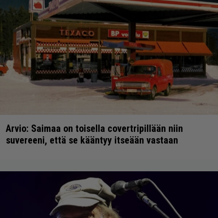
Arvio: Saimaa on toisella covertripillään niin
suvereeni, että se kääntyy itseään vastaan