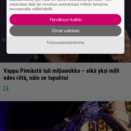
vastustaa tätä tai muuttaa asetuksiasi milloin tahansa
seuraavalla välilehdellä.
Hyväksyn kaikki
Omat valintani
Tietosuojakäytäntömme
Vappu Pimiästä tuli miljoonikko – eikä yksi milli
edes riitä, näin se tapahtui