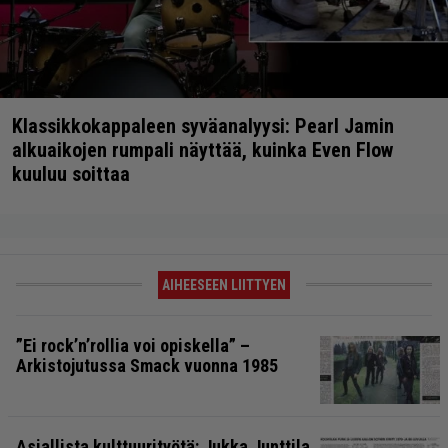
Klassikkokappaleen syväanalyysi: Pearl Jamin
alkuaikojen rumpali näyttää, kuinka Even Flow
kuuluu soittaa
AIHEESEEN LIITTYEN
”Ei rock’n’rollia voi opis­kella” –
Arkistojutussa Smack vuonna 1985
Asiallista kulttuurityötä: Jukka Junttila