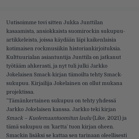
Uutisoimme tovi sitten Jukka Junttilan
kasaamista, ansiokkaista suomirockin sukupuu-
artikkeleista, joissa käydään läpi kaikenlaisia
kotimaisen rockmusiikin historiankirjoituksia.
Kulttuurialan asiantuntija Junttila on jatkanut
työtääm ahkerasti, ja nyt tuli julki Jarkko
Jokelaisen Smack-kirjan tiimoilta tehty Smack-
sukupuu. Kirjailija Jokelainen on ollut mukana
projektissa.
”Tämänkertainen sukupuu on tehty yhdessä
Jarkko Jokelaisen kanssa. Jarkko teki kirjan
Smack – Kuolemaantuomitun laulu
(Like, 2021) ja
tämä sukupuu on ’kartta’ tuon kirjan oheen.
Smackin lisäksi se kattaa sen tarinaan oleellisesti