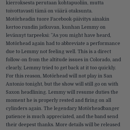
kierroksesta perutaan kohtapuoliin, mutta
toivottavasti tämä on väärä otaksunta.
Motörheadin tuore
Facebook-päivitys
ainakin
kertoo rundin jatkuvan, kunhan Lemmy on
levännyt tarpeeksi: ”As you might have heard,
Motörhead again had to abbreviate a performance
due to Lemmy not feeling well. This is a direct
follow-on from the altitude issues in Colorado, and
clearly, Lemmy tried to get back at it too quickly.
For this reason, Motörhead will not play in San
Antonio tonight, but the show will still go on with
Saxon headlining. Lemmy will resume duties the
moment he is properly rested and firing on all
cylinders again. The legendary Motörheadbanger
patience is much appreciated, and the band send
their deepest thanks. More details will be released