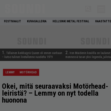
FESTIVAALIT
KUVAGALLERIA
HELLSINKI METAL FESTIVAL
HAASTATTE
1.
2.
Tällainen keikkajyrä Queen oli ennen vanhaan
Iron Maidenin keulilla on laulanut
– katso tulinen livetallenne vuodelta 1979
mennessä tasan yksi legenda, julistaa
LEMMY
MOTÖRHEAD
Okei, mitä seuraavaksi Motörhead-
leiristä? – Lemmy on nyt todella
huonona