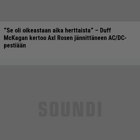
”Se oli oikeastaan aika herttaista” – Duff
McKagan kertoo Axl Rosen jännittäneen AC/DC-
pestiään