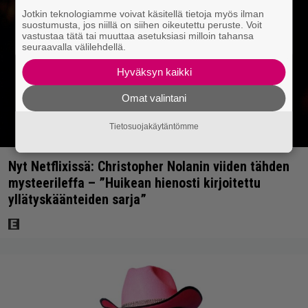
Jotkin teknologiamme voivat käsitellä tietoja myös ilman
suostumusta, jos niillä on siihen oikeutettu peruste. Voit
vastustaa tätä tai muuttaa asetuksiasi milloin tahansa
seuraavalla välilehdellä.
Hyväksyn kaikki
Omat valintani
Tietosuojakäytäntömme
Nyt Netflixissä: Christopher Nolanin viiden tähden
mysteerileffa – ”Huikean hienosti kirjoitettu
yllätyskäänteiden sarja”