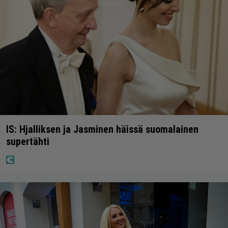
IS: Hjalliksen ja Jasminen häissä suomalainen
supertähti