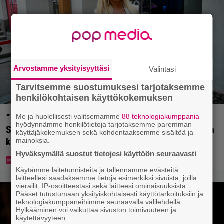
Arvostamme yksityisyyttäsi
Valintasi
Tarvitsemme suostumuksesi tarjotaksemme
henkilökohtaisen käyttökokemuksen
”Mitä isompi vehje, sen paremmin kulkee” –
Me ja huolellisesti valitsemamme
88 teknologiakumppania
hyödynnämme henkilötietoja tarjotaksemme paremman
Susanna Penttilä suuntasi Bangbussinsa Helsingin
käyttäjäkokemuksen sekä kohdentaaksemme sisältöä ja
keskustaan
mainoksia.
Hyväksymällä suostut tietojesi käyttöön seuraavasti
Käytämme laitetunnisteita ja tallennamme evästeitä
laitteellesi saadaksemme tietoja esimerkiksi sivuista, joilla
vierailit, IP-osoitteestasi sekä laitteesi ominaisuuksista.
Pääset tutustumaan yksityiskohtaisesti käyttötarkoituksiin ja
teknologiakumppaneihimme seuraavalla välilehdellä.
Hylkääminen voi vaikuttaa sivuston toimivuuteen ja
käytettävyyteen.