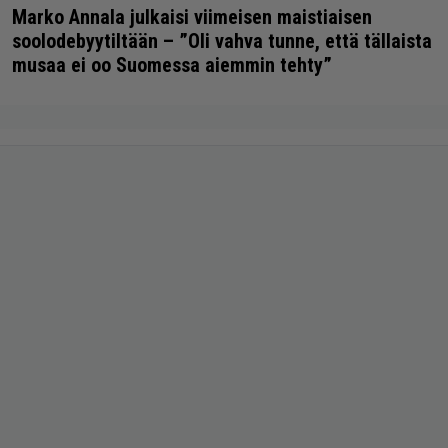
Marko Annala julkaisi viimeisen maistiaisen
soolodebyytiltään – ”Oli vahva tunne, että tällaista
musaa ei oo Suomessa aiemmin tehty”