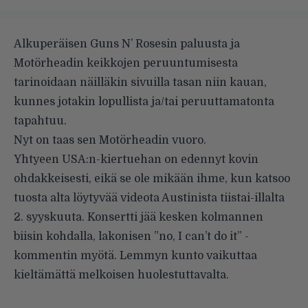
Alkuperäisen Guns N’ Rosesin paluusta ja
Motörheadin keikkojen peruuntumisesta
tarinoidaan näilläkin sivuilla tasan niin kauan,
kunnes jotakin lopullista ja/tai peruuttamatonta
tapahtuu.
Nyt on taas sen Motörheadin vuoro.
Yhtyeen USA:n-kiertuehan on edennyt kovin
ohdakkeisesti, eikä se ole mikään ihme, kun katsoo
tuosta alta löytyvää videota Austinista tiistai-illalta
2. syyskuuta. Konsertti jää kesken kolmannen
biisin kohdalla, lakonisen ”no, I can’t do it” -
kommentin myötä. Lemmyn kunto vaikuttaa
kieltämättä melkoisen huolestuttavalta.