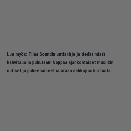
Lue myös:
Tilaa Soundin uutiskirje ja tiedät mistä
kahvitauolla puhutaan! Nappaa ajankohtaiset musiikin
uutiset ja puheenaiheet suoraan sähköpostiin tästä.