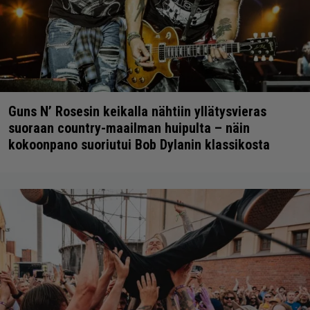
Guns N’ Rosesin keikalla nähtiin yllätysvieras
suoraan country-maailman huipulta – näin
kokoonpano suoriutui Bob Dylanin klassikosta