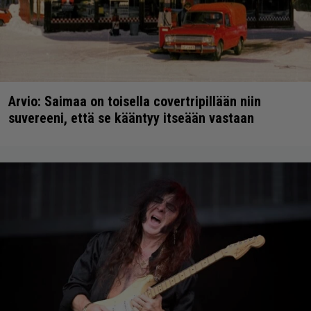
Arvio: Saimaa on toisella covertripillään niin
suvereeni, että se kääntyy itseään vastaan