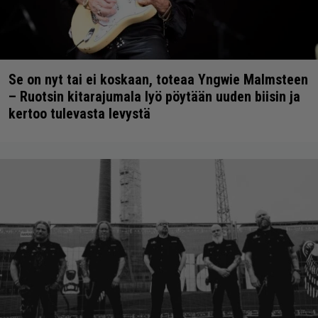
Se on nyt tai ei koskaan, toteaa Yngwie Malmsteen
– Ruotsin kitarajumala lyö pöytään uuden biisin ja
kertoo tulevasta levystä