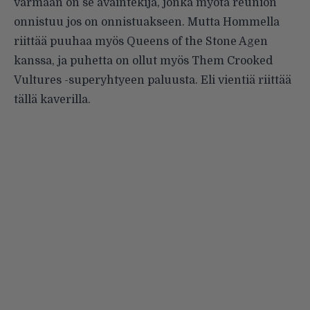
varmaan on se avaintekijä, jonka myötä reunion
onnistuu jos on onnistuakseen. Mutta Hommella
riittää puuhaa myös Queens of the Stone Agen
kanssa, ja puhetta on ollut myös Them Crooked
Vultures -superyhtyeen paluusta. Eli vientiä riittää
tällä kaverilla.