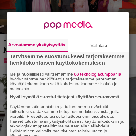
”Että semmonen sirkus” – TTK-kilpailijat
Arvostamme yksityisyyttäsi
Valintasi
julkistettiin ja kansalla on sanottavaa
Tarvitsemme suostumuksesi tarjotaksemme
henkilökohtaisen käyttökokemuksen
Me ja huolellisesti valitsemamme
88 teknologiakumppania
hyödynnämme henkilötietoja tarjotaksemme paremman
käyttäjäkokemuksen sekä kohdentaaksemme sisältöä ja
mainoksia.
Hyväksymällä suostut tietojesi käyttöön seuraavasti
Käytämme laitetunnisteita ja tallennamme evästeitä
laitteellesi saadaksemme tietoja esimerkiksi sivuista, joilla
vierailit, IP-osoitteestasi sekä laitteesi ominaisuuksista.
Pääset tutustumaan yksityiskohtaisesti käyttötarkoituksiin ja
teknologiakumppaneihimme seuraavalla välilehdellä.
Hylkääminen voi vaikuttaa sivuston toimivuuteen ja
käytettävyyteen.