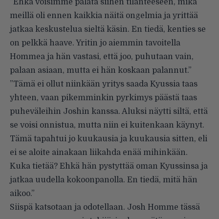
”Ehkä voisimme palata siihen tilanteeseen, mikä
meillä oli ennen kaikkia näitä ongelmia ja yrittää
jatkaa keskustelua sieltä käsin. En tiedä, kenties se
on pelkkä haave. Yritin jo aiemmin tavoitella
Hommea ja hän vastasi, että joo, puhutaan vain,
palaan asiaan, mutta ei hän koskaan palannut.”
”Tämä ei ollut niinkään yritys saada Kyussia taas
yhteen, vaan pikemminkin pyrkimys päästä taas
puheväleihin Joshin kanssa. Aluksi näytti siltä, että
se voisi onnistua, mutta niin ei kuitenkaan käynyt.
Tämä tapahtui jo kuukausia ja kuukausia sitten, eli
ei se aloite ainakaan liikahda enää mihinkään.
Kuka tietää? Ehkä hän pystyttää oman Kyussinsa ja
jatkaa uudella kokoonpanolla. En tiedä, mitä hän
aikoo.”
Siispä katsotaan ja odotellaan. Josh Homme tässä