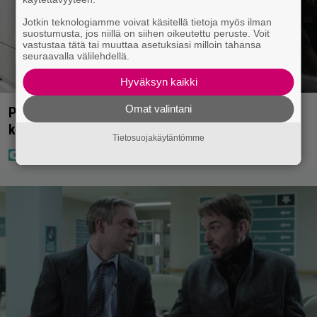
Jotkin teknologiamme voivat käsitellä tietoja myös ilman
suostumusta, jos niillä on siihen oikeutettu peruste. Voit
vastustaa tätä tai muuttaa asetuksiasi milloin tahansa
seuraavalla välilehdellä.
Hyväksyn kaikki
Omat valintani
Poliisilla tehovalvonta – tästä kysymys ja näin
kauan kestää
Tietosuojakäytäntömme