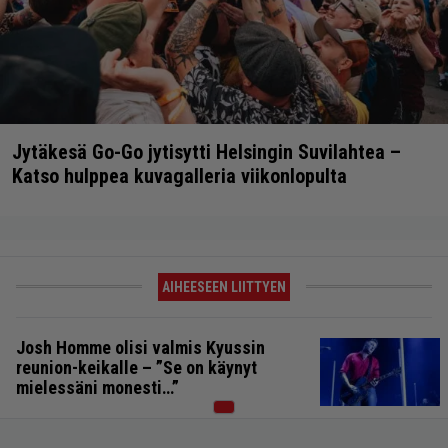
Jytäkesä Go-Go jytisytti Helsingin Suvilahtea –
Katso hulppea kuvagalleria viikonlopulta
AIHEESEEN LIITTYEN
Josh Homme olisi valmis Kyussin
reunion-keikalle – ”Se on käynyt
mielessäni monesti…”