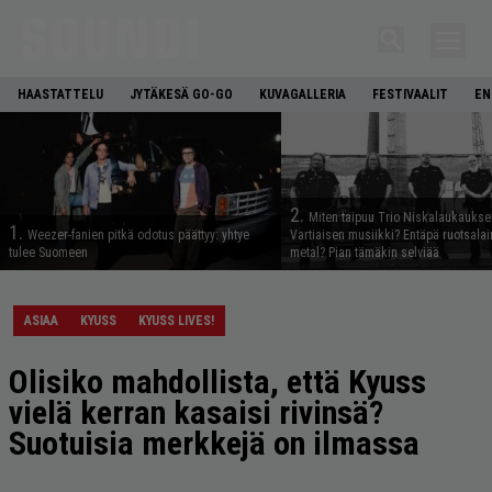
HAASTATTELU
JYTÄKESÄ GO-GO
KUVAGALLERIA
FESTIVAALIT
EN
2.
Miten taipuu Trio Niskalaukaukse
1.
Weezer-fanien pitkä odotus päättyy: yhtye
Vartiaisen musiikki? Entäpä ruotsala
tulee Suomeen
metal? Pian tämäkin selviää
ASIAA
KYUSS
KYUSS LIVES!
Olisiko mahdollista, että Kyuss
vielä kerran kasaisi rivinsä?
Suotuisia merkkejä on ilmassa