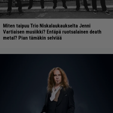
Miten taipuu Trio Niskalaukaukselta Jenni
Vartiaisen musiikki? Entäpä ruotsalainen death
metal? Pian tämäkin selviää