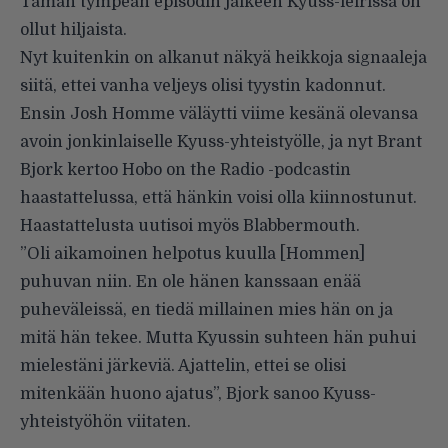
Tämän tympeän episodin jälkeen Kyuss-leirissä on
ollut hiljaista.
Nyt kuitenkin on alkanut näkyä heikkoja signaaleja
siitä, ettei vanha veljeys olisi tyystin kadonnut.
Ensin Josh Homme väläytti viime kesänä olevansa
avoin jonkinlaiselle Kyuss-yhteistyölle, ja nyt Brant
Bjork kertoo Hobo on the Radio -podcastin
haastattelussa, että hänkin voisi olla kiinnostunut.
Haastattelusta uutisoi myös
Blabbermouth
.
”Oli aikamoinen helpotus kuulla [Hommen]
puhuvan niin. En ole hänen kanssaan enää
puheväleissä, en tiedä millainen mies hän on ja
mitä hän tekee. Mutta Kyussin suhteen hän puhui
mielestäni järkeviä. Ajattelin, ettei se olisi
mitenkään huono ajatus”, Bjork sanoo Kyuss-
yhteistyöhön viitaten.