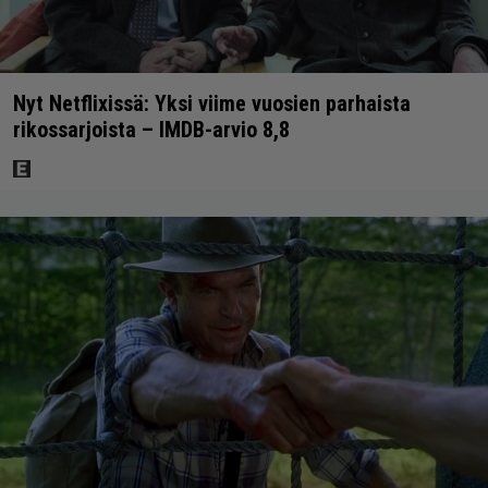
Nyt Netflixissä: Yksi viime vuosien parhaista
rikossarjoista – IMDB-arvio 8,8