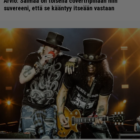
Arvio: Saimaa on toisella covertripillään niin
suvereeni, että se kääntyy itseään vastaan