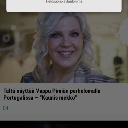
Tietosuojakäytäntömme
Tältä näyttää Vappu Pimiän perhelomalla
Portugalissa – ”Kaunis mekko”