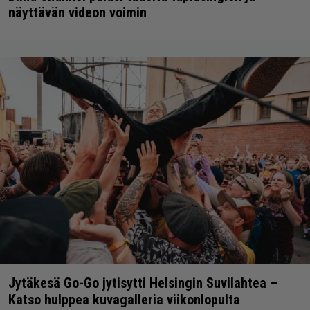
näyttävän videon voimin
Jytäkesä Go-Go jytisytti Helsingin Suvilahtea –
Katso hulppea kuvagalleria viikonlopulta