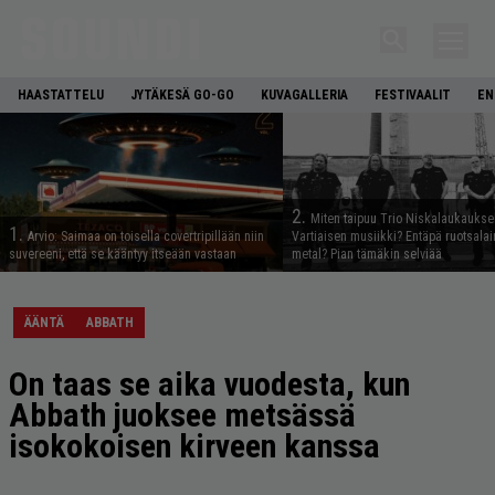
HAASTATTELU
JYTÄKESÄ GO-GO
KUVAGALLERIA
FESTIVAALIT
EN
2.
Miten taipuu Trio Niskalaukaukse
1.
Arvio: Saimaa on toisella covertripillään niin
Vartiaisen musiikki? Entäpä ruotsala
suvereeni, että se kääntyy itseään vastaan
metal? Pian tämäkin selviää
ÄÄNTÄ
ABBATH
On taas se aika vuodesta, kun
Abbath juoksee metsässä
isokokoisen kirveen kanssa