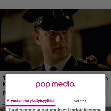
Tänään tv:ssä: Loistoleffa vuodelta 1999 – Stephen
King ja Tom Hanks laadun takeina
Arvostamme yksityisyyttäsi
Valintasi
Tarvitsemme suostumuksesi tarjotaksemme