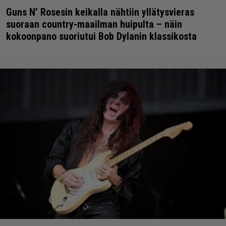
Guns N’ Rosesin keikalla nähtiin yllätysvieras
suoraan country-maailman huipulta – näin
kokoonpano suoriutui Bob Dylanin klassikosta