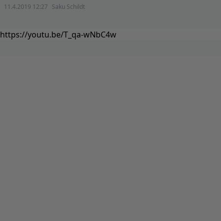
11.4.2019 12:27
Saku Schildt
https://youtu.be/T_qa-wNbC4w