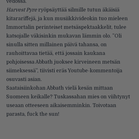
vedossa.
Harvest Pyre
ryöpsäyttää silmille tutun äkäisiä
kitarariffejä, ja kun musiikkivideokin tuo mieleen
Immortalin perinteiset metsäspektaakkelit, tulee
katsojalle väkisinkin mukavan lämmin olo. ”Oli
sinulla sitten millainen päivä tahansa, on
rauhoittavaa tietää, että jossain kaukana
pohjoisessa Abbath juoksee kirveineen metsän
siimeksessä”, tiivisti eräs Youtube-kommentoija
osuvasti asian.
Saataisiinkohan Abbath vielä kesän mittaan
Suomeen keikalle? Tuskassahan mies on viihtynyt
useaan otteeseen aikaisemminkin. Toivotaan
parasta, fuck the sun!