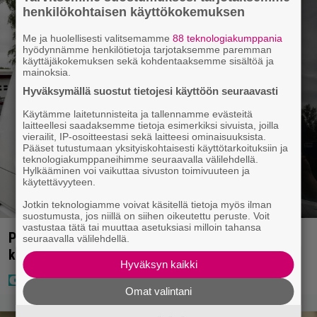
henkilökohtaisen käyttökokemuksen
Me ja huolellisesti valitsemamme
88 teknologiakumppania
hyödynnämme henkilötietoja tarjotaksemme paremman
käyttäjäkokemuksen sekä kohdentaaksemme sisältöä ja
mainoksia.
Hyväksymällä suostut tietojesi käyttöön seuraavasti
Käytämme laitetunnisteita ja tallennamme evästeitä
laitteellesi saadaksemme tietoja esimerkiksi sivuista, joilla
vierailit, IP-osoitteestasi sekä laitteesi ominaisuuksista.
Pääset tutustumaan yksityiskohtaisesti käyttötarkoituksiin ja
teknologiakumppaneihimme seuraavalla välilehdellä.
Hylkääminen voi vaikuttaa sivuston toimivuuteen ja
käytettävyyteen.
Jotkin teknologiamme voivat käsitellä tietoja myös ilman
suostumusta, jos niillä on siihen oikeutettu peruste. Voit
vastustaa tätä tai muuttaa asetuksiasi milloin tahansa
Poliisilla tehovalvonta – tästä kysymys ja näin
seuraavalla välilehdellä.
kauan kestää
Hyväksyn kaikki
Omat valintani