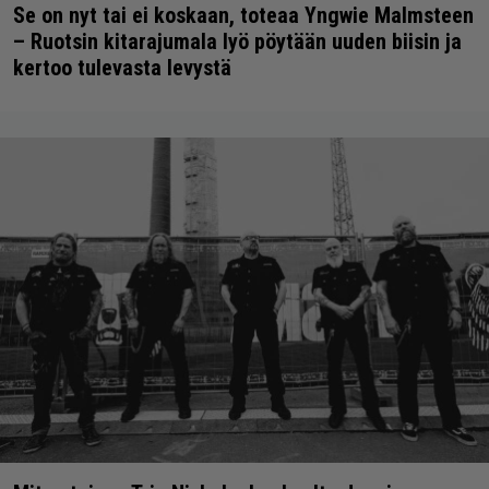
Se on nyt tai ei koskaan, toteaa Yngwie Malmsteen
– Ruotsin kitarajumala lyö pöytään uuden biisin ja
kertoo tulevasta levystä