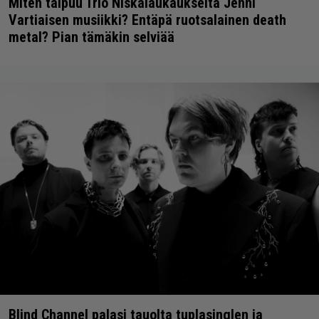
Miten taipuu Trio Niskalaukaukselta Jenni
Vartiaisen musiikki? Entäpä ruotsalainen death
metal? Pian tämäkin selviää
Blind Channel palasi tauolta tuplasinglen ja