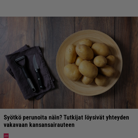
Syötkö perunoita näin? Tutkijat löysivät yhteyden
vakavaan kansansairauteen