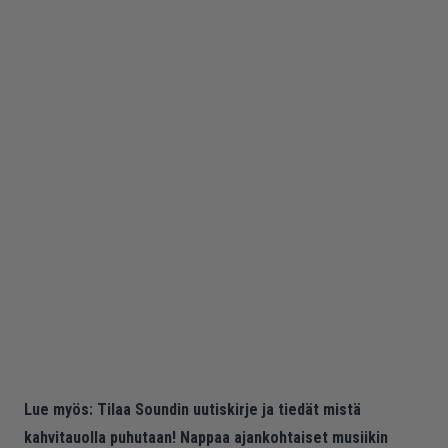
Lue myös:
Tilaa Soundin uutiskirje ja tiedät mistä
kahvitauolla puhutaan! Nappaa ajankohtaiset musiikin