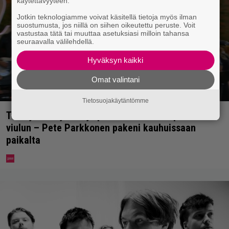
käytettävyyteen.
Jotkin teknologiamme voivat käsitellä tietoja myös ilman
suostumusta, jos niillä on siihen oikeutettu peruste. Voit
vastustaa tätä tai muuttaa asetuksiasi milloin tahansa
seuraavalla välilehdellä.
Hyväksyn kaikki
Omat valintani
Tietosuojakäytäntömme
Tv-ohjelman juontaja pudotti Linda Lampeniuksen
viulun – Pete Parkkonen pakeni kauhuissaan
paikalta