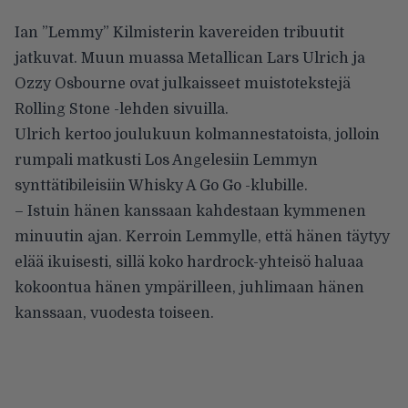
Ian ”Lemmy” Kilmisterin kavereiden tribuutit
jatkuvat. Muun muassa Metallican Lars Ulrich ja
Ozzy Osbourne ovat julkaisseet muistotekstejä
Rolling Stone -lehden sivuilla.
Ulrich kertoo joulukuun kolmannestatoista, jolloin
rumpali matkusti Los Angelesiin Lemmyn
synttätibileisiin Whisky A Go Go -klubille.
– Istuin hänen kanssaan kahdestaan kymmenen
minuutin ajan. Kerroin Lemmylle, että hänen täytyy
elää ikuisesti, sillä koko hardrock-yhteisö haluaa
kokoontua hänen ympärilleen, juhlimaan hänen
kanssaan, vuodesta toiseen.