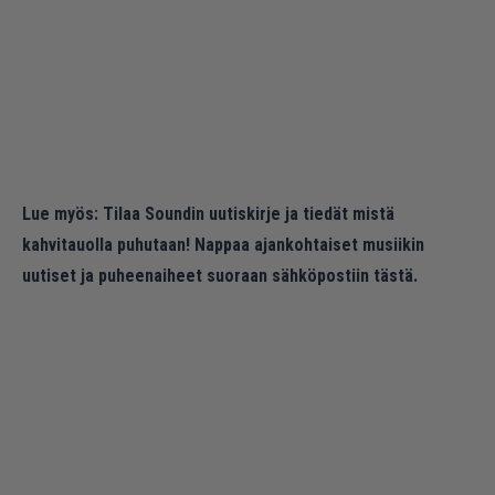
Lue myös:
Tilaa Soundin uutiskirje ja tiedät mistä
kahvitauolla puhutaan! Nappaa ajankohtaiset musiikin
uutiset ja puheenaiheet suoraan sähköpostiin tästä.