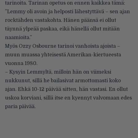
tarinoita. Tarinan opetus on ennen kaikkea tämä:
”Lemmy oli avoin ja helposti lähestyttävä – sen ajan
rocktähden vastakohta. Hänen päänsä ei ollut
täynnä ylpeää paskaa, eikä hänellä ollut mitään
naamioita.”
Myös Ozzy Osbourne
tarinoi
vanhoista ajoista –
muun muassa yhteisestä Amerikan-kiertueesta
vuonna 1980.
– Kysyin Lemmyltä, milloin hän on viimeksi
nukkunut, sillä he bailasivat armottomasti koko
ajan. Ehkä 10-12 päivää sitten, hän vastasi. En ollut
uskoa korviani, sillä itse en kyennyt valvomaan edes
paria päivää.