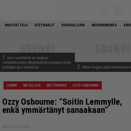
HAASTATTELU
FESTIVAALIT
KUVAGALLERIA
MUSIIKKIBISNES
ENS
1.
Uusi superbändi on syntynyt –
Vaihtoehtorockin tekijämiehistä koostuva ryhmä
2.
esittäytyy ep:n merkeissä
Glenn Hughes jättää keikkalavat t
LEMMY
METALLICA
MOTÖRHEAD
OZZY OSBOURNE
Ozzy Osbourne: ”Soitin Lemmylle,
enkä ymmärtänyt sanaakaan”
30.12.2015 10:20