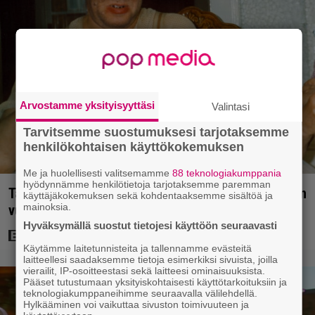
Arvostamme yksityisyyttäsi
Valintasi
Tarvitsemme suostumuksesi tarjotaksemme
henkilökohtaisen käyttökokemuksen
Me ja huolellisesti valitsemamme
88 teknologiakumppania
hyödynnämme henkilötietoja tarjotaksemme paremman
Tänään tv:ssä: Vesa-Matti Loiri palasi Uunon rooliin
käyttäjäkokemuksen sekä kohdentaaksemme sisältöä ja
mainoksia.
vuonna 1998 – Spede vetäytyi sivummalle
Hyväksymällä suostut tietojesi käyttöön seuraavasti
Käytämme laitetunnisteita ja tallennamme evästeitä
laitteellesi saadaksemme tietoja esimerkiksi sivuista, joilla
vierailit, IP-osoitteestasi sekä laitteesi ominaisuuksista.
Pääset tutustumaan yksityiskohtaisesti käyttötarkoituksiin ja
teknologiakumppaneihimme seuraavalla välilehdellä.
Hylkääminen voi vaikuttaa sivuston toimivuuteen ja