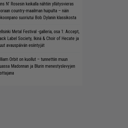
ns N’ Rosesin keikalla nähtiin yllätysvieras
oraan country-maailman huipulta – näin
koonpano suoriutui Bob Dylanin klassikosta
llsinki Metal Festival -galleria, osa 1: Accept,
ack Label Society, Ikinä & Choir of Hecate ja
ut avauspäivän esiintyjät
lliam Orbit on kuollut – tunnettiin muun
uassa Madonnan ja Blurin menestyslevyjen
ottajana