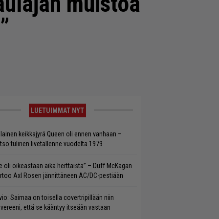
aulajan muistoa
”
LUETUIMMAT NYT
llainen keikkajyrä Queen oli ennen vanhaan –
tso tulinen livetallenne vuodelta 1979
e oli oikeastaan aika herttaista” – Duff McKagan
rtoo Axl Rosen jännittäneen AC/DC-pestiään
vio: Saimaa on toisella covertripillään niin
vereeni, että se kääntyy itseään vastaan