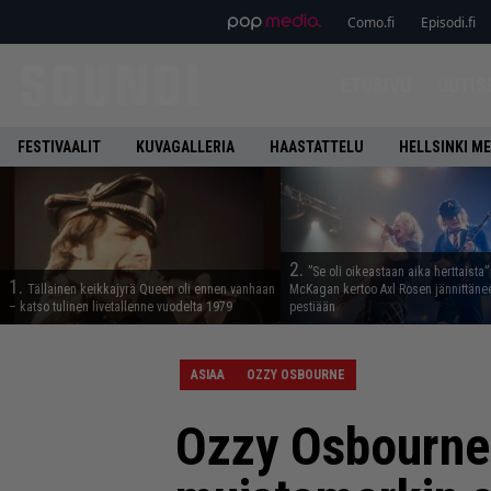
Como.fi
Episodi.fi
ETUSIVU
UUTIS
FESTIVAALIT
KUVAGALLERIA
HAASTATTELU
HELLSINKI ME
2.
”Se oli oikeastaan aika herttaista”
1.
Tällainen keikkajyrä Queen oli ennen vanhaan
McKagan kertoo Axl Rosen jännittäne
– katso tulinen livetallenne vuodelta 1979
pestiään
ASIAA
OZZY OSBOURNE
Ozzy Osbourne