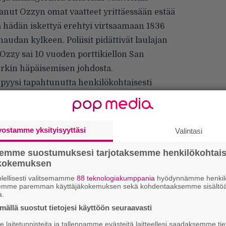
anut Ozzyn omat vaatteet yrittäessään estää
a hädän iskettyä erehtyi virtsaamaan 1836
audan kylkeen. Poliisit pidättivät laulajan
Ozzy sai 10 vuoden porttikiellon San
rkin häpäisemisen johdosta.
 pyysi tapahtunutta henkilökohtaisesti
htajalta ja lahjoitti myös tuntuvan summan
ä taholle. Vuonna 2015 Ozzy palasi
-poikansa kanssa, kun nämä kuvasivat
Ozzy &
vostamme yksityisyyttäsi
Valintasi
semme suostumuksesi tarjotaksemme henkilökohtai
a levisi, myös Alamon virallisilla Facebook-
ökokemuksen
rikkäästä historiasta huolimatta.
lellisesti valitsemamme
88 teknologiakumppania
hyödynnämme henkilö
semme paremman käyttäjäkokemuksen sekä kohdentaaksemme sisältöä
Tä
a.
ka
ällä suostut tietojesi käyttöön seuraavasti
laitetunnisteita ja tallennamme evästeitä laitteellesi saadaksemme tie