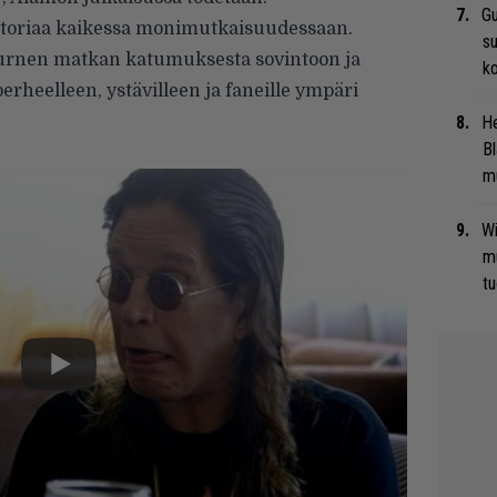
Gu
toriaa kaikessa monimutkaisuudessaan.
su
rnen matkan katumuksesta sovintoon ja
ko
rheelleen, ystävilleen ja faneille ympäri
He
Bl
mu
Wi
m
tu