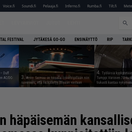
Voice.fi
Soundi.fi
Pelaaja.fi
Inferno.fi
Rumba.fi
Tilt.fi
Metel
ET
LEVYARVIOT
JUTUT
LEHTI
TAL FESTIVAL
JYTÄKESÄ GO-GO
ENSINÄYTTÖ
RIP
TARK
4.
 – Duff
Työläisiä kyykytetää
3.
en AC/DC-
Arvio: Saimaa on toisella covertripillään niin
Tumppi Varosen 70-vuotis
suvereeni, että se kääntyy itseään vastaan
tiukasti kantaa nykyme
n häpäisemän kansallis