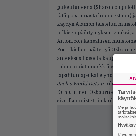
pukeutuneena (Sharon oli piilott
tätä poistumasta huoneestaan) j
käydyn
Alamon taistelun
muistoh
julkisen päihtymyksen vuoksi ja 
Antonioon kansallisen muistome
Porttikiellon päätyttyä Osbourne
anteeksi silloiselta kaupunginjo
rahaa muistomerkkiä ylläpitäväll
tapahtumapaikalle yhdessä Jack
Ar
Jack’s World Detour
-ohjelmaa.
Tarvit
Kun uutinen Osbournen kuolemast
käytt
sivuilla
muistettiin
laulajaa – vä
Me ja huo
tarjotak
mainoksi
Hyväksym
Käytämme 