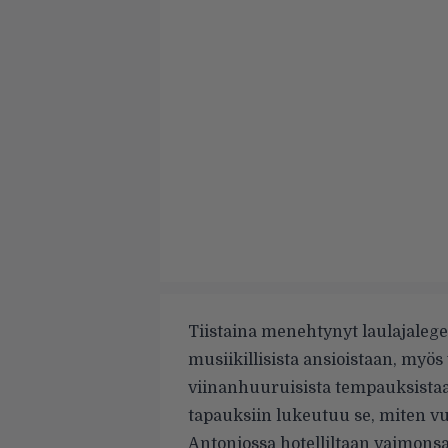
Tiistaina menehtynyt laulajaleg
musiikillisista ansioistaan, m
viinanhuuruisista tempauksistaa
tapauksiin lukeutuu se, miten v
Antoniossa hotelliltaan vaimons