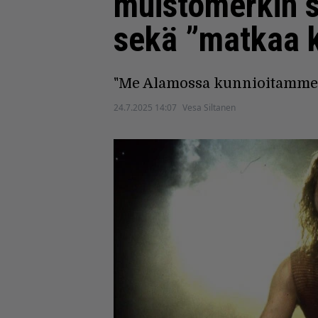
muistomerkin s
sekä ”matkaa 
"Me Alamossa kunnioitamme 
24.7.2025 14:07
Vesa Siltanen