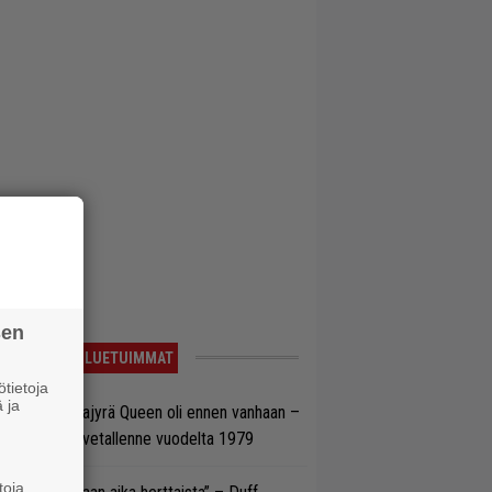
sen
LUETUIMMAT
tietoja
 ja
llainen keikkajyrä Queen oli ennen vanhaan –
tso tulinen livetallenne vuodelta 1979
toja