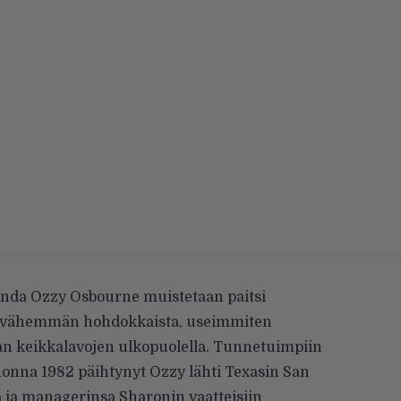
enda Ozzy Osbourne muistetaan paitsi
yös vähemmän hohdokkaista, useimmiten
n keikkalavojen ulkopuolella. Tunnetuimpiin
uonna 1982 päihtynyt Ozzy lähti Texasin San
a ja managerinsa Sharonin vaatteisiin