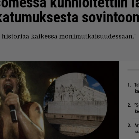
omessa kunnioitettiin l
katumuksesta sovintoon
historiaa kaikessa monimutkaisuudessaan."
Tä
ka
”S
ke
Ar
su