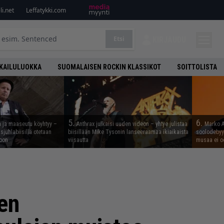
i.net
Leffatykki.com
Etsi
KIRJAUDU
KAILULUOKKA
SUOMALAISEN ROCKIN KLASSIKOT
SOITTOLISTA
5.
6.
n ja maaseutu köyhtyy –
Anthrax julkaisi uuden videon – yhtye julistaa
Marko A
juhlabiisillä otetaan
biisillään Mike Tysonin lanseeraamaa ikiaikaista
soolodebyyt
noon
viisautta
musaa ei o
en