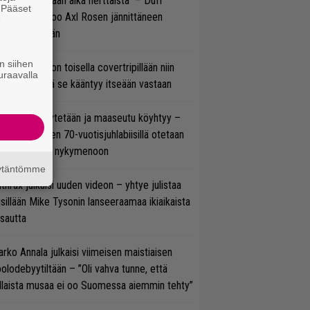
e oli oikeastaan aika herttaista” – Duff
. Pääset
cKagan kertoo Axl Rosen jännittäneen
e
C/DC-pestiään
n siihen
vio: Saimaa on toisella covertripillään niin
uraavalla
vereeni, että se kääntyy itseään vastaan
öläisiä kyykytetään ja maaseutu köyhtyy –
mppi Varosen 70-vuotisjuhlabiisillä otetaan
ukasti kantaa nykymenoon
äytäntömme
thrax julkaisi uuden videon – yhtye julistaa
isillään Mike Tysonin lanseeraamaa ikiaikaista
isautta
rko Annala julkaisi viimeisen maistiaisen
olodebyytiltään – ”Oli vahva tunne, että
llaista musaa ei oo Suomessa aiemmin tehty”