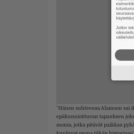
esimerkiks
tutustuma
seuraaval
käytettäv
Jotkin te
oikeutett
välilehdel
”Hänen suhteensa Alamoon sai i
epäkunnioittavan tapauksen johd
monia, jotka pitävät paikkaa py
kuuluvat osana tähän historiaan”