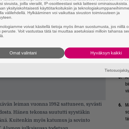
”S
i sivuista, joilla vierailit, IP-osoitteestasi sekä laitteesi ominaisuuksista
M
an yksityiskohtaisesti käyttötarkoituksiin ja teknologiakumppaneihimm
la välilehdellä. Hylkääminen voi vaikuttaa sivuston toimivuuteen ja
A
yyteen.
knologiamme voivat käsitellä tietoja myös ilman suostumusta, jos niillä o
Ar
u peruste. Voit vastustaa tätä tai muuttaa asetuksiasi milloin tahansa se
su
lä.
Ty
Omat valintani
Hyväksyn kaikki
Tu
ti
Tietosuojak
An
bi
vi
kävän leiman vuonna 1982 sattuneen, syvästi
Ma
so
osta. Hänen tekonsa suututti syystäkin
tä
hänä. Kuitenkin myös katumus ja sovinto
, Alamon julkaisussa todetaan.